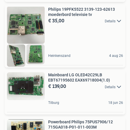
Philips 19PFK5522 3139-123-62613
moederbord televisie tv
€ 35,00
Details
Heinkenszand
4 aug 26
Mainboard LG OLED42C29LB
EBT67195602 EAX69718004(1.0)
€ 139,00
Details
Tilburg
18 jun 26
Powerboard Philips 75PUS7906/12
715GA018-P01-011-003M