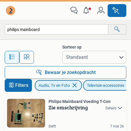
Televisie-accessoires
Sorteer op
Alle afstanden…
Bewaar je zoekopdracht
Filters
Audio, Tv en Foto
Televisie-accessoires
Philips Mainboard Voeding T-Con
Zie omschrijving
Details
Delft
7 mei 26