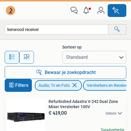
Versterkers en Receivers
Sorteer op
Alle afstanden…
Bewaar je zoekopdracht
Filters
Audio, Tv en Foto
Versterkers en Receivers
Refurbished Adastra V-242 Dual Zone
Mixer Versterker 100V
€ 419,00
Details
Topadvertentie