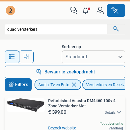
Versterkers en Receivers
Sorteer op
Alle afstanden…
Bewaar je zoekopdracht
Filters
Audio, Tv en Foto
Versterkers en Receivers
Refurbished Adastra RM4460 100v 4
Zone Versterker Met
€ 399,00
Details
Topadvertentie
Bezoek website
Vandaag