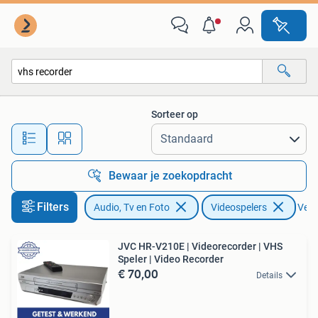
Videospelers
Sorteer op
Alle afstanden…
Bewaar je zoekopdracht
Filters
Audio, Tv en Foto
Videospelers
Verwi
JVC HR-V210E | Videorecorder | VHS
Speler | Video Recorder
€ 70,00
Details