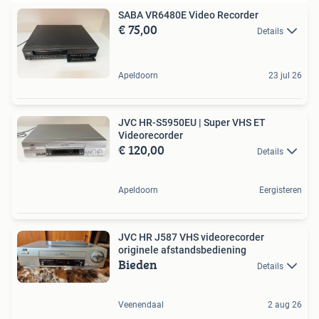
SABA VR6480E Video Recorder
€ 75,00
Details
Apeldoorn
23 jul 26
JVC HR-S5950EU | Super VHS ET
Videorecorder
€ 120,00
Details
Apeldoorn
Eergisteren
JVC HR J587 VHS videorecorder
originele afstandsbediening
Bieden
Details
Veenendaal
2 aug 26