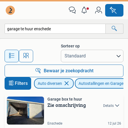
Autostallingen en Garages
Sorteer op
Alle afstanden…
Bewaar je zoekopdracht
Filters
Auto diversen
Autostallingen en Garages
Garage box te huur
Zie omschrijving
Details
Enschede
12 jul 26