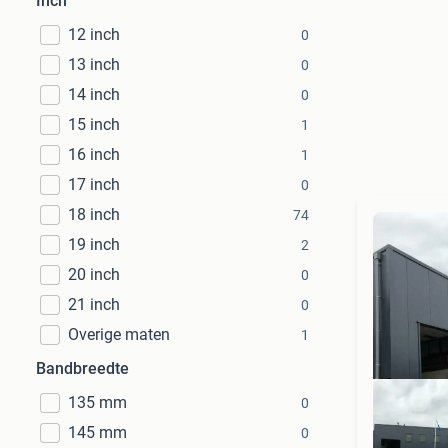
Inch
12 inch
0
13 inch
0
14 inch
0
15 inch
1
16 inch
1
17 inch
0
18 inch
74
19 inch
2
20 inch
0
21 inch
0
Overige maten
1
Bandbreedte
135 mm
0
145 mm
0