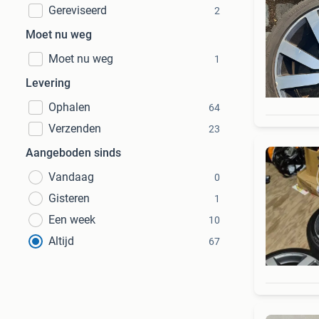
Gereviseerd
2
Moet nu weg
Moet nu weg
1
Levering
Ophalen
64
Verzenden
23
Aangeboden sinds
Vandaag
0
Gisteren
1
Een week
10
Altijd
67