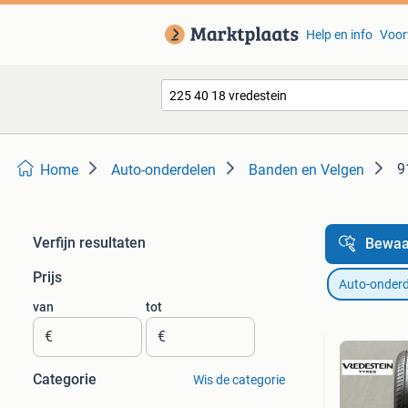
Help en info
Voor
9
Home
Auto-onderdelen
Banden en Velgen
Verfijn resultaten
Bewaa
Prijs
Auto-onderd
van
tot
€
€
Categorie
Wis de categorie