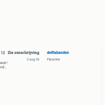
Zie omschrijving
delfiabanden
 12
2 aug 26
Pijnacker
land !
anden
en op
 en