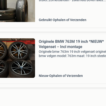
stuks | zomerbanden • zekerheid boven alles:
bandenprofiel en kwaliteit worden analoog
gecontroleerd en digitaal nagemeten. Zo leve
alleen w
Gebruikt
Ophalen of Verzenden
Originele BMW 763M 19 inch *NIEUW*
Velgenset – Incl montage
Originele bmw 763m 19 inch velgenset origine
bmw velgen model: 763m maat: 19 inch steek
5x112 passend voor diverse bmw 3, 4 en 5 seri
modellen staat velgen: nieuw banden: 225-40-
255-35-
Nieuw
Ophalen of Verzenden