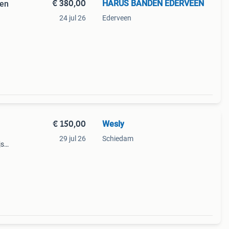
€ 380,00
HARUS BANDEN EDERVEEN
den
24 jul 26
Ederveen
it
€ 150,00
Wesly
29 jul 26
Schiedam
js
 een
 Gr