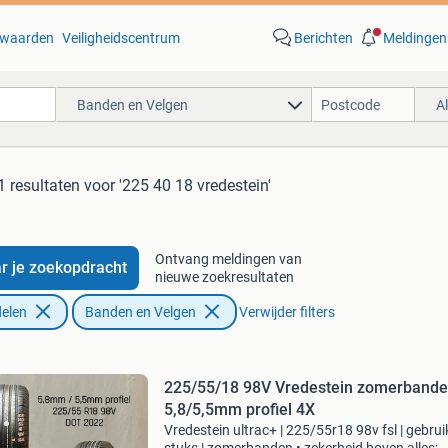
waarden
Veiligheidscentrum
Berichten
Meldingen
Banden en Velgen
A
1 resultaten
voor '225 40 18 vredestein'
Ontvang meldingen van
r je zoekopdracht
nieuwe zoekresultaten
elen
Banden en Velgen
Verwijder filters
225/55/18 98V Vredestein zomerband
5,8/5,5mm profiel 4X
Vredestein ultrac+ | 225/55r18 98v fsl | gebruik