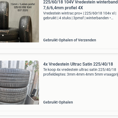
225/60/18 104V Vredestein winterban
7,6/6,4mm profiel 4X
Vredestein wintrac pro+ | 225/60r18 104v xl |
gebruikt | 4 stuks | 3pmsf | winterbanden •
zekerheid boven alles: bandenprofiel en kwalite
worden analoog gecontroleerd en digitaal
nagemeten. Zo lever
Gebruikt
Ophalen of Verzenden
4x Vredestein Ultrac Satin 225/40/18
Te koop 4x vredestein ultrac satin 225/40/18
profieldieptes: 3mm 4mm 4mm 5mm vraagpri
150 euro of een net bod. Bij interesse gewoon
berichtje sturen. Zie mijn andere advertenties!
wesly
Gebruikt
Ophalen