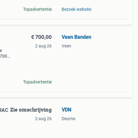
Topadvertentie
Bezoek website
€ 700,00
Veen Banden
2 aug 26
Veen
e
1700
-
Topadvertentie
Zie omschrijving
VDN
TRAC
2 aug 26
Deurne