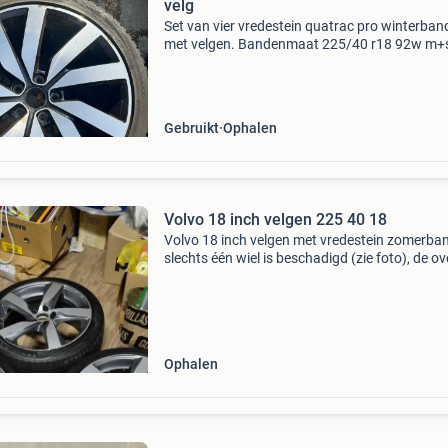
velg
Set van vier vredestein quatrac pro winterba
met velgen. Bandenmaat 225/40 r18 92w m+
Geschikt voor diverse personenwagens. De b
en velgen hebben gebruiksporen. Afkomstig v
mijn seat leon
Gebruikt
Ophalen
Volvo 18 inch velgen 225 40 18
Volvo 18 inch velgen met vredestein zomerba
slechts één wiel is beschadigd (zie foto), de ov
wielen zijn recht en in zeer goede staat de vel
bevinden zich in hedel!
Ophalen