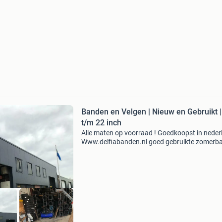
Banden en Velgen | Nieuw en Gebruikt |
t/m 22 inch
Alle maten op voorraad ! Goedkoopst in neder
Www.delfiabanden.nl goed gebruikte zomerb
en winterbanden te koop! Wij hebben alle mat
voorraad van 12 t/m 22 inch, zowel als nieuw
gebr