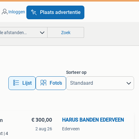
Inloggen
Plaats advertentie
lle afstanden…
Zoek
Sorteer op
Lijst
Foto’s
€ 300,00
HARUS BANDEN EDERVEEN
en
2 aug 26
Ederveen
t | 4