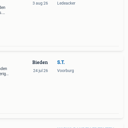
3 aug 26
Ledeacker
nden
s.
anden
an
Bieden
S.T.
nden
24 jul 26
Voorburg
erige
gen