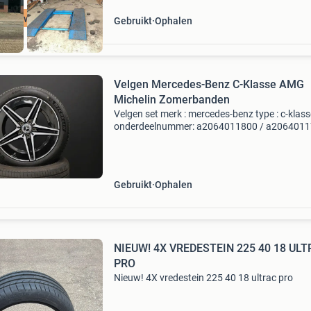
oge kwaliteit
Gebruikt
Ophalen
Velgen Mercedes-Benz C-Klasse AMG
Michelin Zomerbanden
Velgen set merk : mercedes-benz type : c-klass
onderdeelnummer: a2064011800 / a206401
ook leverbaar met 4 nieuwe vredestein
winterbanden voor een meerprijs van 1250,00,
(totaal: 2000,00-,) passe
Gebruikt
Ophalen
NIEUW! 4X VREDESTEIN 225 40 18 UL
PRO
Nieuw! 4X vredestein 225 40 18 ultrac pro