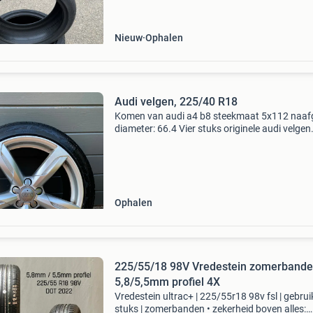
Nieuw
Ophalen
Audi velgen, 225/40 R18
Komen van audi a4 b8 steekmaat 5x112 naaf
diameter: 66.4 Vier stuks originele audi velgen
225/40 r18 circa 5/6mm profiel merk banden:
vredestein wintrac pro
Ophalen
225/55/18 98V Vredestein zomerband
5,8/5,5mm profiel 4X
Vredestein ultrac+ | 225/55r18 98v fsl | gebruik
stuks | zomerbanden • zekerheid boven alles: