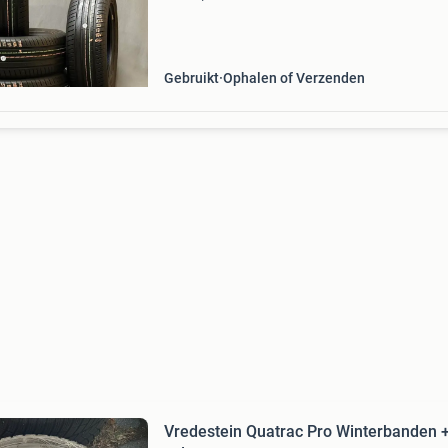
bandenprofiel en kwaliteit worden analoog
gecontroleerd en digitaal nagemeten. Zo leve
alleen w
Gebruikt
Ophalen of Verzenden
Vredestein Quatrac Pro Winterbanden 