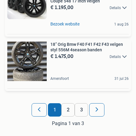
Coupe 548 17 inch velgen
€ 1.195,00
Details
Bezoek website
1 aug 26
18” Orig Bmw F40 F41 F42 F43 velgen
styl 556M 4season banden
€ 1.475,00
Details
Amersfoort
31 jul 26
1
2
3
Pagina 1 van 3