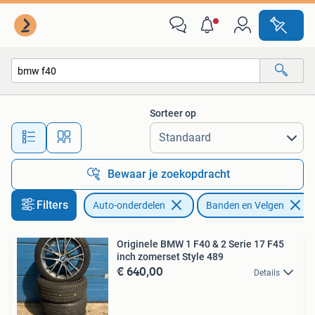
Banden en Velgen
Sorteer op
Alle afstanden…
Bewaar je zoekopdracht
Filters
Auto-onderdelen
Banden en Velgen
Originele BMW 1 F40 & 2 Serie 17 F45
inch zomerset Style 489
€ 640,00
Details