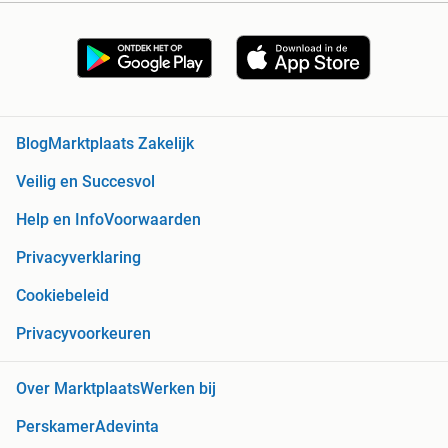
Blog
Marktplaats Zakelijk
Veilig en Succesvol
Help en Info
Voorwaarden
Privacyverklaring
Cookiebeleid
Privacyvoorkeuren
Over Marktplaats
Werken bij
Perskamer
Adevinta