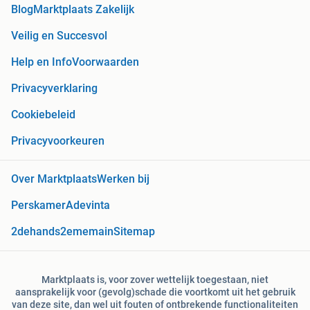
Blog
Marktplaats Zakelijk
Veilig en Succesvol
Help en Info
Voorwaarden
Privacyverklaring
Cookiebeleid
Privacyvoorkeuren
Over Marktplaats
Werken bij
Perskamer
Adevinta
2dehands
2ememain
Sitemap
Marktplaats is, voor zover wettelijk toegestaan, niet
aansprakelijk voor (gevolg)schade die voortkomt uit het gebruik
van deze site, dan wel uit fouten of ontbrekende functionaliteiten