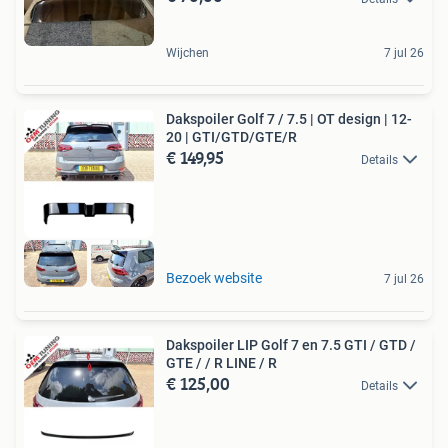
Wijchen
7 jul 26
Dakspoiler Golf 7 / 7.5 | OT design | 12-
20 | GTI/GTD/GTE/R
€ 149,95
Details
Bezoek website
7 jul 26
Dakspoiler LIP Golf 7 en 7.5 GTI / GTD /
GTE / / R LINE / R
€ 125,00
Details