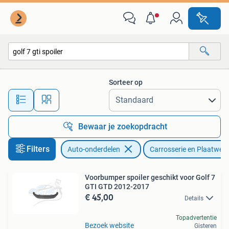
Carrosserie en Plaatwerk
Sorteer op
Alle afstanden…
Bewaar je zoekopdracht
Filters
Auto-onderdelen
Carrosserie en Plaatwerk
Voorbumper spoiler geschikt voor Golf 7
GTI GTD 2012-2017
€ 45,00
Details
Topadvertentie
Bezoek website
Gisteren