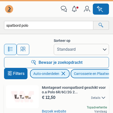
Carrosserie en Plaatwerk
Sorteer op
Alle afstanden…
Bewaar je zoekopdracht
Filters
Auto-onderdelen
Carrosserie en Plaatwerk
Montageset voorspatbord geschikt voor
o.a Polo 6R/6C/2G 2...
€ 12,50
Details
Topadvertentie
Bezoek website
Vandaag