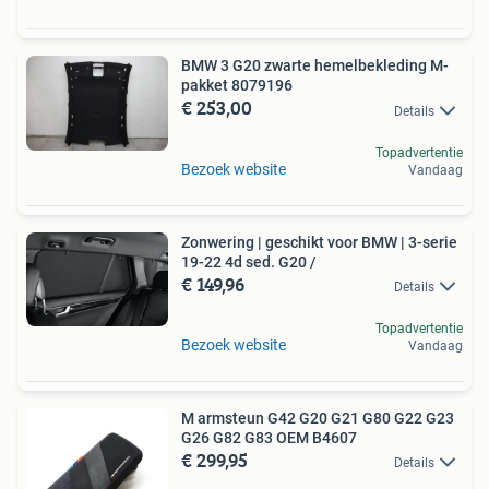
BMW 3 G20 zwarte hemelbekleding M-
pakket 8079196
€ 253,00
Details
Topadvertentie
Bezoek website
Vandaag
Zonwering | geschikt voor BMW | 3-serie
19-22 4d sed. G20 /
€ 149,96
Details
Topadvertentie
Bezoek website
Vandaag
M armsteun G42 G20 G21 G80 G22 G23
G26 G82 G83 OEM B4607
€ 299,95
Details