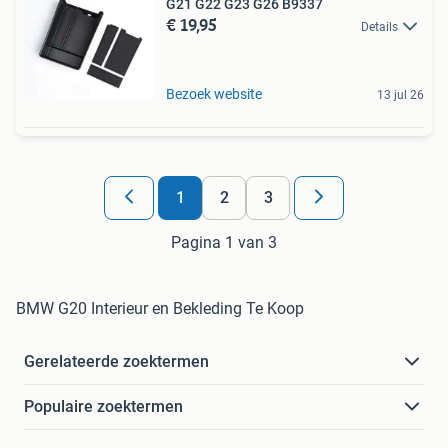
G21 G22 G23 G26 B9337
€ 19,95
Details
Bezoek website
13 jul 26
1
2
3
Pagina 1 van 3
BMW G20 Interieur en Bekleding Te Koop
Gerelateerde zoektermen
Populaire zoektermen