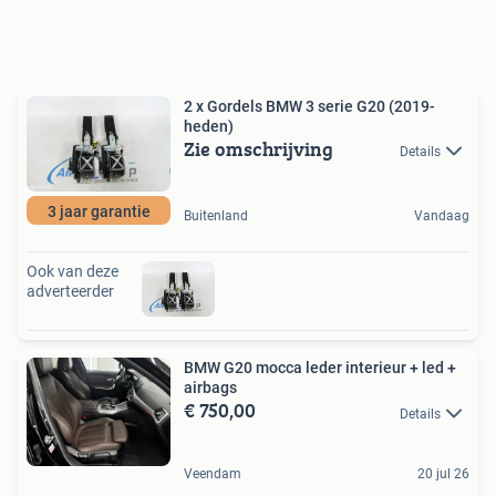
2 x Gordels BMW 3 serie G20 (2019-
heden)
Zie omschrijving
Details
3 jaar garantie
Buitenland
Vandaag
Ook van deze
adverteerder
BMW G20 mocca leder interieur + led +
airbags
€ 750,00
Details
Veendam
20 jul 26