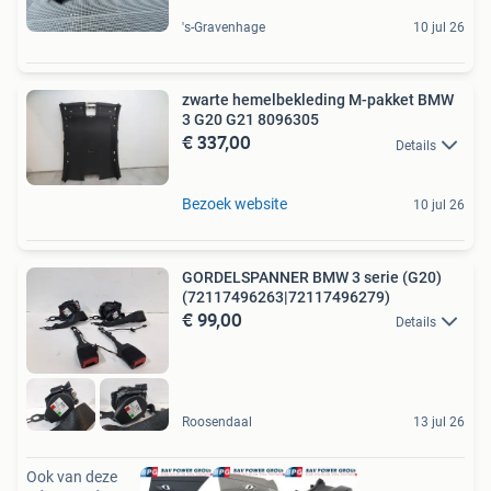
's-Gravenhage
10 jul 26
zwarte hemelbekleding M-pakket BMW
3 G20 G21 8096305
€ 337,00
Details
Bezoek website
10 jul 26
GORDELSPANNER BMW 3 serie (G20)
(72117496263|72117496279)
€ 99,00
Details
Roosendaal
13 jul 26
Ook van deze