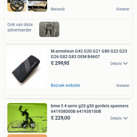
Bleiswijk
Gisteren
Ook van deze
adverteerder
M armsteun G42 G20 G21 G80 G22 G23
G26 G82 G83 OEM B4607
€ 299,95
Details
Bezoek website
Gisteren
bmw 3 4 serie g20 g30 gordels spanners
641938000B 641938100B
€ 229,00
Details