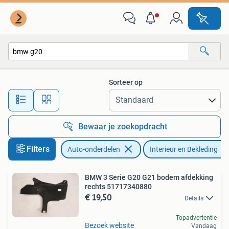
Interieur en Bekleding
Sorteer op
Alle afstanden…
Bewaar je zoekopdracht
Filters
Auto-onderdelen
Interieur en Bekleding
BMW 3 Serie G20 G21 bodem afdekking
rechts 51717340880
€ 19,50
Details
Topadvertentie
Bezoek website
Vandaag