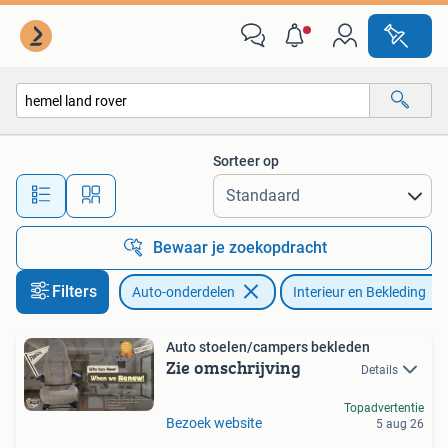
Interieur en Bekleding
Sorteer op
Alle afstanden…
Bewaar je zoekopdracht
Filters
Auto-onderdelen
Interieur en Bekleding
Auto stoelen/campers bekleden
Zie omschrijving
Details
Topadvertentie
Bezoek website
5 aug 26