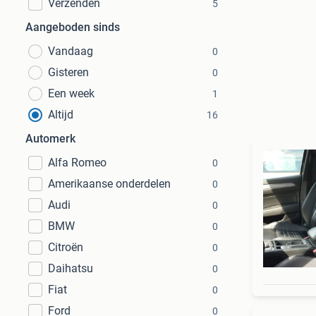
Verzenden
5
Aangeboden sinds
Vandaag
0
Gisteren
0
Een week
1
Altijd
16
Automerk
Alfa Romeo
0
Amerikaanse onderdelen
0
Audi
0
BMW
0
Citroën
0
Daihatsu
0
Fiat
0
Ford
0