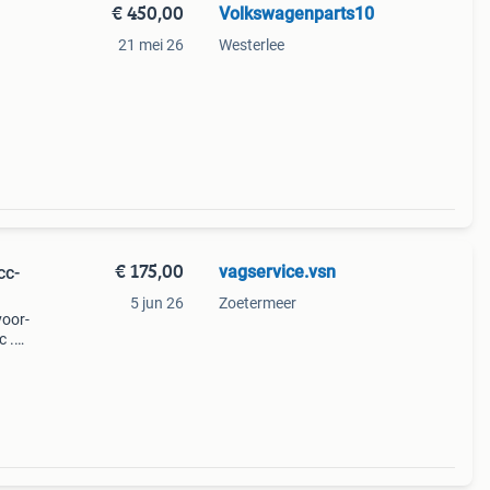
€ 450,00
Volkswagenparts10
21 mei 26
Westerlee
€ 175,00
vagservice.vsn
cc-
5 jun 26
Zoetermeer
voor-
c .
en
ur is