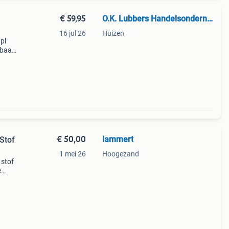
€ 59,95
O.K. Lubbers Handelsonderneming
16 jul 26
Huizen
pl
mbaar
€ 50,00
lammert
Stof
1 mei 26
Hoogezand
 stof
e
 van
05-