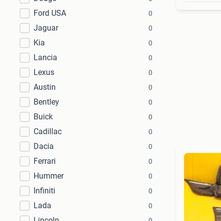
Ford USA
0
Jaguar
0
Kia
0
Lancia
0
Lexus
0
Austin
0
Bentley
0
Buick
0
Cadillac
0
Dacia
0
Ferrari
0
Hummer
0
Infiniti
0
Lada
0
Lincoln
0