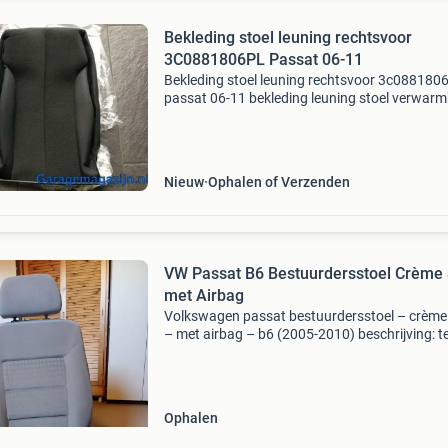
Bekleding stoel leuning rechtsvoor
3C0881806PL Passat 06-11
Bekleding stoel leuning rechtsvoor 3c0881806
passat 06-11 bekleding leuning stoel verwar
(zie foto’s) voor auto’s met neerklapbare
rugleuning. Rechtsvoor (passagierszijde)
volkswagen passat 4
Nieuw
Ophalen of Verzenden
VW Passat B6 Bestuurdersstoel Crème 
met Airbag
Volkswagen passat bestuurdersstoel – crème
– met airbag – b6 (2005-2010) beschrijving: t
koop aangeboden: originele bestuurdersstoel
een volkswagen passat b6 (bouwjaren ca. 20
2010). De st
Ophalen