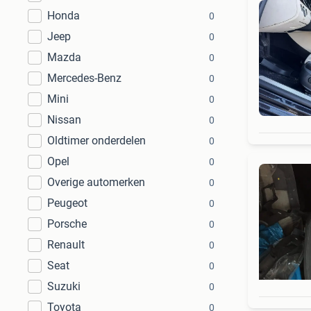
Honda
0
Jeep
0
Mazda
0
Mercedes-Benz
0
Mini
0
Nissan
0
Oldtimer onderdelen
0
Opel
0
Overige automerken
0
Peugeot
0
Porsche
0
Renault
0
Seat
0
Suzuki
0
Toyota
0