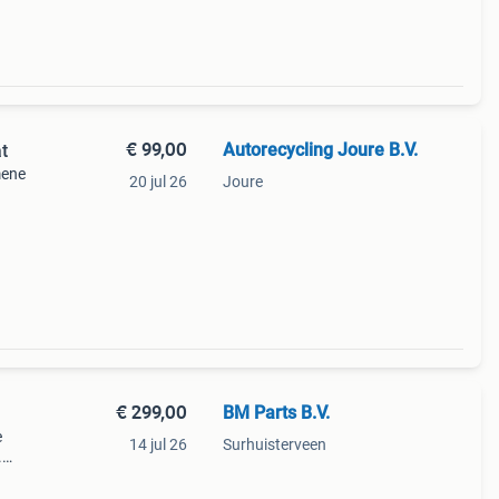
€ 99,00
Autorecycling Joure B.V.
t
mene
20 jul 26
Joure
,
€ 299,00
BM Parts B.V.
e
14 jul 26
Surhuisterveen
.
el in
air