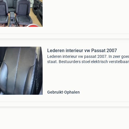
onderaan de advertentie komt u op onze web
Lederen interieur vw Passat 2007
Lederen interieur vw passat 2007. In zeer goe
staat. Bestuurders stoel elektrisch verstelbaar
Gaat compleet als set weg. Incl deurpanelen. 
krijg je er gratis bij. Geen onzin biedingen aub
Gebruikt
Ophalen