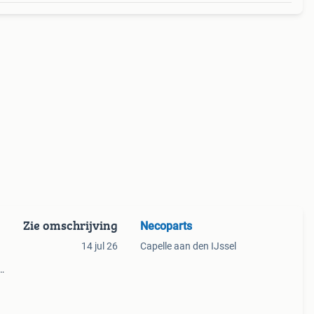
Zie omschrijving
Necoparts
14 jul 26
Capelle aan den IJssel
)