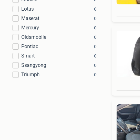
Lotus
0
Maserati
0
Mercury
0
Oldsmobile
0
Pontiac
0
Smart
0
Ssangyong
0
Triumph
0