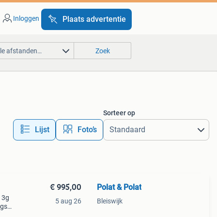
Inloggen
Plaats advertentie
lle afstanden…
Zoek
Sorteer op
Lijst
Foto’s
€ 995,00
Polat & Polat
t 3g
5 aug 26
Bleiswijk
ags
k