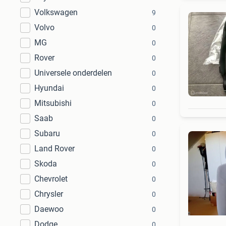
Volkswagen
9
Volvo
0
MG
0
Rover
0
Universele onderdelen
0
Hyundai
0
Mitsubishi
0
Saab
0
Subaru
0
Land Rover
0
Skoda
0
Chevrolet
0
Chrysler
0
Daewoo
0
Dodge
0