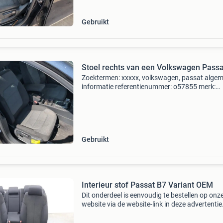
Gebruikt
Stoel rechts van een Volkswagen Passa
Zoektermen: xxxxx, volkswagen, passat alge
informatie referentienummer: o57855 merk:
volkswagen model: passat type: 1.4 Tsi 16v,
combi/o, benzine, 1.390Cc, 90kw (122pk), fwd
caxa, 2010-08 / 2014-
Gebruikt
Interieur stof Passat B7 Variant OEM
Dit onderdeel is eenvoudig te bestellen op onz
website via de website-link in deze advertentie
Interieur passat b7 variant rechter en linker sto
hoogte verstelbaar stoelverwarming inclusief 