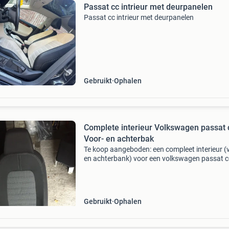
Passat cc intrieur met deurpanelen
Passat cc intrieur met deurpanelen
Gebruikt
Ophalen
Complete interieur Volkswagen passat 
Voor- en achterbak
Te koop aangeboden: een compleet interieur (
en achterbank) voor een volkswagen passat c
Alles samen stoel airbag zitten nog in de stoel
meer info whatsapp +31685413789 het interie
gebr
Gebruikt
Ophalen