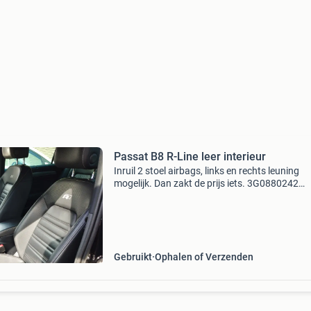
Passat B8 R-Line leer interieur
Inruil 2 stoel airbags, links en rechts leuning
mogelijk. Dan zakt de prijs iets. 3G0880242
3g0880241 compleet interieur voor een
volkswagen passat b8 r-line, inc deurpanelen (
afgebeeld in nieuws
Gebruikt
Ophalen of Verzenden