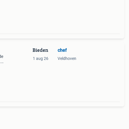
Bieden
chef
de
1 aug 26
Veldhoven
.
Die