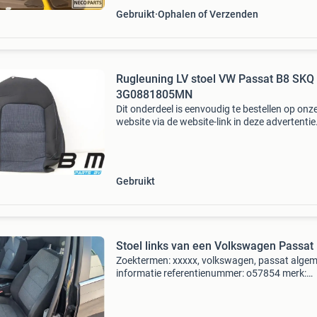
Gebruikt
Ophalen of Verzenden
Rugleuning LV stoel VW Passat B8 SKQ
3G0881805MN
Dit onderdeel is eenvoudig te bestellen op onz
website via de website-link in deze advertentie
Rugleuning lv stoel vw passat b8 skq
onderdeelnummer: 3g0881805mn kleur: skq
titaniumzwart / blauw blau
Gebruikt
Stoel links van een Volkswagen Passat
Zoektermen: xxxxx, volkswagen, passat alge
informatie referentienummer: o57854 merk:
volkswagen model: passat type: 1.4 Tsi 16v,
combi/o, benzine, 1.390Cc, 90kw (122pk), fwd
caxa, 2010-08 / 2014-