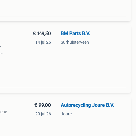
€ 149,50
BM Parts B.V.
14 jul 26
Surhuisterveen
e
.
€ 99,00
Autorecycling Joure B.V.
mene
20 jul 26
Joure
,