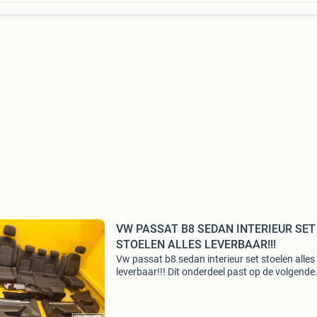
VW PASSAT B8 SEDAN INTERIEUR SET
STOELEN ALLES LEVERBAAR!!!
Vw passat b8 sedan interieur set stoelen alles
leverbaar!!! Dit onderdeel past op de volgende
uitvoeringen: volkswagen passat b8 (3g2, cb2
8/1/2014 1.8 Tsi 180 cc 132 kw 2/1/2015 tot
7/1/2019 2.0 Tdi