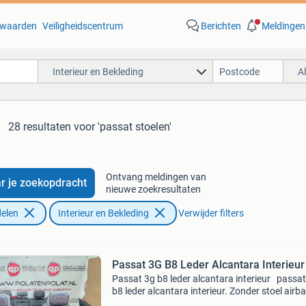
waarden
Veiligheidscentrum
Berichten
Meldingen
Interieur en Bekleding
A
28 resultaten
voor 'passat stoelen'
Ontvang meldingen van
r je zoekopdracht
nieuwe zoekresultaten
elen
Interieur en Bekleding
Verwijder filters
Passat 3G B8 Leder Alcantara Interieur
Passat 3g b8 leder alcantara interieur passa
b8 leder alcantara interieur. Zonder stoel airb
eigen airbags overzetten prijs: €995,- via de lin