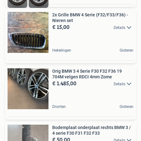
2x Grille BMW 4 Serie (F32/F33/F36) -
Nieren set
€ 15,00
Details
Hekelingen
Gisteren
Orig BMW 3 4 Serie F30 F32 F36 19
704M velgen RDCI 4mm Zome
€ 1.485,00
Details
Dronten
Gisteren
Bodemplaat onderplaat rechts BMW 3 /
4 serie F30 F31 F32 F33
€ 50,00
Details