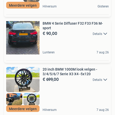
Meerdere velgen
Hilversum
Gisteren
BMW 4 Serie Diffuser F32 F33 F36 M-
sport
€ 90,00
Details
Lunteren
7 aug 26
20 inch BMW 1000M look velgen -
3/4/5/6/7 Serie X3 X4 -5x120
€ 699,00
Details
Meerdere velgen
Hilversum
7 aug 26