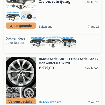
Zie omschrijving
Details
3 jaar garantie
Buitenland
7 aug 26
Ook van deze
adverteerder
BMW 3 Serie F30 F31 E90 4 Serie F32 17
inch winterset 5x120
€ 575,00
Details
Velgenspecialist
Bezoek website
7 aug 26