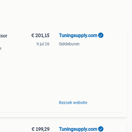
€ 201,15
Tuningsupply.com
isor
9 jul 26
Siddeburen
e
king
d to
Bezoek website
€ 199,29
Tuningsupply.com