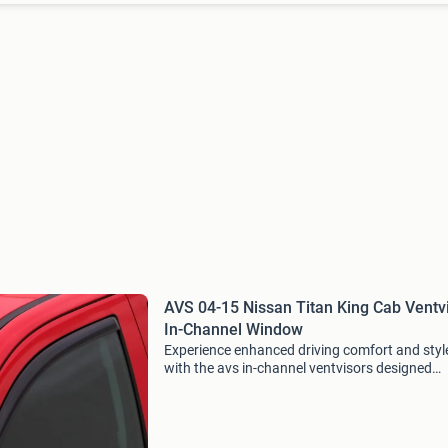
AVS 04-15 Nissan Titan King Cab Ventv
In-Channel Window
Experience enhanced driving comfort and styl
with the avs in-channel ventvisors designed
specifically for the 2004 to 2015 nissan titan 
cab. These wind deflectors are expertly crafte
fit sea