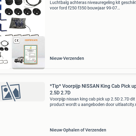
Luchtbalg achteras niveauregeling kit geschik
voor ford f250 f350 bouwjaar 99-07
productomschrijving niveauregelingskit met
hulpluchtveren (air helper spring bag) voor de
achteras, voor de ford f-250
Nieuw
Verzenden
*Tip* Voorpijp NISSAN King Cab Pick up
2.5D 2.7D
Voorpijp nissan king cab pick up 2.5D 2.7D dit
product wordt u aangeboden door uitlaatcity.n
Klik op de onderstaande link voor een overzic
onderdelen inclusief de bijbehorende prijzen. 
Nieuw
Ophalen of Verzenden