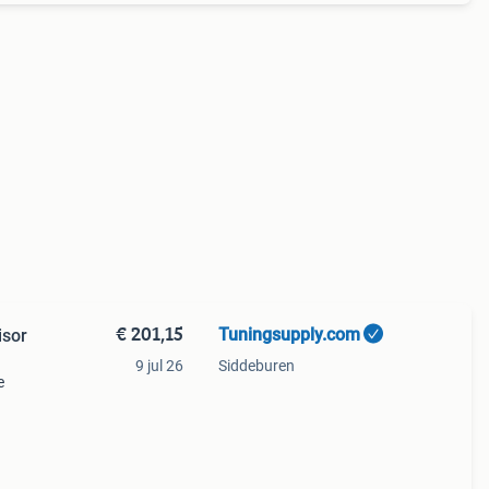
€ 201,15
Tuningsupply.com
isor
9 jul 26
Siddeburen
e
king
d to