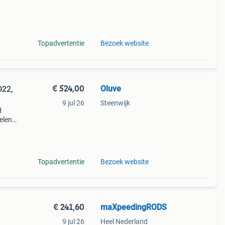
Topadvertentie
Bezoek website
€ 524,00
Oluve
D22,
9 jul 26
Steenwijk
d
elen.
sen
 voor
Topadvertentie
Bezoek website
€ 241,60
maXpeedingRODS
9 jul 26
Heel Nederland