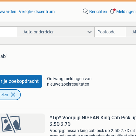
waarden
Veiligheidscentrum
Berichten
Meldingen
Auto-onderdelen
A
cab'
Ontvang meldingen van
r je zoekopdracht
nieuwe zoekresultaten
elen
*Tip* Voorpijp NISSAN King Cab Pick up
2.5D 2.7D
Voorpijp nissan king cab pick up 2.5D 2.7D dit