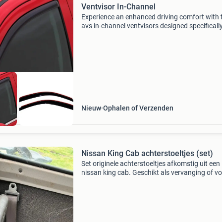
Ventvisor In-Channel
Experience an enhanced driving comfort with 
avs in-channel ventvisors designed specifically
the 2005 to 2018 nissan frontier king cab. Th
ventvisors allow fresh air circulation while kee
Nieuw
Ophalen of Verzenden
Nissan King Cab achterstoeltjes (set)
Set originele achterstoeltjes afkomstig uit een
nissan king cab. Geschikt als vervanging of v
het compleet maken van een cabine-interieur.
betreft de compacte achterzitjes zoals gelever
de