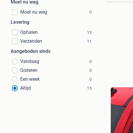
Moet nu weg
Moet nu weg
0
Levering
Ophalen
13
Verzenden
11
Aangeboden sinds
Vandaag
0
Gisteren
0
Een week
0
Altijd
15