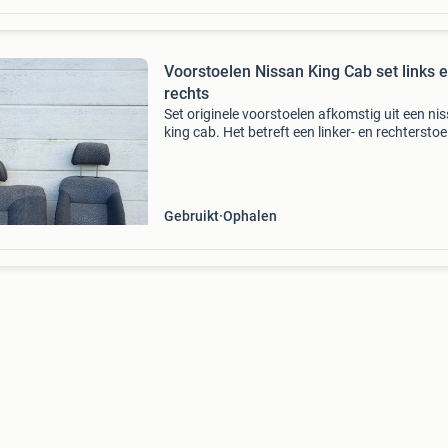
Voorstoelen Nissan King Cab set links 
rechts
Set originele voorstoelen afkomstig uit een ni
king cab. Het betreft een linker- en rechterstoel
beide met verstelbare hoofdsteunen. Bekleding
een combinatie van stof en kunstleder. Stoelen
Gebruikt
Ophalen