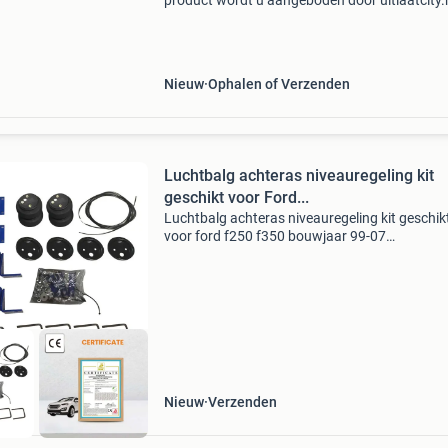
product wordt u aangeboden door uitlaatcity.n
Klik op de onderstaande link voor een overzic
onderdelen inclusief de bijbehorende prijzen. 
Nieuw
Ophalen of Verzenden
Luchtbalg achteras niveauregeling kit
geschikt voor Ford...
Luchtbalg achteras niveauregeling kit geschik
voor ford f250 f350 bouwjaar 99-07
productomschrijving niveauregelingskit met
hulpluchtveren (air helper spring bag) voor de
achteras, voor de ford f-250
Nieuw
Verzenden