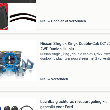
Nieuw
Ophalen of Verzenden
Nissan SIngle-, King-, Double-Cab D21/
2WD Dunlop Hulplu
Nissan single-, king-, double-cab d21/d22, 2w
dunlop hulpluchtveringsysteem met 2 vulventi
Met een twee-wegsysteem kunt u de druk tus
de linker- en rechterbalg laten variëren, ideaal
als
Nieuw
Verzenden
Luchtbalg achteras niveauregeling kit
geschikt voor Ford...