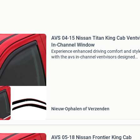
AVS 04-15 Nissan Titan King Cab Ventv
In-Channel Window
Experience enhanced driving comfort and styl
with the avs in-channel ventvisors designed
specifically for the 2004 to 2015 nissan titan 
cab. These wind deflectors are expertly crafte
fit sea
Nieuw
Ophalen of Verzenden
AVS 05-18 Nissan Frontier King Cab