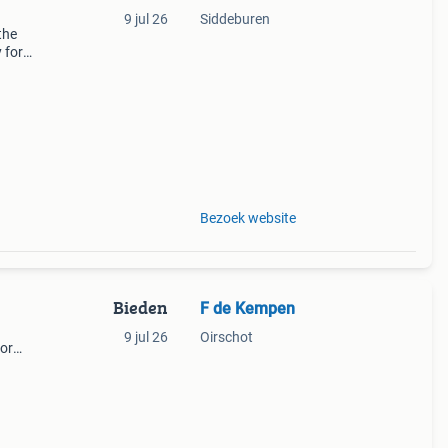
9 jul 26
Siddeburen
the
 for
ese
pin
Bezoek website
Bieden
F de Kempen
9 jul 26
Oirschot
oor
 Het
d in