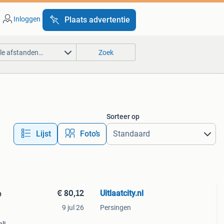
Inloggen
Plaats advertentie
lle afstanden…
Zoek
Sorteer op
Lijst
Foto’s
€ 80,12
Uitlaatcity.nl
9 jul 26
Persingen