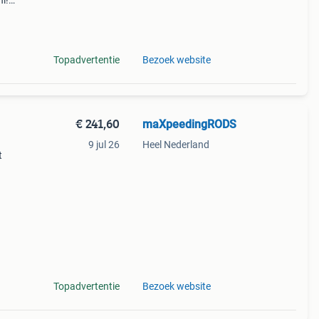
l!
ht aan
U kunt
Topadvertentie
Bezoek website
€ 241,60
maXpeedingRODS
9 jul 26
Heel Nederland
t
Topadvertentie
Bezoek website