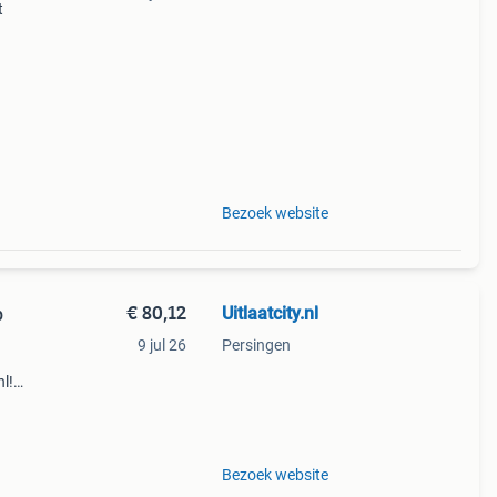
t
Bezoek website
€ 80,12
Uitlaatcity.nl
9 jul 26
Persingen
l!
ht aan
U kunt
Bezoek website