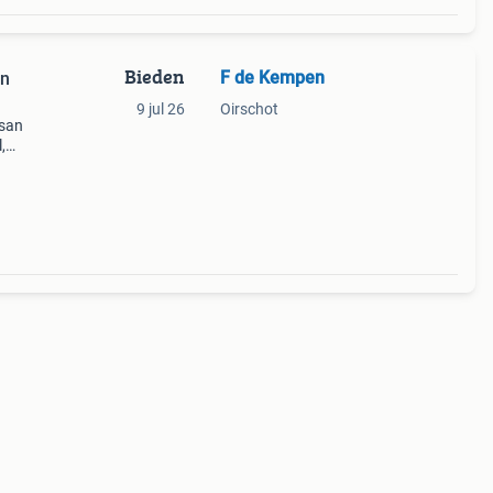
Bieden
F de Kempen
en
9 jul 26
Oirschot
ssan
,
 is
 zi