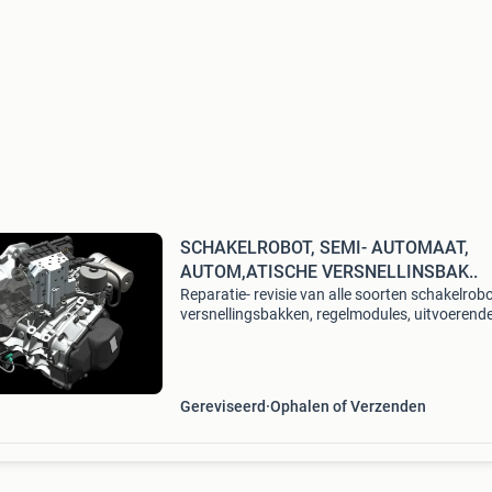
SCHAKELROBOT, SEMI- AUTOMAAT,
AUTOM,ATISCHE VERSNELLINSBAK..
Reparatie- revisie van alle soorten schakelrob
versnellingsbakken, regelmodules, uitvoerend
apparaten, actuatoren.... Het merendeel van 
schakelrobots hebben we in onze plaats
klaarstaan. Zoal
Gereviseerd
Ophalen of Verzenden