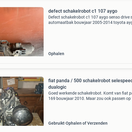
defect schakelrobot c1 107 aygo
Defect schakelrobot c1 107 aygo senso drive 
automaatbak bouwjaar 2005-2014 toyota ay
citroën c1 peugeot 107 defecte schakelrobot !
Actuator geeft fout p0810 aan (koppeling act
foutmelding
Ophalen
fiat panda / 500 schakelrobot selespeed
dualogic
Goed werkende schakelrobot. Komt van fiat 
169 bouwjaar 2010. Maar zou ook passen op 
500. Zelf checken of onderdeel voor jouw auto
geschikt is.
Gebruikt
Ophalen of Verzenden