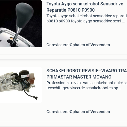
Toyota Aygo schakelrobot Sensodrive
Reparatie P0810 P0900
Toyota aygo schakelrobot sensodrive reparati
p0810 p0900 toyota aygo sensodrive semi-
automaat reparatie actuator (clutch) - onderd
31360-52020 / 3136052020 mmt versnelling
toyota aygo toyota
Gereviseerd
Ophalen of Verzenden
SCHAKELROBOT REVISIE--VIVARO TRA
PRIMASTAR MASTER MOVANO
Professionele revisie van schakelrobot quicksc
tecschift gereviseerde schakelroboten op
voorraad!!! 650 Euro ex btw 2 jaar garantie!!! A
ongeveer 30 stuks klaar voor installatie... Dia
Gereviseerd
Ophalen of Verzenden