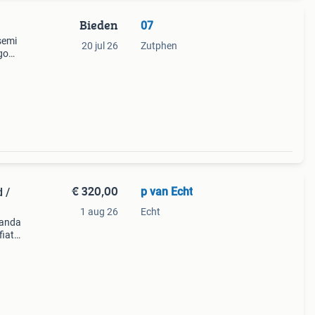
Bieden
07
semi
20 jul 26
Zutphen
go
uator
€ 320,00
p van Echt
 /
1 aug 26
Echt
panda
fiat