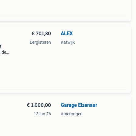
€ 701,80
ALEX
Eergisteren
Katwijk
f
 de
 Of
jnt n
€ 1.000,00
Garage Elzenaar
13 jun 26
Amerongen