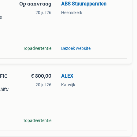
Op aanvraag
ABS Stuurapparaten
20 jul 26
Heemskerk
e
eel:
sbak
Topadvertentie
Bezoek website
€ 800,00
ALEX
FIC
20 jul 26
Katwijk
hift/
ltijd
gnose
Topadvertentie