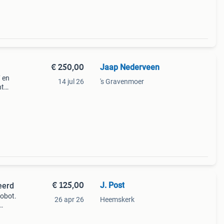
€ 250,00
Jaap Nederveen
7 en
14 jul 26
's Gravenmoer
ht
o
en
€ 125,00
J. Post
eerd
robot.
26 apr 26
Heemskerk
ale
opel