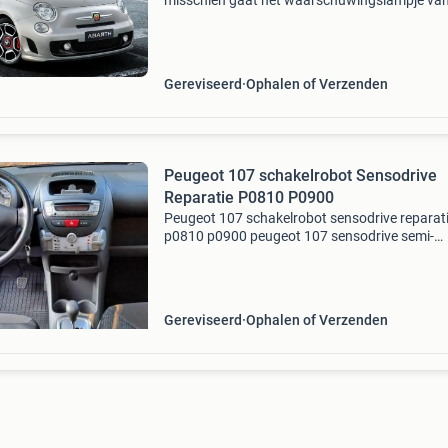
misschien gaat het waarschuwingslampje van
versnellingsbak branden en kunt u niet rijden?
misschien schakelt de auto verkeerd of verschi
Gereviseerd
Ophalen of Verzenden
Peugeot 107 schakelrobot Sensodrive
Reparatie P0810 P0900
Peugeot 107 schakelrobot sensodrive reparat
p0810 p0900 peugeot 107 sensodrive semi-
automaat reparatie actuator (clutch) - onderd
31360-52020 / 313605020 mmt versnellingsb
peugeot 107 senso
Gereviseerd
Ophalen of Verzenden