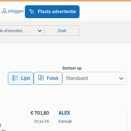
Inloggen
Plaats advertentie
lle afstanden…
Zoek
Sorteer op
Lijst
Foto’s
€ 701,80
ALEX
20 jul 26
Katwijk
f