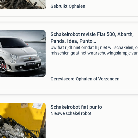
Gebruikt
Ophalen
Schakelrobot revisie Fiat 500, Abarth,
Panda, Idea, Punto...
Uw fiat rijdt niet omdat hij niet wil schakelen, o
misschien gaat het waarschuwingslampje van
versnellingsbak branden en kunt u niet rijden?
misschien schakelt de auto verkeerd of verschi
Gereviseerd
Ophalen of Verzenden
Schakelrobot fiat punto
Nieuwe schakel robot