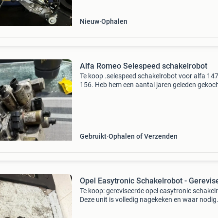
Nieuw
Ophalen
Alfa Romeo Selespeed schakelrobot
Te koop .selespeed schakelrobot voor alfa 14
156. Heb hem een aantal jaren geleden gekoc
omdat het toen leek dat de robot van mijn aut
problemen had .voor de aankoop is hij getest 
dus daarna
Gebruikt
Ophalen of Verzenden
Opel Easytronic Schakelrobot - Gerevis
Te koop: gereviseerde opel easytronic schakel
Deze unit is volledig nagekeken en waar nodig
voorzien van nieuwe onderdelen om een optim
werking te garanderen. Geschikt voor diverse 