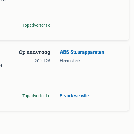
 de
 Of
jnt n
Topadvertentie
Op aanvraag
ABS Stuurapparaten
20 jul 26
Heemskerk
ie
eel:
ak de
Topadvertentie
Bezoek website