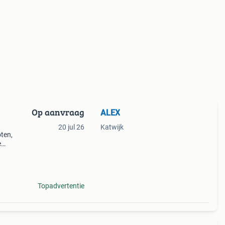
Op aanvraag
ALEX
20 jul 26
Katwijk
oten,
e
de
Topadvertentie