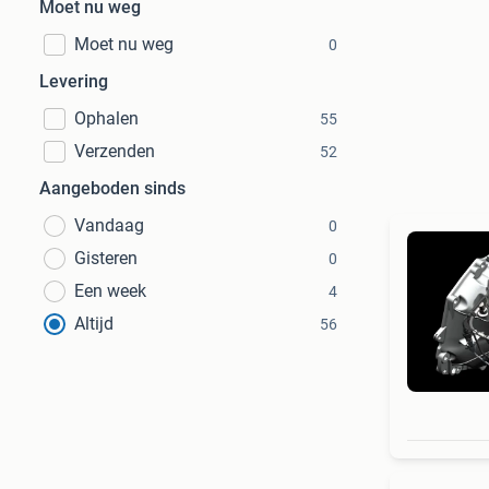
Moet nu weg
Moet nu weg
0
Levering
Ophalen
55
Verzenden
52
Aangeboden sinds
Vandaag
0
Gisteren
0
Een week
4
Altijd
56