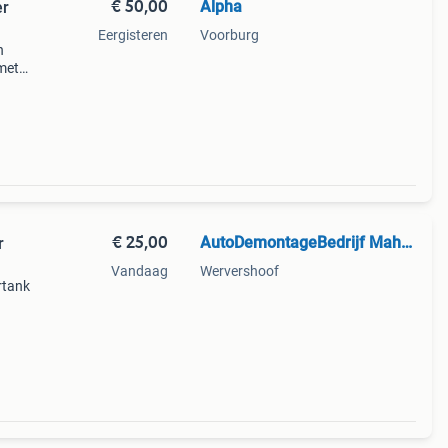
€ 50,00
Alpha
er
Eergisteren
Voorburg
n
 met
l psa
bij
€ 25,00
AutoDemontageBedrijf Mahzud
r
Vandaag
Wervershoof
rtank
r