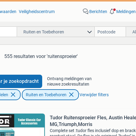
waarden
Veiligheidscentrum
Berichten
Meldingen
Ruiten en Toebehoren
A
555 resultaten
voor 'ruitensproeier'
Ontvang meldingen van
r je zoekopdracht
nieuwe zoekresultaten
elen
Ruiten en Toebehoren
Verwijder filters
Tudor Ruitensproeier Fles, Austin Heale
MG,Triumph,Morris
Complete set :tudor fles inclusief dop en brack