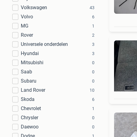
Volkswagen
43
Volvo
6
MG
1
Rover
2
Universele onderdelen
3
Hyundai
3
Mitsubishi
0
Saab
0
Subaru
0
Land Rover
10
Skoda
6
Chevrolet
1
Chrysler
0
Daewoo
0
Dodge
1