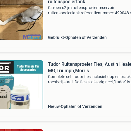
ruitenspoeiertank
Citroen c2 jm ruitensproeier reservoir
ruitenspoeiertank referentienummer: 499048 
product informatie: prijs: € 20,00 prijstype: m
onderdeelnummer: 296 producttype: ruitenspr
reserv
Gebruikt
Ophalen of Verzenden
Tudor Ruitensproeier Fles, Austin Heale
MG,Triumph,Morris
Complete set :tudor fles inclusief dop en brack
roestvrij staal. De fles is als origineel ,"tudor" is
geschilderd op de fles dus geen sticker (zoals 
slechte copies). Toepassing : voo
Nieuw
Ophalen of Verzenden