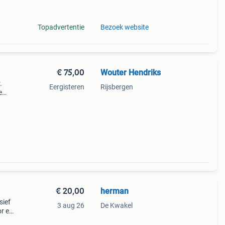
e iv
Topadvertentie
Bezoek website
€ 75,00
Wouter Hendriks
.
Eergisteren
Rijsbergen
e
mp in.
€ 20,00
herman
sief
3 aug 26
De Kwakel
or een
g van