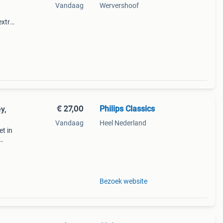
Vandaag
Wervershoof
extra
arge
oeier
€ 27,00
Philips Classics
y,
Vandaag
Heel Nederland
et in
de
Bezoek website