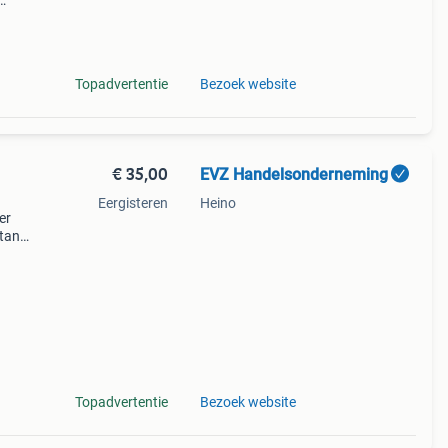
de
Topadvertentie
Bezoek website
€ 35,00
EVZ Handelsonderneming
Eergisteren
Heino
er
 tank
014
Topadvertentie
Bezoek website