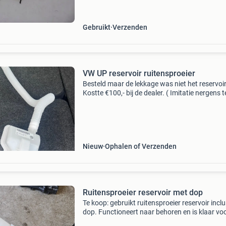
ruitensproeisysteem. Merk: kia model: sportag
num
Gebruikt
Verzenden
VW UP reservoir ruitensproeier
Besteld maar de lekkage was niet het reservoir
Kostte €100,- bij de dealer. ( Imitatie nergens t
koop). Zit ook een nieuw rubbertje voor de po
Splinternieuw dus!
Nieuw
Ophalen of Verzenden
Ruitensproeier reservoir met dop
Te koop: gebruikt ruitensproeier reservoir inclu
dop. Functioneert naar behoren en is klaar vo
tweede leven in uw auto. Ideaal ter vervangin