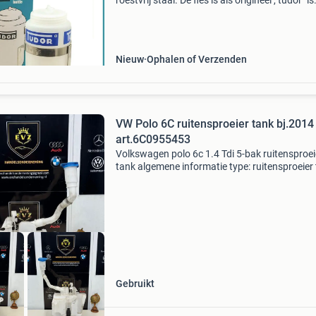
roestvrij staal. De fles is als origineel ,"tudor" is
geschilderd op de fles dus geen sticker (zoals 
slechte copies). Toepassing : voo
Nieuw
Ophalen of Verzenden
VW Polo 6C ruitensproeier tank bj.2014
art.6C0955453
Volkswagen polo 6c 1.4 Tdi 5-bak ruitensproei
tank algemene informatie type: ruitensproeier
bouwjaar: 2014 geschikt voor bouwjaar 02-2
tot 10-2017 carros: hatchback aantal deur: 4
motorcode:
Gebruikt