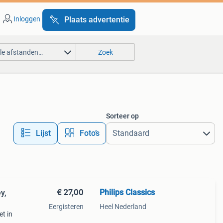
Inloggen
Plaats advertentie
lle afstanden…
Zoek
Sorteer op
Lijst
Foto’s
€ 27,00
Philips Classics
y,
Eergisteren
Heel Nederland
et in