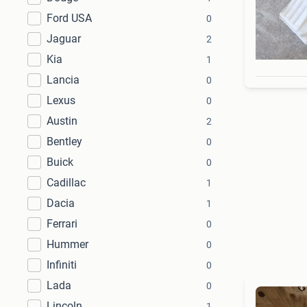
Ford USA
0
Jaguar
2
Kia
1
Lancia
0
Lexus
0
Austin
2
Bentley
0
Buick
0
Cadillac
1
Dacia
1
Ferrari
0
Hummer
0
Infiniti
0
Lada
0
Lincoln
1