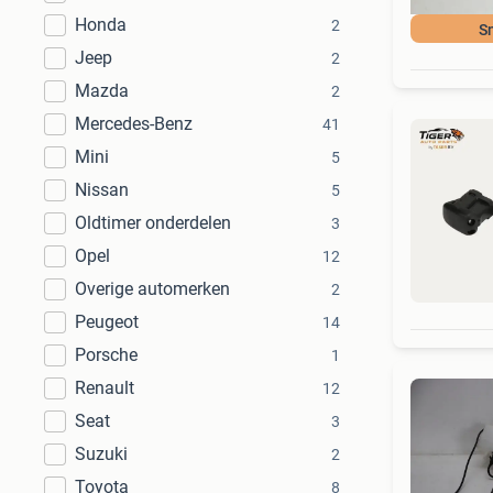
Honda
2
S
Jeep
2
Mazda
2
Mercedes-Benz
41
Mini
5
Nissan
5
Oldtimer onderdelen
3
Opel
12
Overige automerken
2
Peugeot
14
Porsche
1
Renault
12
Seat
3
Suzuki
2
Toyota
8