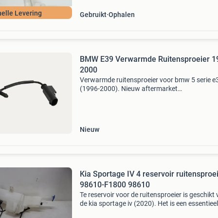
nelle Levering
Gebruikt
Ophalen
BMW E39 Verwarmde Ruitensproeier 1
2000
Verwarmde ruitensproeier voor bmw 5 serie e
(1996-2000). Nieuw aftermarket
vervangingsonderdeel voor de motorkap,
ontworpen voor een goede sproeiverdeling en
voorzien van een verwarmingselement om b
Nieuw
Kia Sportage IV 4 reservoir ruitensproe
98610-F1800 98610
Te reservoir voor de ruitensproeier is geschikt
de kia sportage iv (2020). Het is een essentieel
onderdeel voor het goed functioneren van het