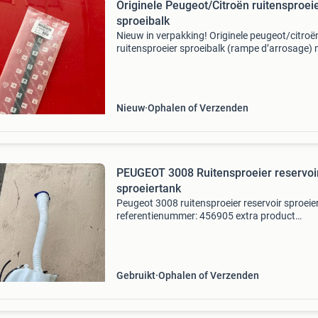
Originele Peugeot/Citroën ruitensproei
sproeibalk
Nieuw in verpakking! Originele peugeot/citroë
ruitensproeier sproeibalk (rampe d’arrosage)
onderdeelnummer 6438.60. Dit is een originee
onderdeel. Dit onderdeel is niet meer leverbaar 
de
Nieuw
Ophalen of Verzenden
PEUGEOT 3008 Ruitensproeier reservoi
sproeiertank
Peugeot 3008 ruitensproeier reservoir sproeie
referentienummer: 456905 extra product
informatie: prijs: € 25,00 prijstype: marge
onderdeelnummer: producttype: ruitensproeie
reservoir | spro
Gebruikt
Ophalen of Verzenden