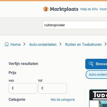
Help en info
Voor
Home
Auto-onderdelen
Ruiten en Toebehoren
Verfijn resultaten
Bewaa
Prijs
Auto-onderd
van
tot
€
€
Categorie
Wis de categorie