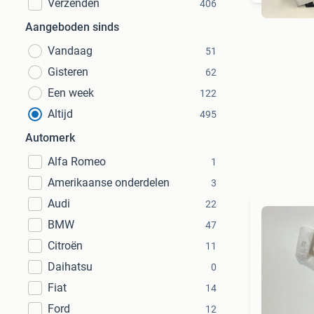
Verzenden
406
Aangeboden sinds
Vandaag
51
Gisteren
62
Een week
122
Altijd
495
Automerk
Alfa Romeo
1
Amerikaanse onderdelen
3
Audi
22
BMW
47
Citroën
11
Daihatsu
0
Fiat
14
Ford
12