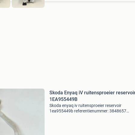
Skoda Enyaq iV ruitensproeier reservoi
1EA955449B
Skoda enyaq iv ruitensproeier reservoir
1ea955449b referentienummer: 3848657
voorafgaand aan de aankoop van een onderd
raden wij u ten zeerste aan om eerst contact 
ons op te nemen. Indien u per