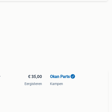
€ 35,00
Okan Parts
r
Eergisteren
Kampen
eel
met