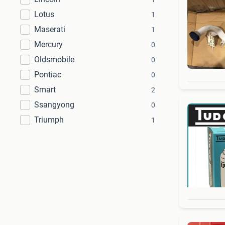
Lotus
1
Maserati
1
Mercury
0
Oldsmobile
0
Pontiac
0
Smart
2
Ssangyong
0
Triumph
1