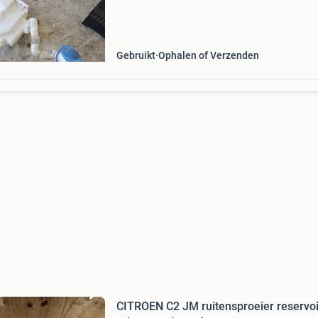
een defect of lekkend reservoir.
Gebruikt
Ophalen of Verzenden
CITROEN C2 JM ruitensproeier reservoi