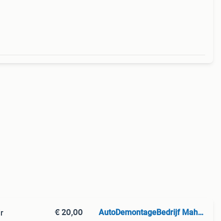
€ 20,00
AutoDemontageBedrijf Mahzud
r