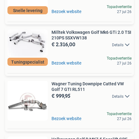
Topadvertentie
Snelle levering
Bezoek website
27 jul 26
Milltek Volkswagen Golf Mk6 GTi 2.0 TSI
210PS SSXVW138
€ 2.316,00
Details
Topadvertentie
Tuningspecialist
Bezoek website
27 jul 26
Wagner Tuning Downpipe Catted VW
Golf 7 GTI RL511
€ 999,95
Details
Topadvertentie
Bezoek website
27 jul 26