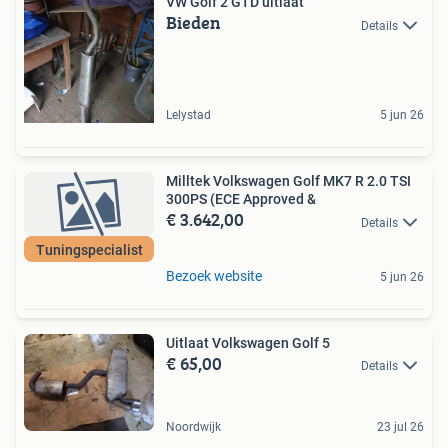
VW Golf 2 GTD uitlaat
Bieden
Details
Lelystad
5 jun 26
Milltek Volkswagen Golf MK7 R 2.0 TSI
300PS (ECE Approved &
€ 3.642,00
Details
Tuningspecialist
Bezoek website
5 jun 26
Uitlaat Volkswagen Golf 5
€ 65,00
Details
Noordwijk
23 jul 26