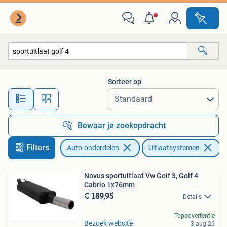
Uitlaatsystemen
Sorteer op
Alle afstanden…
Bewaar je zoekopdracht
Filters
Auto-onderdelen
Uitlaatsystemen
V
Novus sportuitlaat Vw Golf 3, Golf 4
Cabrio 1x76mm
€ 189,95
Details
Topadvertentie
Bezoek website
3 aug 26