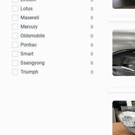
Lotus
0
Maserati
0
Mercury
0
Oldsmobile
0
Pontiac
0
Smart
0
Ssangyong
0
Triumph
0