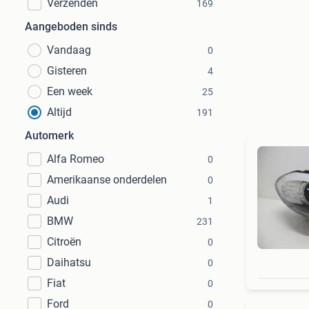
Verzenden
169
Aangeboden sinds
Vandaag
0
Gisteren
4
Een week
25
Altijd
191
Automerk
Alfa Romeo
0
Amerikaanse onderdelen
0
Audi
1
BMW
231
Citroën
0
Daihatsu
0
Fiat
0
Ford
0