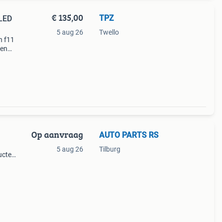
€ 135,00
TPZ
LED
5 aug 26
Twello
n f11
 en
ie
Op aanvraag
AUTO PARTS RS
5 aug 26
Tilburg
ucten
het