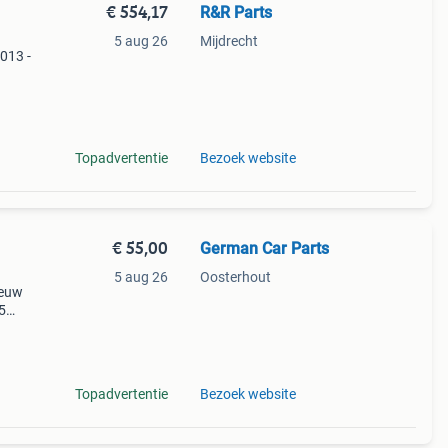
€ 554,17
R&R Parts
5 aug 26
Mijdrecht
013 -
arts
Topadvertentie
Bezoek website
€ 55,00
German Car Parts
5 aug 26
Oosterhout
ieuw
5
len of
Topadvertentie
Bezoek website