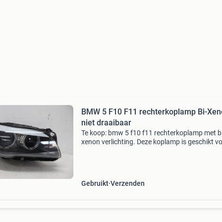
BMW 5 F10 F11 rechterkoplamp Bi-Xen
niet draaibaar
Te koop: bmw 5 f10 f11 rechterkoplamp met bi
xenon verlichting. Deze koplamp is geschikt v
modellen bmw 5 f10 en f11 en is een essentiee
onderdeel voor de verlichting van uw voertuig.
Staat: ge
Gebruikt
Verzenden