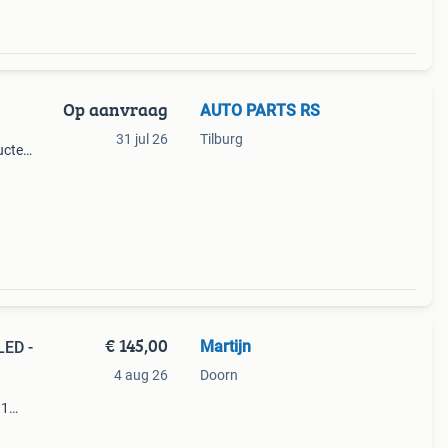
Op aanvraag
AUTO PARTS RS
31 jul 26
Tilburg
ucten
het
€ 145,00
Martijn
LED -
4 aug 26
Doorn
11
kende
rden,