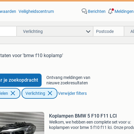
waarden
Veiligheidscentrum
Berichten
Meldingen
Verlichting
A
ltaten
voor 'bmw f10 koplamp'
Ontvang meldingen van
r je zoekopdracht
nieuwe zoekresultaten
elen
Verlichting
Verwijder filters
Koplampen BMW 5 F10 F11 LCI
Welkom, we hebben een complete set voor u:
koplampen voor bmw 5 f10 f11 lci. Onze prod
worden verzonden door een koerier die ze op 