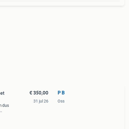
€ 350,00
P B
et
31 jul 26
Oss
jm dus