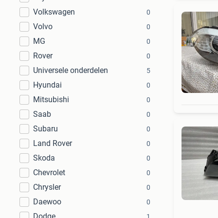
Volkswagen
0
Volvo
0
MG
0
Rover
0
Universele onderdelen
5
Hyundai
0
Mitsubishi
0
Saab
0
Subaru
0
Land Rover
0
Skoda
0
Chevrolet
0
Chrysler
0
Daewoo
0
Dodge
1