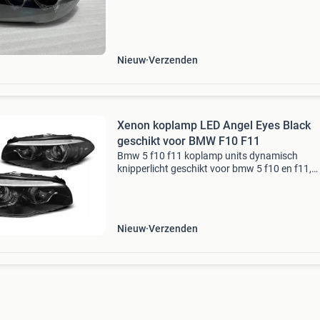
door u opgegeven adres bezorgt. Betaling
geschiedt contant b
Nieuw
Verzenden
Xenon koplamp LED Angel Eyes Black
geschikt voor BMW F10 F11
Bmw 5 f10 f11 koplamp units dynamisch
knipperlicht geschikt voor bmw 5 f10 en f11,
bouwjaar 2010 - 2013. Alleen geschikt voor
modellen zonder afs. Inclusief e-keur, dus gesc
voor de openbare weg 2
Nieuw
Verzenden