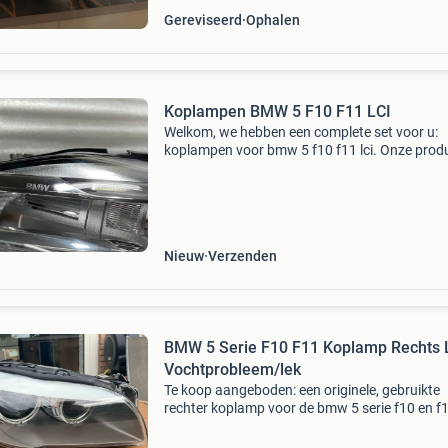
Gereviseerd
Ophalen
Koplampen BMW 5 F10 F11 LCI
Welkom, we hebben een complete set voor u:
koplampen voor bmw 5 f10 f11 lci. Onze prod
worden verzonden door een koerier die ze op 
door u opgegeven adres bezorgt. Betaling
geschiedt contant b
Nieuw
Verzenden
BMW 5 Serie F10 F11 Koplamp Rechts 
Vochtprobleem/lek
Te koop aangeboden: een originele, gebruikte
rechter koplamp voor de bmw 5 serie f10 en f
modellen, zonder modules. Deze heeft het be
vocht probleem en zal gereviseerd moeten wo