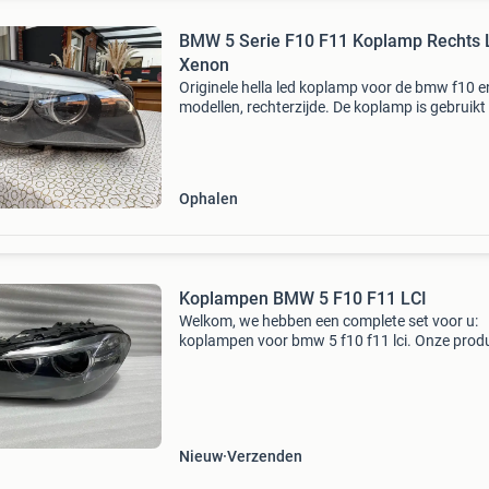
BMW 5 Serie F10 F11 Koplamp Rechts 
Xenon
Originele hella led koplamp voor de bmw f10 e
modellen, rechterzijde. De koplamp is gebruikt
heeft het bekende vocht probleem. Verder is d
nog netjes. Weet dat de koplamp
gerepareerd/geseald
Ophalen
Koplampen BMW 5 F10 F11 LCI
Welkom, we hebben een complete set voor u:
koplampen voor bmw 5 f10 f11 lci. Onze prod
worden verzonden door een koerier die ze op 
door u opgegeven adres bezorgt. Betaling
geschiedt contant b
Nieuw
Verzenden