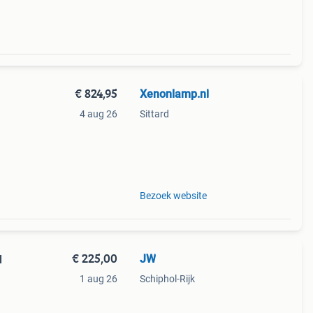
€ 824,95
Xenonlamp.nl
4 aug 26
Sittard
hikt
Bezoek website
€ 225,00
JW
l
1 aug 26
Schiphol-Rijk