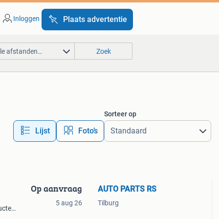
Inloggen
Plaats advertentie
lle afstanden…
Zoek
Sorteer op
Lijst
Foto’s
Op aanvraag
AUTO PARTS RS
5 aug 26
Tilburg
ucten
het