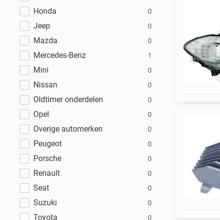
Honda
0
Jeep
0
Mazda
0
Mercedes-Benz
1
Mini
0
Nissan
0
Oldtimer onderdelen
0
Opel
0
Overige automerken
0
Peugeot
0
Porsche
0
Renault
0
Seat
0
Suzuki
0
Toyota
0