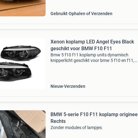
verdere we
Gebruikt
Ophalen of Verzenden
Xenon koplamp LED Angel Eyes Black
geschikt voor BMW F10 F11
Bmw 5 f10 f11 koplamp units dynamisch
knipperlicht geschikt voor bmw 5 f10 en f11,
bouwjaar 2010 - 2013. Alleen geschikt voor
modellen zonder afs. Inclusief e-keur, dus gesc
voor de openbare weg 2
Nieuw
Verzenden
BMW 5-serie F10 F11 koplamp originee
Rechts
Zonder modules of lampjes