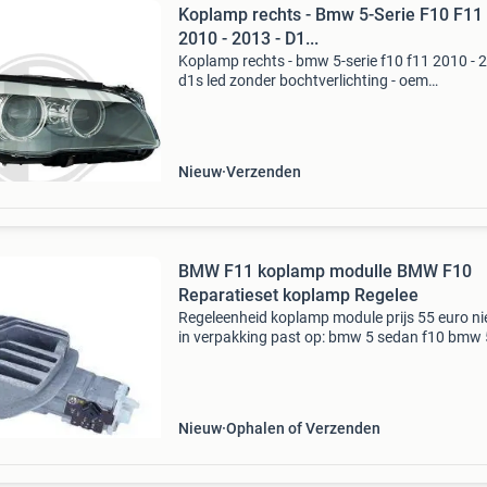
Koplamp rechts - Bmw 5-Serie F10 F11
2010 - 2013 - D1...
Koplamp rechts - bmw 5-serie f10 f11 2010 - 2
d1s led zonder bochtverlichting - oem
63117271912 scheinwerf. Depo/tyc 10-07/13
ohne kurvenl. Artikelreferentie: 1225984 r&r p
automotive mij
Nieuw
Verzenden
BMW F11 koplamp modulle BMW F10
Reparatieset koplamp Regelee
Regeleenheid koplamp module prijs 55 euro n
in verpakking past op: bmw 5 sedan f10 bmw 
touring f11 plaatsing links of rechts voorzijde
lichtfunctie: voor daglicht led in voorraad afha
verz
Nieuw
Ophalen of Verzenden