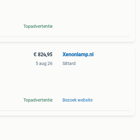
Topadvertentie
€ 824,95
Xenonlamp.nl
5 aug 26
Sittard
hikt
Topadvertentie
Bezoek website