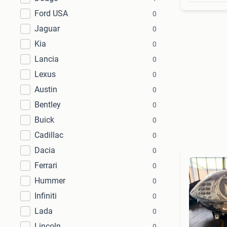
Ford USA
0
Jaguar
0
Kia
0
Lancia
0
Lexus
0
Austin
0
Bentley
0
Buick
0
Cadillac
0
Dacia
0
Ferrari
0
Hummer
0
Infiniti
0
Lada
0
Lincoln
0