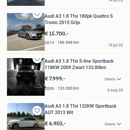
14 jul 26
Enkhuizen
Audi A3 1.8 Tfsi 180pk Quattro S
Bewaren
Tronic 2015 Grijs
in
Mijn
€ 15.700,-
Favorieten
Rick
186.998
km
2015
18 jul 26
Haarsteeg
Audi A3 1.8 Tfsi S-line Sportback
Bewaren
118KW 2009 Zwart 133.00km
in
Mijn
€ 7.999,-
Details
Favorieten
Bloemetjes en bijtjes
133.000
km
2009
6 aug 26
Eindhoven
Audi A3 1.8 Tfsi 132KW Sportback
AUT 2013 Wit
Bewaren
in
€ 6.950,-
Details
Mijn