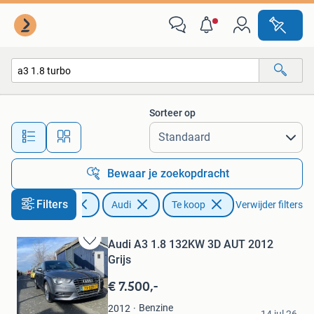
Audi
Sorteer op
Alle afstanden…
Bewaar je zoekopdracht
Filters
Auto's
Audi
Te koop
Verwijder filters
Audi A3 1.8 132KW 3D AUT 2012
Bewaren
Grijs
in
Mijn
€ 7.500,-
Favorieten
Patrick
Benzine
2012