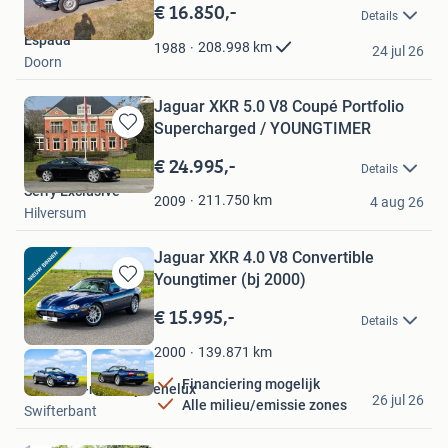
in
€ 16.850,-
Details
Mijn
Espada
Favorieten
208.998
km
1988
24 jul 26
Doorn
Jaguar XKR 5.0 V8 Coupé Portfolio
Supercharged / YOUNGTIMER
Bewaren
in
€ 24.995,-
Details
Mijn
Serry Exclusive
Favorieten
211.750
km
2009
4 aug 26
Hilversum
Jaguar XKR 4.0 V8 Convertible
Youngtimer (bj 2000)
Bewaren
in
€ 15.995,-
Details
Mijn
Favorieten
139.871
km
2000
Financiering mogelijk
exclusive-mobility Benelux
26 jul 26
Alle milieu/emissie zones
Swifterbant