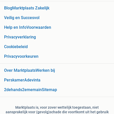
Blog
Marktplaats Zakelijk
Veilig en Succesvol
Help en Info
Voorwaarden
Privacyverklaring
Cookiebeleid
Privacyvoorkeuren
Over Marktplaats
Werken bij
Perskamer
Adevinta
2dehands
2ememain
Sitemap
Marktplaats is, voor zover wettelijk toegestaan, niet
aansprakelijk voor (gevolg)schade die voortkomt uit het gebruik