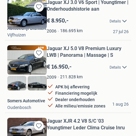
Jaguar XJ 3.0 V6 Sport | Youngtimer |
Onderhoudshistorie aan
Bewaren
in
€ 8.950,-
Details
Mijn
Autobedrijf Blankert
Favorieten
186.695
km
2006
27 jul 26
Vijfhuizen
Jaguar XJ 5.0 V8 Premium Luxury
LWB | Panorama | Massage | S
Bewaren
in
€ 16.950,-
Details
Mijn
Favorieten
211.828
km
2009
APK bij aflevering
Financiering mogelijk
Dealer onderhouden
Somers Automotive
1 aug 26
Alle milieu/emissie zones
Oudenbosch
Jaguar XJR 4.2 V8 S/C '03
Youngtimer Leder Clima Cruise Inru
Bewaren