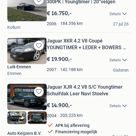
300PK | Youngtimer | 20”velgen
Bewaren
in
€ 16.750,-
Details
Mijn
Tom
Favorieten
184.356
km
2006
27 jul 26
Kollum
Jaguar XKR 4.2 V8 Coupé
YOUNGTIMER + LEDER + BOWERS &
Bewaren
WILKI
in
€ 19.900,-
Details
Mijn
Luik Emmen
Favorieten
142.188
km
2007
Gisteren
Emmen
Jaguar XJR 4.2 V8 S/C Youngtimer
Schuifdak Leer Navi Stoelve
Bewaren
in
€ 14.900,-
Details
Mijn
Favorieten
205.225
km
2004
APK bij aflevering
Financiering mogelijk
Auto Keijzers B.V.