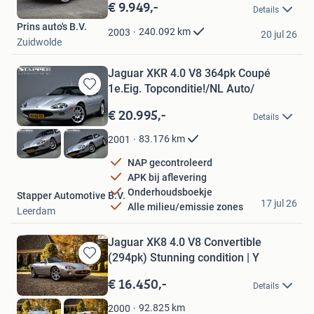
in
€ 9.949,-
Details
Mijn
Prins auto's B.V.
Favorieten
240.092
km
2003
20 jul 26
Zuidwolde
Jaguar XKR 4.0 V8 364pk Coupé
1e.Eig. Topconditie!/NL Auto/
Bewaren
in
€ 20.995,-
Details
Mijn
Favorieten
83.176
km
2001
NAP gecontroleerd
APK bij aflevering
Onderhoudsboekje
Stapper Automotive B.V.
17 jul 26
Alle milieu/emissie zones
Leerdam
Jaguar XK8 4.0 V8 Convertible
(294pk) Stunning condition | Y
Bewaren
in
€ 16.450,-
Details
Mijn
Favorieten
92.825
km
2000