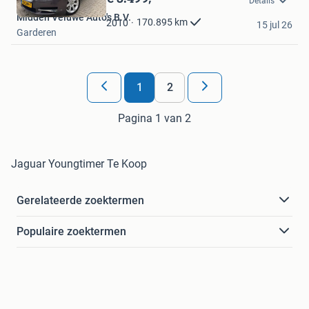
Details
Mijn
Midden Veluwe Auto's B.V.
Favorieten
170.895
km
2010
15 jul 26
Garderen
1
2
Pagina 1 van 2
Jaguar Youngtimer Te Koop
Gerelateerde zoektermen
Populaire zoektermen