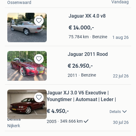
Vandaag
Ossenwaard
Jaguar XK 4.0 v8
€ 14.000,-
Bewaren
in
youngtimer
Benzine
75.784
km
Mijn
1 aug 26
Voorschoten
Favorieten
Jaguar 2011 Rood
€ 26.950,-
Bewaren
in
ivar
Benzine
2011
Mijn
22 jul 26
Breda
Favorieten
Jaguar XJ 3.0 V6 Executive |
Youngtimer | Automaat | Leder |
Bewaren
in
€ 4.950,-
Details
Mijn
Dennis
Favorieten
349.666
km
2005
30 jul 26
Nijkerk