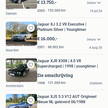
in
€ 13.750,-
Details
Mijn
hans
Favorieten
153.000
km
2005
16 jul 26
Diemen
Jaguar XJ 3.2 V8 Executive |
Platinum Silver | Youngtimer
Bewaren
in
€ 16.000,-
Details
Mijn
Auto Motor Classic
Favorieten
98.002
km
2001
4 aug 26
Naarden
Jaguar XJR X308 | 4.0 V8
Supercharged | 1998 | youngtimer |
Bewaren
in
Zie omschrijving
Mijn
Troostwijk Auctions
Favorieten
131.000
km
1998
Gisteren
Amsterdam
Jaguar XJS 5.3 V12 AUT Origineel
Nieuw NL geleverd 06/1988
Bewaren