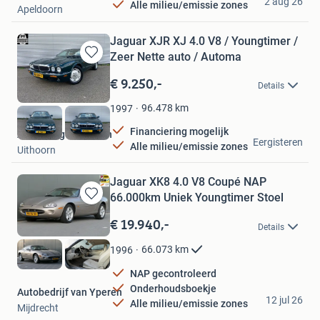
2 aug 26
Alle milieu/emissie zones
Apeldoorn
Jaguar XJR XJ 4.0 V8 / Youngtimer /
Zeer Nette auto / Automa
Bewaren
in
€ 9.250,-
Details
Mijn
Favorieten
96.478
km
1997
Financiering mogelijk
Autogarage Uithoorn
Eergisteren
Alle milieu/emissie zones
Uithoorn
Jaguar XK8 4.0 V8 Coupé NAP
66.000km Uniek Youngtimer Stoel
Bewaren
in
€ 19.940,-
Details
Mijn
Favorieten
66.073
km
1996
NAP gecontroleerd
Onderhoudsboekje
Autobedrijf van Yperen
12 jul 26
Alle milieu/emissie zones
Mijdrecht