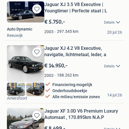
Jaguar XJ 3.5 V8 Executive |
Youngtimer | Perfecte staat | L
Bewaren
in
€ 5.750,-
Details
Mijn
Auto Dynamic
Favorieten
297.345
km
2003
20 jul 26
Reeuwijk
Jaguar XJ 4.2 V8 Executive,
navigatie, lichtmetaal, leder, a
Bewaren
in
€ 14.950,-
Details
Mijn
Favorieten
188.262
km
2003
Financiering mogelijk
Onderhoudsboekje
RVN Cars
14 jul 26
Alle milieu/emissie zones
Amersfoort
Jaguar XF 3.0D V6 Premium Luxury
Automaat , 170.895km N.A.P
Bewaren
in
€ 8.499,-