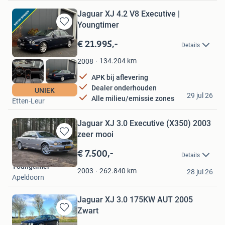
Jaguar XJ 4.2 V8 Executive |
Youngtimer
Bewaren
in
€ 21.995,-
Details
Mijn
Favorieten
134.204
km
2008
APK bij aflevering
Dealer onderhouden
Drive4ever
UNIEK
29 jul 26
Alle milieu/emissie zones
Etten-Leur
Jaguar XJ 3.0 Executive (X350) 2003
zeer mooi
Bewaren
in
€ 7.500,-
Details
Mijn
Youngtimer
Favorieten
262.840
km
2003
28 jul 26
Apeldoorn
Jaguar XJ 3.0 175KW AUT 2005
Zwart
Bewaren