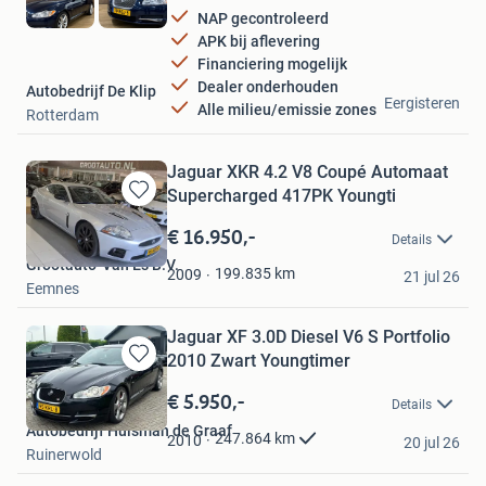
NAP gecontroleerd
APK bij aflevering
Financiering mogelijk
Dealer onderhouden
Autobedrijf De Klip
Eergisteren
Alle milieu/emissie zones
Rotterdam
Jaguar XKR 4.2 V8 Coupé Automaat
Supercharged 417PK Youngti
Bewaren
in
€ 16.950,-
Details
Mijn
Grootauto-Van Es B.V.
Favorieten
199.835
km
2009
21 jul 26
Eemnes
Jaguar XF 3.0D Diesel V6 S Portfolio
2010 Zwart Youngtimer
Bewaren
in
€ 5.950,-
Details
Mijn
Autobedrijf Huisman de Graaf
Favorieten
247.864
km
2010
20 jul 26
Ruinerwold