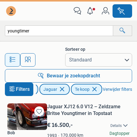
Jaguar
Sorteer op
Alle afstanden…
Bewaar je zoekopdracht
Filters
Auto's
Jaguar
Te koop
Verwijder filters
Jaguar XJ12 6.0 V12 – Zeldzame
Britse Youngtimer in Topstaat
Bewaren
in
€ 16.500,-
Details
Mijn
Bob
Dagtopper
Favorieten
170.000
km
1993