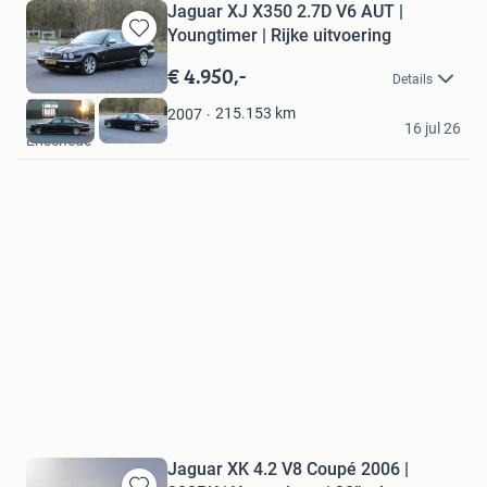
Jaguar XJ X350 2.7D V6 AUT |
Youngtimer | Rijke uitvoering
Bewaren
in
€ 4.950,-
Details
Mijn
Favorieten
215.153
km
2007
Ada
16 jul 26
Enschede
Jaguar XK 4.2 V8 Coupé 2006 |