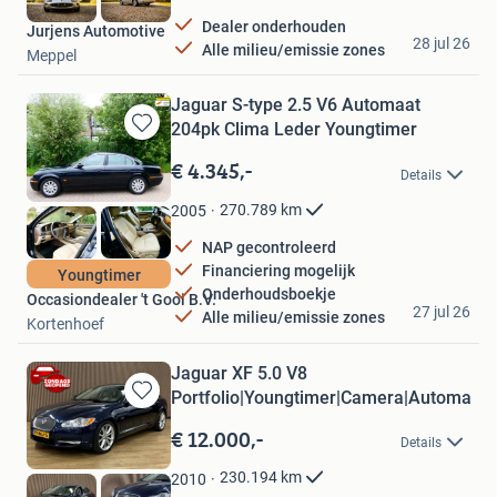
Dealer onderhouden
Jurjens Automotive
28 jul 26
Alle milieu/emissie zones
Meppel
Jaguar S-type 2.5 V6 Automaat
204pk Clima Leder Youngtimer
Bewaren
in
€ 4.345,-
Details
Mijn
Favorieten
270.789
km
2005
NAP gecontroleerd
Financiering mogelijk
Youngtimer
Onderhoudsboekje
Occasiondealer 't Gooi B.V.
27 jul 26
Alle milieu/emissie zones
Kortenhoef
Jaguar XF 5.0 V8
Portfolio|Youngtimer|Camera|Automaat|
Bewaren
in
€ 12.000,-
Details
Mijn
Favorieten
230.194
km
2010