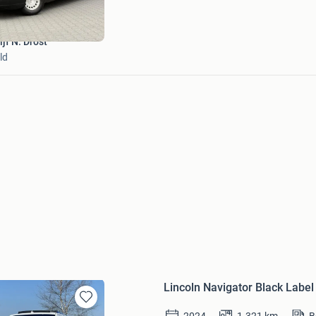
jf N. Drost
ld
Lincoln Navigator Black Label
Bewaren