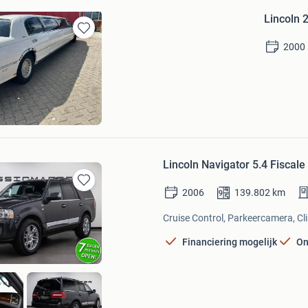
Lincoln 
Bewaren
2000
in
Mijn
Favorieten
n
Lincoln Navigator 5.4 Fiscale
2006
139.802
km
Bewaren
in
Cruise Control, Parkeercamera, Cli
Mijn
Favorieten
Financiering mogelijk
On