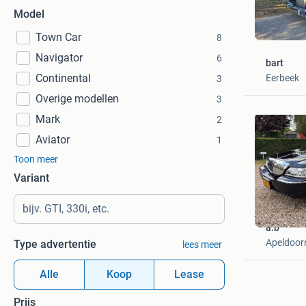
Model
Town Car
8
Navigator
6
bart
Continental
Eerbeek
3
Overige modellen
3
Mark
2
Aviator
1
Toon meer
Variant
a.b
Apeldoor
Type advertentie
lees meer
Alle
Koop
Lease
Prijs