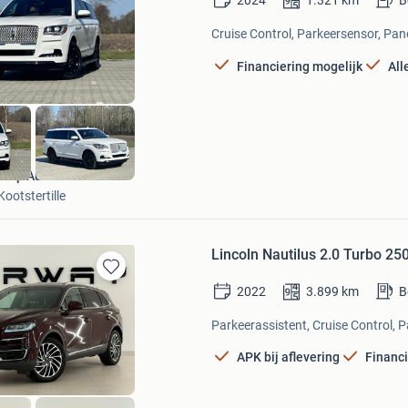
2024
1.321
km
B
in
Mijn
Cruise Control, Parkeersensor, Pa
Favorieten
Financiering mogelijk
All
Terp Auto's
Kootstertille
Lincoln Nautilus 2.0 Turbo 2
Bewaren
2022
3.899
km
B
in
Mijn
Parkeerassistent, Cruise Control, 
Favorieten
APK bij aflevering
Financi