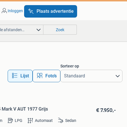
Inloggen
Plaats advertentie
lle afstanden…
Zoek
Sorteer op
Lijst
Foto’s
€ 7.950,-
.5 Mark V AUT 1977 Grijs
m
LPG
Automaat
Sedan