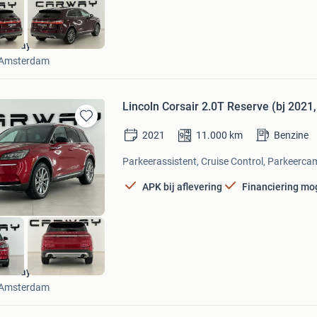
Carway Amsterdam
Amsterdam
Lincoln Corsair 2.0T Reserve (bj 2021
Bewaren
2021
11.000
km
Benzine
in
Mijn
Parkeerassistent, Cruise Control, Parkeercam
Favorieten
APK bij aflevering
Financiering mog
Carway Amsterdam
Amsterdam