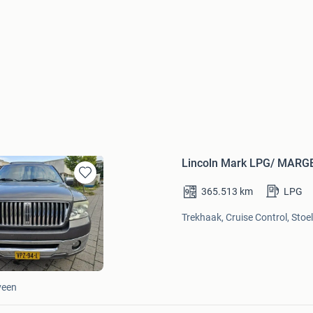
Lincoln Mark LPG/ MAR
Bewaren
365.513
km
LPG
in
Mijn
Trekhaak, Cruise Control, Stoe
Favorieten
veen