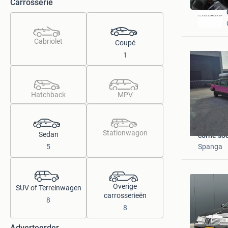
Carrosserie
Cabriolet
Coupé
1
Hatchback
MPV
Stationwagon
Sedan
corne so
Spanga
5
Overige
SUV of Terreinwagen
carrosserieën
8
8
Adverteerder