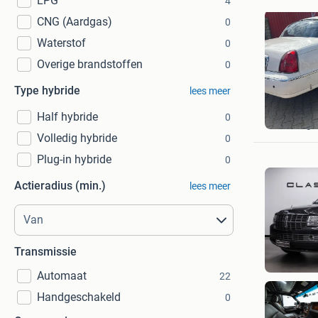
LPG
4
CNG (Aardgas)
0
Waterstof
0
Overige brandstoffen
0
Type hybride
lees meer
sterre
Half hybride
0
Groninge
Volledig hybride
0
Plug-in hybride
0
Actieradius (min.)
lees meer
Transmissie
Automaat
22
Handgeschakeld
0