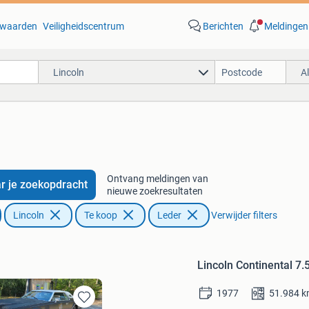
waarden
Veiligheidscentrum
Berichten
Meldingen
Lincoln
A
Ontvang meldingen van
r je zoekopdracht
nieuwe zoekresultaten
Lincoln
Te koop
Leder
Verwijder filters
Lincoln Continental 7
1977
51.984
k