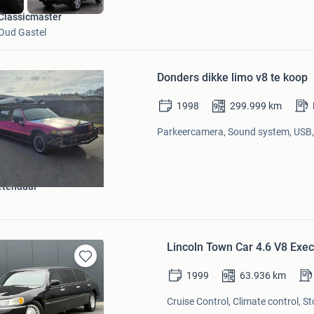
Classicmaster
Oud Gastel
Bewaren
in
Donders dikke limo v8 te koop
Mijn
Favorieten
1998
299.999
km
Parkeercamera, Sound system, USB, 
etendaal
Lincoln Town Car 4.6 V8 Exec
Bewaren
1999
63.936
km
in
Mijn
Cruise Control, Climate control, S
Favorieten