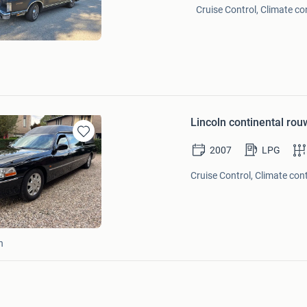
Bewaren
Cruise Control, Climate co
in
Mijn
Favorieten
Lincoln continental ro
Bewaren
2007
LPG
in
Mijn
Cruise Control, Climate cont
Favorieten
n