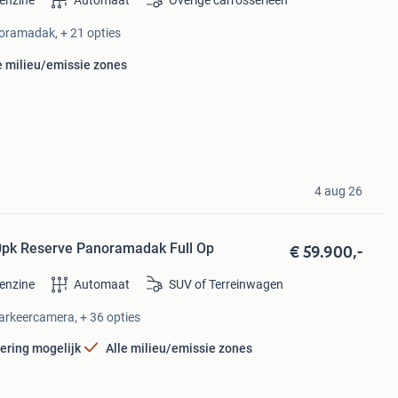
enzine
Automaat
Overige carrosserieën
noramadak, + 21 opties
e milieu/emissie zones
4 aug 26
€ 59.900,-
50pk Reserve Panoramadak Full Op
enzine
Automaat
SUV of Terreinwagen
Parkeercamera, + 36 opties
ering mogelijk
Alle milieu/emissie zones