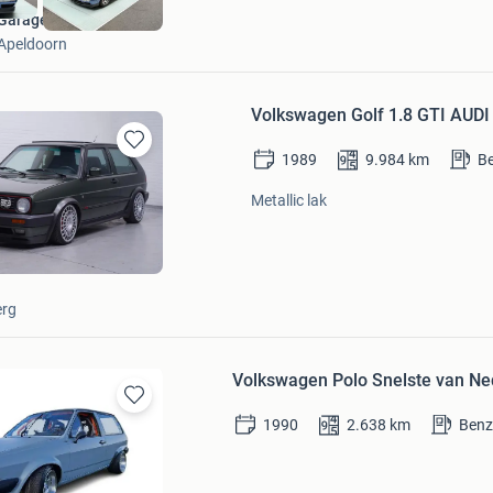
Garage Zuidbroek
Apeldoorn
Volkswagen Golf 1.8 GTI AUDI
1989
9.984
km
B
Bewaren
in
Metallic lak
Mijn
Favorieten
erg
Volkswagen Polo Snelste van Ne
Bewaren
1990
2.638
km
Benz
in
Mijn
Favorieten