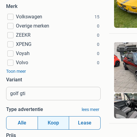
Merk
Volkswagen
15
erik
Overige merken
Dongen
0
ZEEKR
0
XPENG
0
Voyah
0
Volvo
0
Toon meer
Variant
Type advertentie
lees meer
Alle
Koop
Lease
Prijs