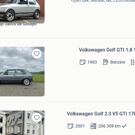
Open dak, Metallic lak, Lichtmetal
Favorieten
jf Jacco de Gooijer
Volkswagen Golf GTI 1.8 
Bewaren
1983
Benzine
in
Mijn
Favorieten
Volkswagen Golf 2.3 V5 GTI 1
Bewaren
2001
206.308
km
in
Mijn