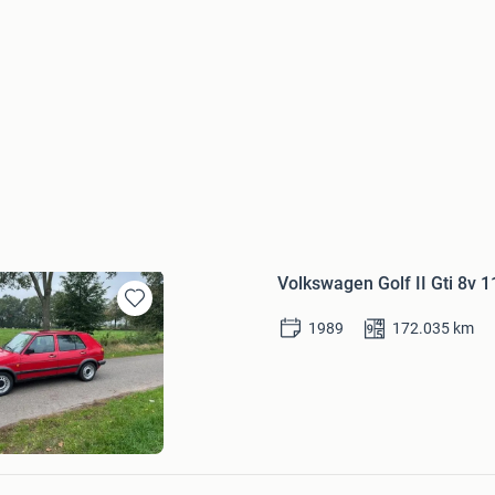
Volkswagen Golf II Gti 8v 
Bewaren
1989
172.035
km
in
Mijn
Favorieten
itink Auto's
Bewaren