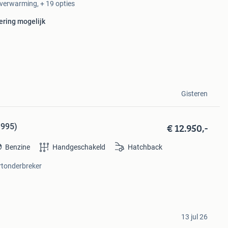
elverwarming, + 19 opties
ering mogelijk
Gisteren
€ 12.950,-
1995)
Benzine
Handgeschakeld
Hatchback
artonderbreker
13 jul 26