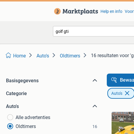
Help en info
Voor
16 resultaten
voor 'g
Home
Auto's
Oldtimers
Bewaa
Basisgegevens
Categorie
Auto's
Auto's
Alle advertenties
Oldtimers
16