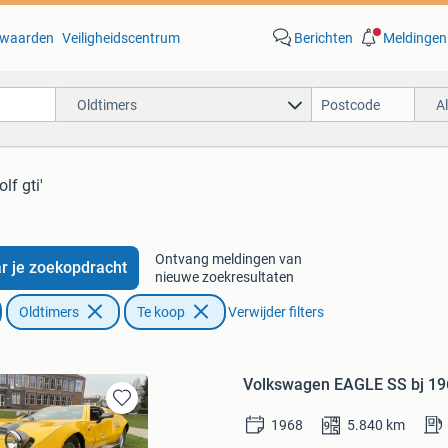
waarden
Veiligheidscentrum
Berichten
Meldingen
Oldtimers
A
olf gti'
Ontvang meldingen van
r je zoekopdracht
nieuwe zoekresultaten
Oldtimers
Te koop
Verwijder filters
Volkswagen EAGLE SS bj 1968
Bewaren
1968
5.840
km
in