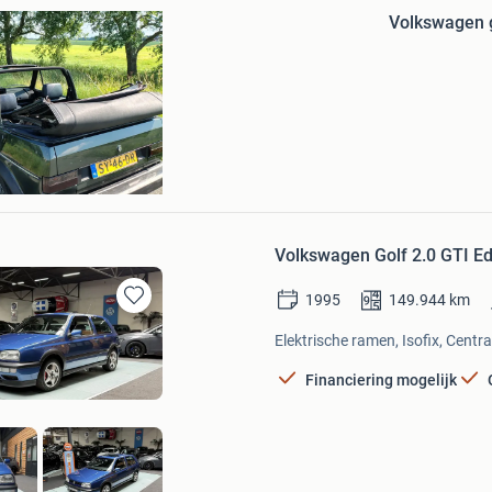
in
Volkswagen go
Mijn
Favorieten
jl
Volkswagen Golf 2.0 GTI Edit
1995
149.944
km
Bewaren
in
Elektrische ramen, Isofix, Centra
Mijn
Favorieten
Financiering mogelijk