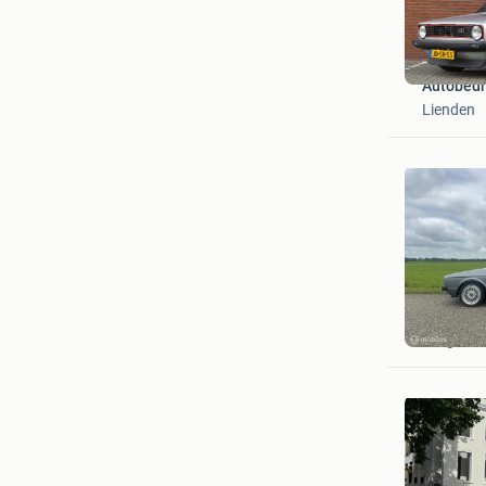
Autobedri
Lienden
Funky
Burgum