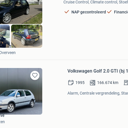
Cruise Control, Climate control, Sto
Favorieten
NAP gecontroleerd
Financi
De Automediair
Overveen
Volkswagen Golf 2.0 GTI (bj 
Bewaren
1995
166.674
km
in
Mijn
Alarm, Centrale vergrendeling, St
Favorieten
ive
zen