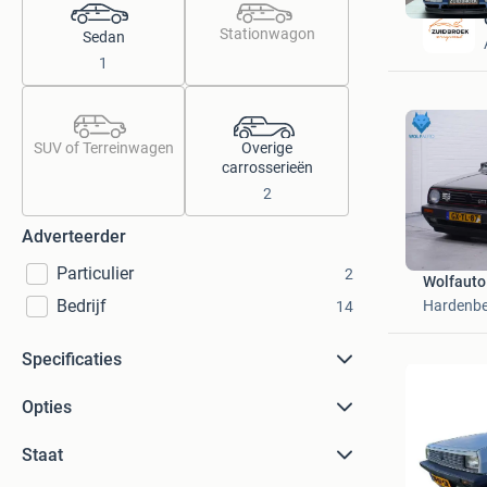
Stationwagon
Sedan
1
SUV of Terreinwagen
Overige
carrosserieën
2
Adverteerder
Particulier
2
Wolfauto
Bedrijf
Hardenb
14
Specificaties
Opties
Staat