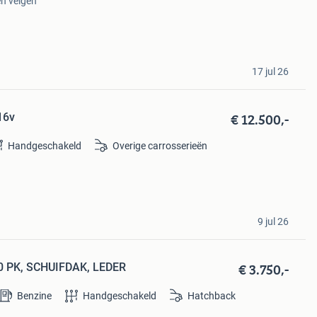
en velgen
17 jul 26
€ 12.500,-
16v
Handgeschakeld
Overige carrosserieën
9 jul 26
€ 3.750,-
70 PK, SCHUIFDAK, LEDER
Benzine
Handgeschakeld
Hatchback