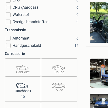
LPG
0
CNG (Aardgas)
0
Waterstof
0
Overige brandstoffen
0
Transmissie
n.z.
Automaat
0
Kommerzi
Handgeschakeld
14
Carrosserie
Cabriolet
Coupé
MPV
Hatchback
10