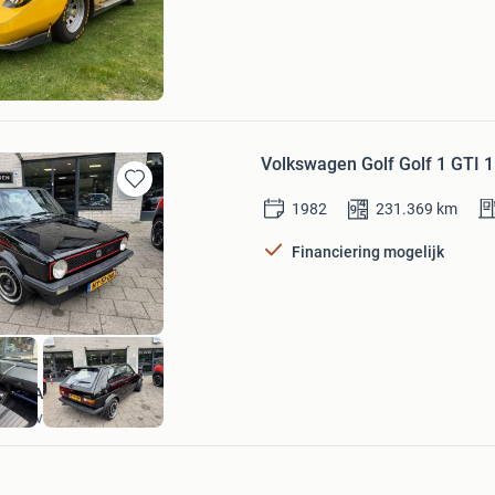
Mijn
Favorieten
Volkswagen Golf Golf 1 GTI 1.
Bewaren
1982
231.369
km
in
Mijn
Financiering mogelijk
Favorieten
KWB Automotive
's-Gravenhage