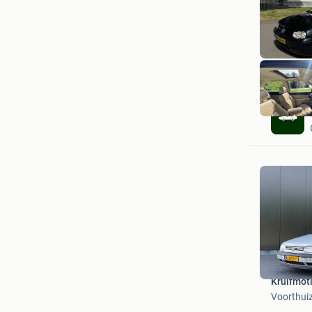
Kruifmot
Voorthui