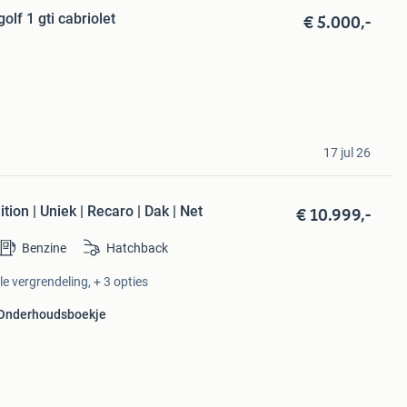
€ 5.000,-
lf 1 gti cabriolet
17 jul 26
€ 10.999,-
ion | Uniek | Recaro | Dak | Net
Benzine
Hatchback
le vergrendeling, + 3 opties
Onderhoudsboekje