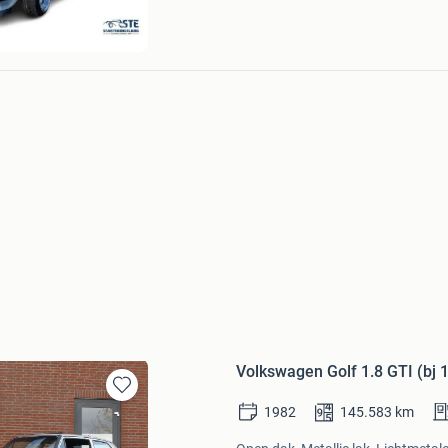
ding Elburg
Volkswagen Golf 1.8 GTI (bj 
Bewaren
1982
145.583
km
in
Mijn