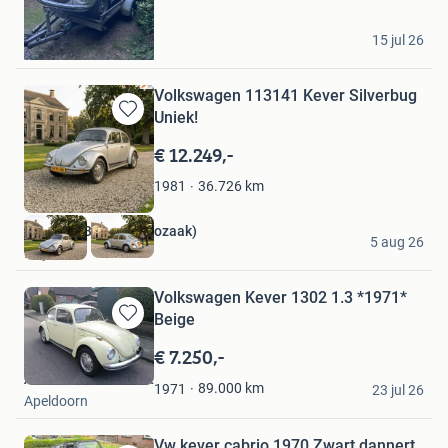
Favorieten
Marcel
15 jul 26
Haren Gn
Volkswagen 113141 Kever Silverbug
Uniek!
Bewaren
in
€ 12.249,-
Mijn
Favorieten
36.726
km
1981
Vehicula BV ( De Autozaak)
5 aug 26
Lelystad
Volkswagen Kever 1302 1.3 *1971*
Beige
Bewaren
in
€ 7.250,-
Mijn
Autohandel A. Roest
Favorieten
89.000
km
1971
23 jul 26
Apeldoorn
Vw kever cabrio 1970 Zwart dannert