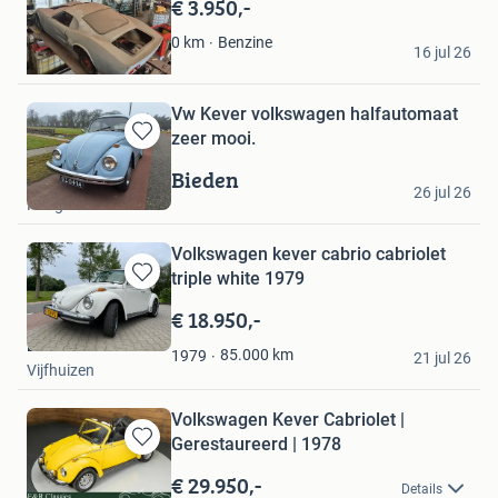
€ 3.950,-
Favorieten
John
Benzine
0
km
16 jul 26
Kampen
Vw Kever volkswagen halfautomaat
zeer mooi.
Bewaren
in
Bieden
Rob Visser
Mijn
26 jul 26
Hengelo
Favorieten
Volkswagen kever cabrio cabriolet
triple white 1979
Bewaren
in
€ 18.950,-
Mijn
De Koker BV
Favorieten
85.000
km
1979
21 jul 26
Vijfhuizen
Volkswagen Kever Cabriolet |
Gerestaureerd | 1978
Bewaren
in
€ 29.950,-
Details
Mijn