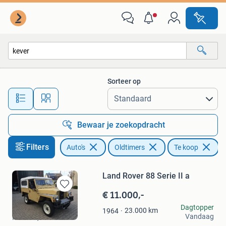
Oldtimers
Sorteer op
Alle afstanden…
Bewaar je zoekopdracht
Filters
Auto's
Oldtimers
Te koop
Ve
Land Rover 88 Serie II a
€ 11.000,-
Bewaren
in
Sam
Dagtopper
23.000
km
1964
Mijn
Vandaag
Nettetal, DE
Favorieten