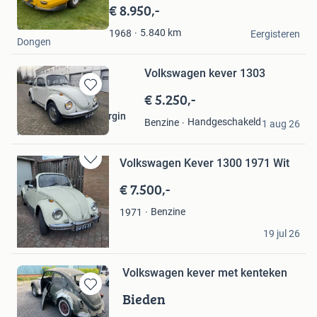
in
€ 8.950,-
Mijn
erik
Favorieten
5.840
km
1968
Eergisteren
Dongen
Volkswagen kever 1303
€ 5.250,-
Bewaren
in
SiTo Classic Car Sourgin
Handgeschakeld
Benzine
Mijn
1 aug 26
Haarlem
Favorieten
Volkswagen Kever 1300 1971 Wit
Bewaren
in
€ 7.500,-
Mijn
Favorieten
Benzine
1971
Jorn
19 jul 26
Stein
Volkswagen kever met kenteken
Bieden
Bewaren
in
JB