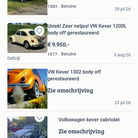
Ruben
Benzine
1983
29 jul 26
Deventer
Uniek! Zeer netjes! VW Kever 1200L
body off gerestaureerd
Bewaren
in
€ 9.950,-
Mijn
Robert
Favorieten
Benzine
1977
3 aug 26
Delfzijl
Bewaren
VW Kever 1302 body off
in
Mijn
gerestaureerd
Favorieten
Zie omschrijving
marjan
22 jul 26
Voorthuizen
Volkswagen kever cabriolet
Bewaren
in
Zie omschrijving
Mijn