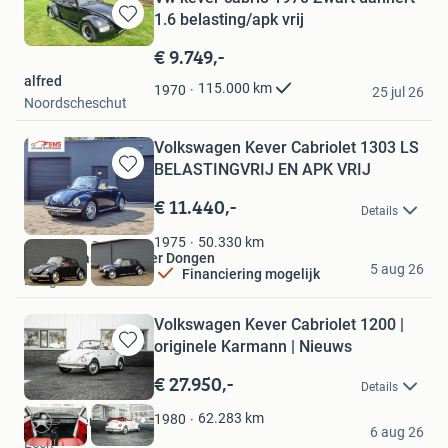
1.6 belasting/apk vrij
Bewaren
in
€ 9.749,-
Mijn
alfred
Favorieten
115.000
km
1970
25 jul 26
Noordscheschut
Volkswagen Kever Cabriolet 1303 LS
BELASTINGVRIJ EN APK VRIJ
Bewaren
in
€ 11.440,-
Details
Mijn
Favorieten
50.330
km
1975
Fens Occasion Center Dongen
5 aug 26
Financiering mogelijk
Dongen
Volkswagen Kever Cabriolet 1200 |
originele Karmann | Nieuws
Bewaren
in
€ 27.950,-
Details
Mijn
Favorieten
62.283
km
1980
Auto Egberts B.V.
6 aug 26
Leek