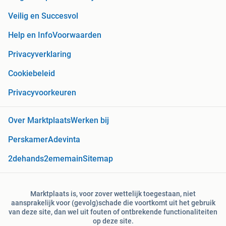
Veilig en Succesvol
Help en Info
Voorwaarden
Privacyverklaring
Cookiebeleid
Privacyvoorkeuren
Over Marktplaats
Werken bij
Perskamer
Adevinta
2dehands
2ememain
Sitemap
Marktplaats is, voor zover wettelijk toegestaan, niet
aansprakelijk voor (gevolg)schade die voortkomt uit het gebruik
van deze site, dan wel uit fouten of ontbrekende functionaliteiten
op deze site.