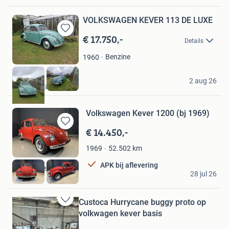
VOLKSWAGEN KEVER 113 DE LUXE
€ 17.750,-
Bewaren
Details
in
Mijn
Benzine
1960
Favorieten
Jos
2 aug 26
's-Gravenzande
Volkswagen Kever 1200 (bj 1969)
€ 14.450,-
Bewaren
in
52.502
km
1969
Mijn
Favorieten
APK bij aflevering
De Klassieker RVO
28 jul 26
Schijndel
Custoca Hurrycane buggy proto op
Bewaren
volkwagen kever basis
in
Mijn