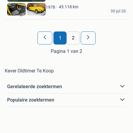
Favorieten
45.118
km
1978
E&R Classics
30 jul 26
Waalwijk
1
2
Pagina 1 van 2
Kever Oldtimer Te Koop
Gerelateerde zoektermen
Populaire zoektermen