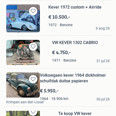
Kever 1972 custom + Airride
€ 10.500,-
Bewaren
in
Benzine
1972
LUD
Mijn
6 aug 26
Favorieten
Waalwijk
VW KEVER 1302 CABRIO
€ 4.750,-
Bewaren
in
Harold
Benzine
1971
Mijn
31 jul 26
Wesepe
Favorieten
Volkswgaen kever 1964 dickholmer
schuifdak duitse papieren
Bewaren
in
€ 5.950,-
Mijn
Sam
Favorieten
18.906
km
1964
30 jul 26
Krimpen aan den IJssel
Te koop VW kever