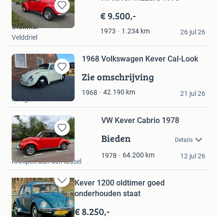
€ 9.500,-
Bewaren
in
Oldtimer
1.234
km
1973
Mijn
26 jul 26
Velddriel
Favorieten
1968 Volkswagen Kever Cal-Look
Zie omschrijving
Bewaren
in
racebuick54
42.190
km
1968
Mijn
21 jul 26
Hoogeveen
Favorieten
VW Kever Cabrio 1978
Bieden
Bewaren
Details
in
Van den Brand
Mijn
64.200
km
1978
12 jul 26
Krimpen aan den IJssel
Favorieten
Kever 1200 oldtimer goed
Bewaren
onderhouden staat
in
Mijn
€ 8.250,-
Favorieten