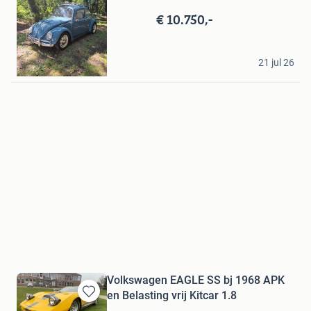
Bewaren
in
€ 10.750,-
Mijn
Favorieten
Aircooled
21 jul 26
Goirle
Volkswagen EAGLE SS bj 1968 APK
en Belasting vrij Kitcar 1.8
Bewaren