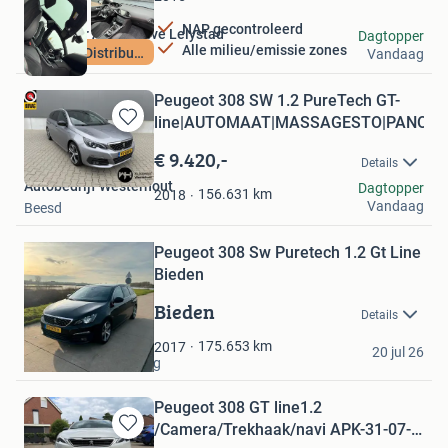
NAP gecontroleerd
Lan Dauer Automotive Lelystad
Dagtopper
Alle milieu/emissie zones
Nieuwe Distributie
Vandaag
Lelystad
Peugeot 308 SW 1.2 PureTech GT-
line|AUTOMAAT|MASSAGESTO|PANO
Bewaren
in
€ 9.420,-
Details
Mijn
Autobedrijf Westerhout
Dagtopper
Favorieten
156.631
km
2018
Bewaren
Vandaag
Beesd
in
Mijn
Peugeot 308 Sw Puretech 1.2 Gt Line
Favorieten
Bieden
Bieden
Details
Boer
175.653
km
2017
20 jul 26
Driebergen-Rijsenburg
Peugeot 308 GT line1.2
/Camera/Trekhaak/navi APK-31-07-
Bewaren