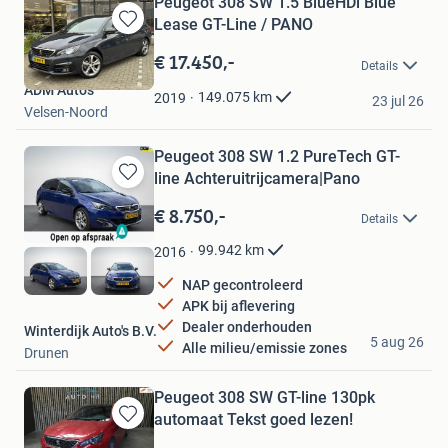
Peugeot 308 SW 1.5 BlueHDi Blue
Lease GT-Line / PANO
Bewaren
in
€ 17.450,-
Details
Mijn
ADM Auto's
Favorieten
149.075
km
2019
23 jul 26
Velsen-Noord
Peugeot 308 SW 1.2 PureTech GT-
line Achteruitrijcamera|Pano
Bewaren
in
€ 8.750,-
Details
Mijn
Favorieten
99.942
km
2016
NAP gecontroleerd
APK bij aflevering
Dealer onderhouden
Winterdijk Auto's B.V.
5 aug 26
Alle milieu/emissie zones
Drunen
Peugeot 308 SW GT-line 130pk
automaat Tekst goed lezen!
Bewaren