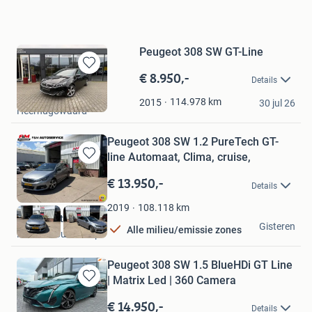
Peugeot 308 SW GT-Line
€ 8.950,-
Bewaren
Details
in
DVW Automotive
Mijn
114.978
km
2015
30 jul 26
Heerhugowaard
Favorieten
Peugeot 308 SW 1.2 PureTech GT-
line Automaat, Clima, cruise,
Bewaren
in
€ 13.950,-
Details
Mijn
Favorieten
108.118
km
2019
F en M Autoservice
Gisteren
Alle milieu/emissie zones
Hazerswoude-Dorp
Peugeot 308 SW 1.5 BlueHDi GT Line
| Matrix Led | 360 Camera
Bewaren
in
€ 14.950,-
Details