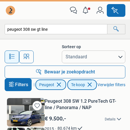
Peugeot
Sorteer op
Alle afstanden…
Bewaar je zoekopdracht
Filters
Auto's
Peugeot
Te koop
Verwijder filters
Peugeot 308 SW 1.2 PureTech GT-
line / Panorama / NAP
Bewaren
in
€ 9.500,-
Details
Mijn
Favorieten
80.674
km
2015