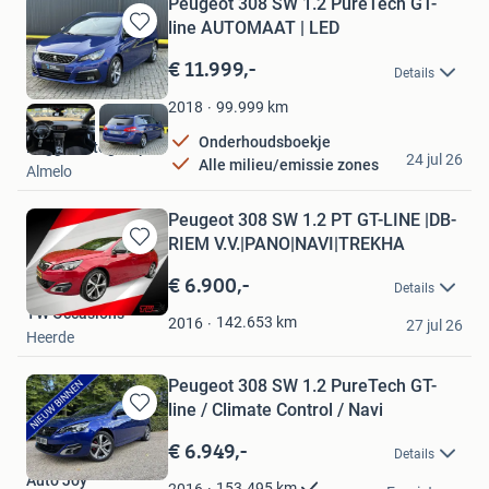
Peugeot 308 SW 1.2 PureTech GT-
line AUTOMAAT | LED
Bewaren
in
€ 11.999,-
Details
Mijn
Favorieten
99.999
km
2018
Onderhoudsboekje
Regge Autogroep
24 jul 26
Alle milieu/emissie zones
Almelo
Peugeot 308 SW 1.2 PT GT-LINE |DB-
RIEM V.V.|PANO|NAVI|TREKHA
Bewaren
in
€ 6.900,-
Details
Mijn
TW Occasions
Favorieten
142.653
km
2016
27 jul 26
Heerde
Peugeot 308 SW 1.2 PureTech GT-
line / Climate Control / Navi
Bewaren
in
€ 6.949,-
Details
Mijn
Auto Joy
Favorieten
153.495
km