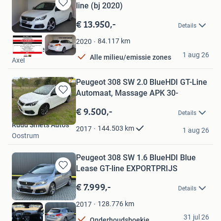
line (bj 2020)
Bewaren
in
€ 13.950,-
Details
Mijn
Favorieten
84.117
km
2020
Garage Vervaet
1 aug 26
Alle milieu/emissie zones
Axel
Peugeot 308 SW 2.0 BlueHDI GT-Line
Automaat, Massage APK 30-
Bewaren
in
€ 9.500,-
Details
Mijn
Ruud Smets Auto's
Favorieten
144.503
km
2017
1 aug 26
Oostrum
Peugeot 308 SW 1.6 BlueHDI Blue
Lease GT-line EXPORTPRIJS
Bewaren
in
€ 7.999,-
Details
Mijn
Favorieten
128.776
km
2017
Regge Autogroep
31 jul 26
Onderhoudsboekje