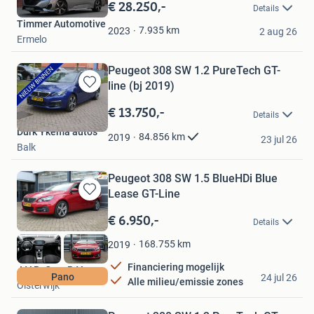
in
€ 28.250,-
Details
Mijn
Timmer Automotive
Favorieten
7.935
km
2023
2 aug 26
Ermelo
Peugeot 308 SW 1.2 PureTech GT-
line (bj 2019)
Bewaren
in
€ 13.750,-
Details
Mijn
Durk Ykema auto's
Favorieten
84.856
km
2019
23 jul 26
Balk
Peugeot 308 SW 1.5 BlueHDi Blue
Lease GT-Line
Bewaren
in
€ 6.950,-
Details
Mijn
Favorieten
168.755
km
2019
Financiering mogelijk
J.V.B. Cars B.V.
Pano
24 jul 26
Alle milieu/emissie zones
Oisterwijk