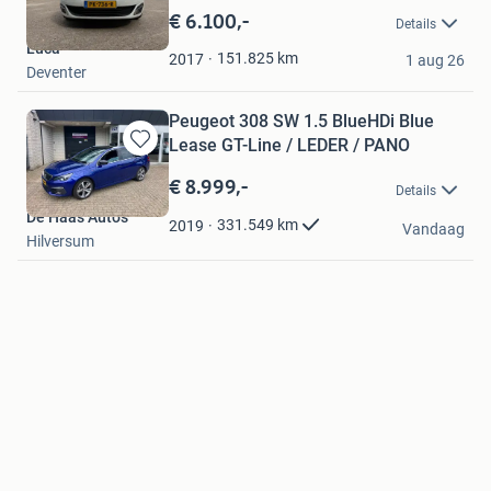
2027!
in
€ 6.100,-
Details
Mijn
Luca
Favorieten
151.825
km
2017
1 aug 26
Deventer
Peugeot 308 SW 1.5 BlueHDi Blue
Lease GT-Line / LEDER / PANO
Bewaren
in
€ 8.999,-
Details
Mijn
De Haas Auto's
Favorieten
331.549
km
2019
Vandaag
Hilversum