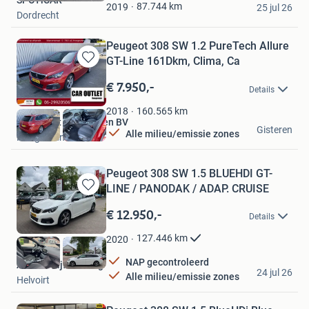
SPOTiCAR
Favorieten
87.744
km
2019
25 jul 26
Dordrecht
Peugeot 308 SW 1.2 PureTech Allure
GT-Line 161Dkm, Clima, Ca
Bewaren
in
€ 7.950,-
Details
Mijn
Favorieten
160.565
km
2018
Car Outlet Hoogeveen BV
Gisteren
Alle milieu/emissie zones
Hoogeveen
Peugeot 308 SW 1.5 BLUEHDI GT-
LINE / PANODAK / ADAP. CRUISE
Bewaren
in
€ 12.950,-
Details
Mijn
Favorieten
127.446
km
2020
NAP gecontroleerd
Autobedrijf de Jong
24 jul 26
Alle milieu/emissie zones
Helvoirt