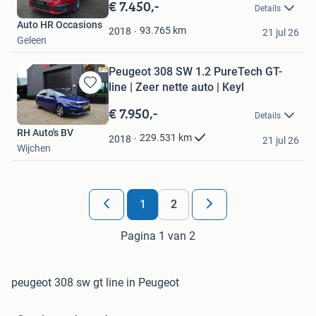
in
€ 7.450,-
Details
Mijn
Auto HR Occasions
Favorieten
93.765
km
2018
21 jul 26
Geleen
Peugeot 308 SW 1.2 PureTech GT-
line | Zeer nette auto | Keyl
Bewaren
in
€ 7.950,-
Details
Mijn
RH Auto's BV
Favorieten
229.531
km
2018
21 jul 26
Wijchen
1
2
Pagina 1 van 2
peugeot 308 sw gt line in Peugeot