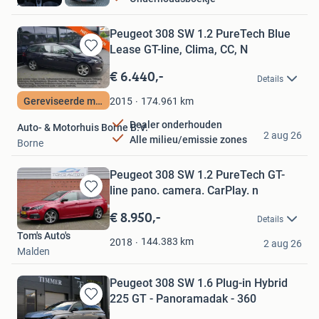
Almelo
Peugeot 308 SW 1.2 PureTech Blue
Lease GT-line, Clima, CC, N
Bewaren
in
€ 6.440,-
Details
Mijn
Favorieten
174.961
km
Gereviseerde motor
2015
Dealer onderhouden
Auto- & Motorhuis Borne B.V.
2 aug 26
Alle milieu/emissie zones
Borne
Peugeot 308 SW 1.2 PureTech GT-
line pano. camera. CarPlay. n
Bewaren
in
€ 8.950,-
Details
Mijn
Tom's Auto's
Favorieten
144.383
km
2018
2 aug 26
Malden
Peugeot 308 SW 1.6 Plug-in Hybrid
225 GT - Panoramadak - 360
Bewaren