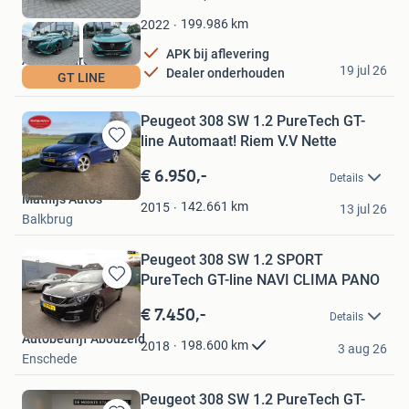
Mijn
Favorieten
199.986
km
2022
APK bij aflevering
Auto Q burg
19 jul 26
Dealer onderhouden
GT LINE
Drachten
Peugeot 308 SW 1.2 PureTech GT-
line Automaat! Riem V.V Nette
Bewaren
in
€ 6.950,-
Details
Mijn
Mathijs Auto’s
Favorieten
142.661
km
2015
13 jul 26
Balkbrug
Peugeot 308 SW 1.2 SPORT
PureTech GT-line NAVI CLIMA PANO
Bewaren
in
€ 7.450,-
Details
Mijn
Autobedrijf Abouzeid
Favorieten
198.600
km
2018
3 aug 26
Enschede
Peugeot 308 SW 1.2 PureTech GT-