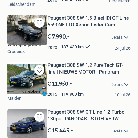
2016
Eergisteren
Leidschendam
Peugeot 308 SW 1.5 BlueHDi GT-Line
6590NETTO Xenon Leder Cam
Bewaren
in
€ 7.990,-
Details
Mijn
Van Rijswijk Auto
Favorieten
187.430
km
2020
24 jul 26
Cruquius
Peugeot 308 SW 1.2 PureTech GT-
line | NIEUWE MOTOR | Panoram
Bewaren
in
€ 11.950,-
Details
Mijn
Car Ebben
Favorieten
119.800
km
2015
10 jul 26
Malden
Peugeot 308 SW GT-Line 1.2 Turbo
130pk | PANODAK | STOELVERW
Bewaren
in
€ 15.445,-
Details
Mijn