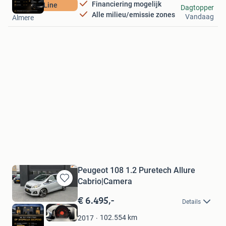
Financiering mogelijk
GT-Line
LDK automotive
Dagtopper
Alle milieu/emissie zones
Vandaag
Almere
Peugeot 108 1.2 Puretech Allure
Cabrio|Camera
Bewaren
in
€ 6.495,-
Details
Mijn
Favorieten
102.554
km
2017