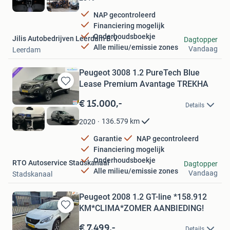
NAP gecontroleerd
Financiering mogelijk
Onderhoudsboekje
Jilis Autobedrijven Leerdam B.V.
Dagtopper
Alle milieu/emissie zones
Vandaag
Leerdam
Peugeot 3008 1.2 PureTech Blue
Lease Premium Avantage TREKHA
Bewaren
in
€ 15.000,-
Details
Mijn
Favorieten
136.579
km
2020
Garantie
NAP gecontroleerd
Financiering mogelijk
Onderhoudsboekje
RTO Autoservice Stadskanaal
Dagtopper
Alle milieu/emissie zones
Vandaag
Stadskanaal
Peugeot 2008 1.2 GT-line *158.912
KM*CLIMA*ZOMER AANBIEDING!
Bewaren
in
€ 7.499,-
Details