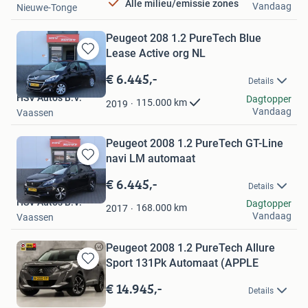
Alle milieu/emissie zones
Vandaag
Nieuwe-Tonge
Peugeot 208 1.2 PureTech Blue
Lease Active org NL
Bewaren
in
€ 6.445,-
Details
Mijn
HSV Auto's B.V.
Favorieten
Dagtopper
115.000
km
2019
Vandaag
Vaassen
Peugeot 2008 1.2 PureTech GT-Line
navi LM automaat
Bewaren
in
€ 6.445,-
Details
Mijn
HSV Auto's B.V.
Dagtopper
Favorieten
168.000
km
2017
Vandaag
Vaassen
Peugeot 2008 1.2 PureTech Allure
Sport 131Pk Automaat (APPLE
Bewaren
in
€ 14.945,-
Details
Mijn