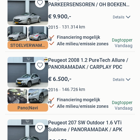
PARKEERSENSOREN / OH BOEKEN
Bewaren
AANWEZIG
in
€ 9.900,-
Details
Mijn
Favorieten
131.314
km
2015
Financiering mogelijk
Lan Dauer Automotive
Dagtopper
Alle milieu/emissie zones
STOELVERWAMING
Vandaag
Zeewolde
Peugeot 2008 1.2 PureTech Allure /
PANORAMADAK / CARPLAY PDC
Bewaren
in
€ 6.500,-
Details
Mijn
Favorieten
146.726
km
2016
Financiering mogelijk
Lan Dauer Automotive
Dagtopper
Alle milieu/emissie zones
Pano|Navi
Vandaag
Zeewolde
Peugeot 207 SW Outdoor 1.6 VTi
Sublime / PANORAMADAK / APK
Bewaren
in