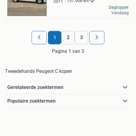
157.906
km
2011
kim
Dagtopper
Vandaag
Weert
1
2
3
Pagina 1 van 3
Tweedehands Peugeot C kopen
Gerelateerde zoektermen
Populaire zoektermen