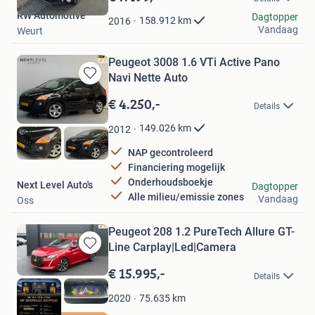
Mijn
RW Automotive
Favorieten
Dagtopper
158.912
km
2016
Vandaag
Weurt
Peugeot 3008 1.6 VTi Active Pano
Navi Nette Auto
Bewaren
in
€ 4.250,-
Details
Mijn
Favorieten
149.026
km
2012
NAP gecontroleerd
Financiering mogelijk
Onderhoudsboekje
Next Level Auto's
Dagtopper
Alle milieu/emissie zones
Vandaag
Oss
Peugeot 208 1.2 PureTech Allure GT-
Line Carplay|Led|Camera
Bewaren
in
€ 15.995,-
Details
Mijn
Favorieten
75.635
km
2020