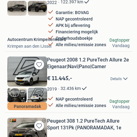
Favorieten
122.397
km
2022
Garantie: BOVAG
NAP gecontroleerd
APK bij aflevering
Financiering mogelijk
Onderhoudsboekje
Autocentrum Krimpenerwaard
Dagtopper
Alle milieu/emissie zones
Vandaag
Krimpen aan den IJssel
Peugeot 2008 1.2 PureTech Allure 2e
Eigenaar|Navi|Pano|Camer
Bewaren
in
€ 11.445,-
Details
Mijn
Favorieten
32.436
km
2019
NAP gecontroleerd
Autobaan B.V.
Dagtopper
Alle milieu/emissie zones
Panoramadak
Vandaag
Lelystad
Peugeot 308 1.2 PureTech Allure
Sport 131Pk (PANORAMADAK, 1e
Bewaren