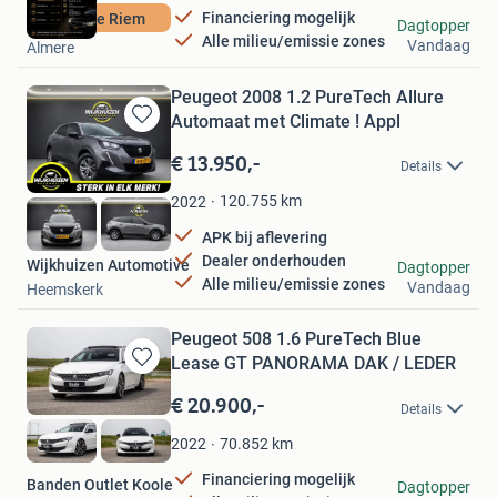
Financiering mogelijk
Nieuwe Riem
LDK automotive
Dagtopper
Alle milieu/emissie zones
Vandaag
Almere
Peugeot 2008 1.2 PureTech Allure
Automaat met Climate ! Appl
Bewaren
in
€ 13.950,-
Details
Mijn
Favorieten
120.755
km
2022
APK bij aflevering
Dealer onderhouden
Wijkhuizen Automotive
Dagtopper
Alle milieu/emissie zones
Vandaag
Heemskerk
Peugeot 508 1.6 PureTech Blue
Lease GT PANORAMA DAK / LEDER
Bewaren
in
€ 20.900,-
Details
Mijn
Favorieten
70.852
km
2022
Financiering mogelijk
Banden Outlet Koole
Dagtopper