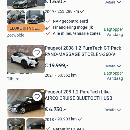
€ 1.650,-
Details
Mijn
Favorieten
253.288
km
2009
NAP gecontroleerd
Financiering mogelijk
LEUKE UITVOERING
Lan Dauer Automotive
Dagtopper
Alle milieu/emissie zones
Vandaag
Zeewolde
Peugeot 2008 1.2 PureTech GT Pack
PANO-MASSAGE STOELEN-360-V
Bewaren
in
€ 19.999,-
Details
Mijn
Kolen Motors
Dagtopper
Favorieten
60.562
km
2021
Vandaag
Tilburg
Peugeot 208 1.2 PureTech Like
AIRCO CRUISE BLUETOOTH USB
Bewaren
in
€ 6.750,-
Details
Mijn
Favorieten
90.903
km
2018
Garantie: BOVAG