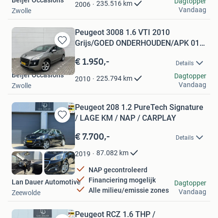
Beijer Occasions
Favorieten
Dagtopper
235.516
km
2006
Vandaag
Zwolle
Peugeot 3008 1.6 VTI 2010
Grijs/GOED ONDERHOUDEN/APK 01-
Bewaren
2027
in
€ 1.950,-
Details
Mijn
Beijer Occasions
Favorieten
Dagtopper
225.794
km
2010
Vandaag
Zwolle
Peugeot 208 1.2 PureTech Signature
/ LAGE KM / NAP / CARPLAY
Bewaren
in
€ 7.700,-
Details
Mijn
Favorieten
87.082
km
2019
NAP gecontroleerd
Financiering mogelijk
Lan Dauer Automotive
Dagtopper
Alle milieu/emissie zones
Vandaag
Zeewolde
Peugeot RCZ 1.6 THP /