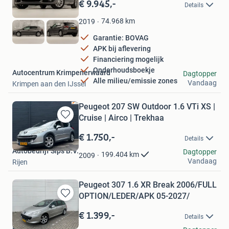
in
€ 9.945,-
Details
Mijn
Favorieten
74.968
km
2019
Garantie: BOVAG
APK bij aflevering
Financiering mogelijk
Onderhoudsboekje
Autocentrum Krimpenerwaard
Dagtopper
Alle milieu/emissie zones
Vandaag
Krimpen aan den IJssel
Peugeot 207 SW Outdoor 1.6 VTi XS |
Cruise | Airco | Trekhaa
Bewaren
in
€ 1.750,-
Details
Mijn
Autobedrijf Sips B.V.
Favorieten
Dagtopper
199.404
km
2009
Vandaag
Rijen
Peugeot 307 1.6 XR Break 2006/FULL
OPTION/LEDER/APK 05-2027/
Bewaren
in
€ 1.399,-
Details
Mijn