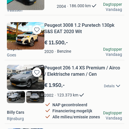
in
HSV Auto's B.V.
Dagtopper
Mijn
186.000
km
2004
Vandaag
Vaassen
Favorieten
Peugeot 3008 1.2 Puretech 130pk
S&S EAT 2020 Wit
Bewaren
in
€ 11.500,-
Mijn
Stephan
Dagtopper
Favorieten
Benzine
2020
Vandaag
Goes
Peugeot 206 1.4 XS Premium / Airco
/ Elektrische ramen / Cen
Bewaren
in
€ 1.950,-
Details
Mijn
Favorieten
123.373
km
2002
NAP gecontroleerd
Financiering mogelijk
Billy Cars
Dagtopper
Alle milieu/emissie zones
Vandaag
Rijnsburg