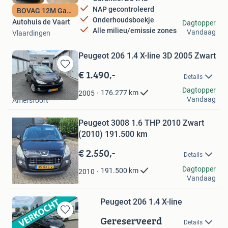
NAP gecontroleerd
BOVAG 12M Garantie
Onderhoudsboekje
Autohuis de Vaart
Dagtopper
Alle milieu/emissie zones
Vandaag
Vlaardingen
Peugeot 206 1.4 X-line 3D 2005 Zwart
€ 1.490,-
Bewaren
Details
in
TRK Auto's
Dagtopper
Mijn
176.277
km
2005
Vandaag
Amersfoort
Bewaren
Favorieten
in
Mijn
Peugeot 3008 1.6 THP 2010 Zwart
Favorieten
(2010) 191.500 km
€ 2.550,-
Details
Ray DiBis
Dagtopper
191.500
km
2010
Vandaag
Lelystad
Peugeot 206 1.4 X-line
Gereserveerd
Bewaren
Details