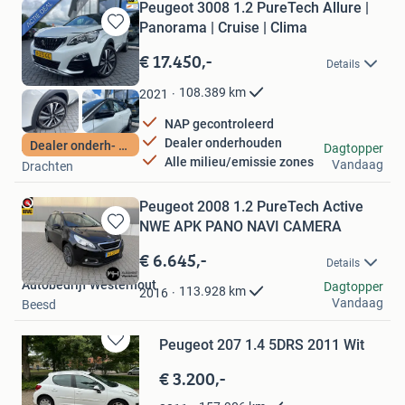
Peugeot 3008 1.2 PureTech Allure |
Panorama | Cruise | Clima
Bewaren
in
€ 17.450,-
Details
Mijn
Favorieten
108.389
km
2021
NAP gecontroleerd
Dealer onderhouden
Dealer onderh- NAP
Auto Q burg
Dagtopper
Alle milieu/emissie zones
Vandaag
Drachten
Peugeot 2008 1.2 PureTech Active
NWE APK PANO NAVI CAMERA
Bewaren
in
€ 6.645,-
Details
Mijn
Autobedrijf Westerhout
Favorieten
Dagtopper
113.928
km
2016
Vandaag
Beesd
Peugeot 207 1.4 5DRS 2011 Wit
Bewaren
in
€ 3.200,-
Mijn
Favorieten