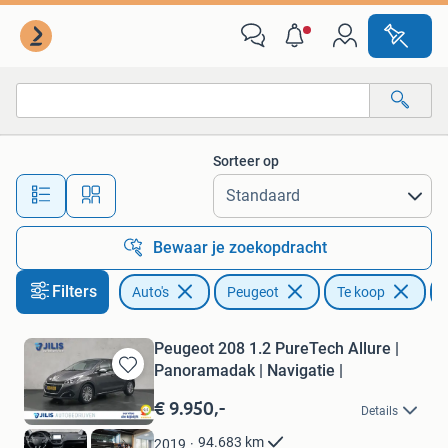
Peugeot
Sorteer op
Alle afstanden…
Bewaar je zoekopdracht
Filters
Auto's
Peugeot
Te koop
Peugeot 208 1.2 PureTech Allure |
Panoramadak | Navigatie |
Bewaren
in
€ 9.950,-
Details
Mijn
Favorieten
94.683
km
2019