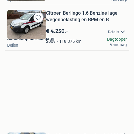
Favorieten
Citroen Berlingo 1.6 Benzine lage
wegenbelasting en BPM en B
Bewaren
in
€ 4.250,-
Details
Mijn
Autobedrijf de zuidmaten
Dagtopper
Favorieten
118.375
km
2009
Vandaag
Beilen