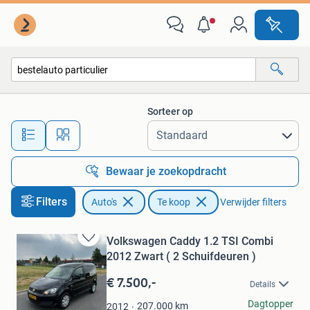
Auto's
Sorteer op
Alle afstanden…
Bewaar je zoekopdracht
Filters
Auto's
Te koop
Verwijder filters
Volkswagen Caddy 1.2 TSI Combi
Bewaren
2012 Zwart ( 2 Schuifdeuren )
in
Mijn
€ 7.500,-
Details
Favorieten
Particulier
Dagtopper
207.000
km
2012