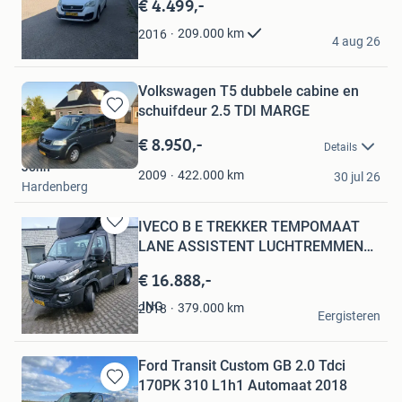
€ 4.499,-
Favorieten
Double Friss
209.000
km
2016
4 aug 26
Almere
Volkswagen T5 dubbele cabine en
schuifdeur 2.5 TDI MARGE
Bewaren
in
€ 8.950,-
Details
Mijn
John
Favorieten
422.000
km
2009
30 jul 26
Hardenberg
IVECO B E TREKKER TEMPOMAAT
Bewaren
LANE ASSISTENT LUCHTREMMEN
in
AIRCO
Mijn
€ 16.888,-
Favorieten
EPG AUTOBEMIDDELING
379.000
km
2018
Eergisteren
Oldenzaal
Ford Transit Custom GB 2.0 Tdci
170PK 310 L1h1 Automaat 2018
Bewaren