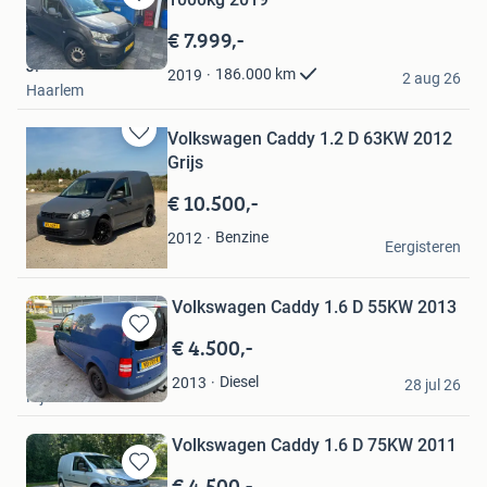
Bewaren
in
€ 7.999,-
Mijn
J.
Favorieten
186.000
km
2019
2 aug 26
Haarlem
Volkswagen Caddy 1.2 D 63KW 2012
Bewaren
Grijs
in
Mijn
€ 10.500,-
Favorieten
thomas
Benzine
2012
Eergisteren
Den Hoorn
Volkswagen Caddy 1.6 D 55KW 2013
€ 4.500,-
Bewaren
in
van Dijk
Diesel
2013
Mijn
28 jul 26
Nijkerk
Favorieten
Volkswagen Caddy 1.6 D 75KW 2011
€ 4.500,-
Bewaren