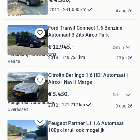
in
Kamstra
241.000
km
2011
Mijn
4 aug 26
Ureterp
Favorieten
Ford Transit Connect 1.6 Benzine
Automaat 3 Zits Airco Park
Bewaren
in
€ 12.945,-
Details
Mijn
Autobedrijf van der vorst
Favorieten
148.721
km
2014
23 jul 26
Raalte
Citroën Berlingo 1.6 HDI Automaat |
Airco | Navi | Marge |
Bewaren
in
€ 5.450,-
Details
Mijn
Hoogstraat Automotive
Favorieten
121.717
km
2012
3 aug 26
Overasselt
Peugeot Partner L1 1.6 Automaat
Bewaren
100pk Inruil ook mogelijk
in
Mijn