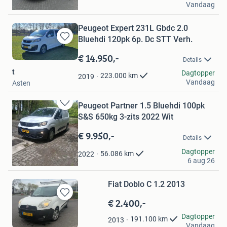
Vandaag
Barendrecht
Peugeot Expert 231L Gbdc 2.0
Bluehdi 120pk 6p. Dc STT Verh.
Bewaren
in
€ 14.950,-
Details
Mijn
t
Favorieten
Dagtopper
223.000
km
2019
Vandaag
Asten
Peugeot Partner 1.5 Bluehdi 100pk
Bewaren
S&S 650kg 3-zits 2022 Wit
in
Mijn
€ 9.950,-
Details
Favorieten
JAFE AUTOSPORT
Dagtopper
56.086
km
2022
6 aug 26
Siddeburen
Fiat Doblo C 1.2 2013
€ 2.400,-
Bewaren
in
Jovana Trajkovic
Dagtopper
191.100
km
2013
Mijn
Vandaag
Apeldoorn