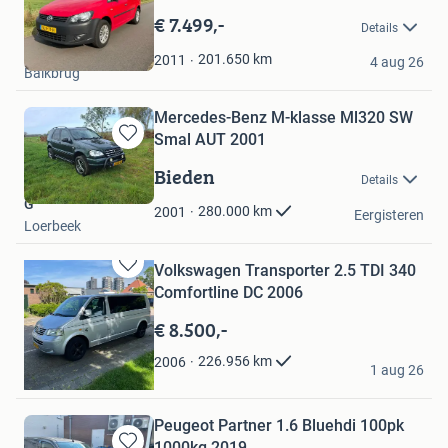
in
€ 7.499,-
Details
Mijn
Rutger
Favorieten
201.650
km
2011
4 aug 26
Balkbrug
Mercedes-Benz M-klasse Ml320 SW
Smal AUT 2001
Bewaren
in
Bieden
Details
Mijn
G
Favorieten
280.000
km
2001
Eergisteren
Loerbeek
Volkswagen Transporter 2.5 TDI 340
Bewaren
Comfortline DC 2006
in
Mijn
€ 8.500,-
Favorieten
Joop
226.956
km
2006
1 aug 26
Ridderkerk
Peugeot Partner 1.6 Bluehdi 100pk
1000kg 2019