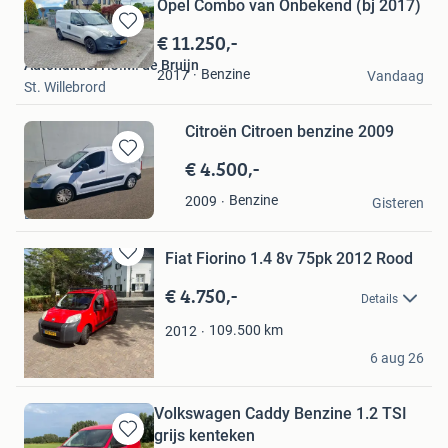
Opel Combo van Onbekend (bj 2017)
€ 11.250,-
Bewaren
in
Autohandel F.J.M. de Bruijn
Benzine
2017
Mijn
Vandaag
St. Willebrord
Favorieten
Citroën Citroen benzine 2009
€ 4.500,-
Bewaren
in
Peter
Benzine
2009
Mijn
Gisteren
Echt
Favorieten
Fiat Fiorino 1.4 8v 75pk 2012 Rood
Bewaren
in
€ 4.750,-
Details
Mijn
Favorieten
109.500
km
2012
Rick van Moll
6 aug 26
Soerendonk
Volkswagen Caddy Benzine 1.2 TSI
grijs kenteken
Bewaren