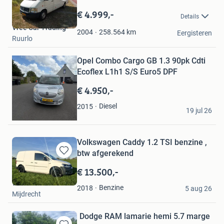
Bewaren
STUURBEK
in
€ 4.999,-
Details
Mijn
Vree Car Trading
Favorieten
258.564
km
2004
Eergisteren
Ruurlo
Bewaren
Opel Combo Cargo GB 1.3 90pk Cdti
in
Mijn
Ecoflex L1h1 S/S Euro5 DPF
Favorieten
€ 4.950,-
Bak
Diesel
2015
19 jul 26
Brielle
Volkswagen Caddy 1.2 TSI benzine ,
btw afgerekend
Bewaren
in
€ 13.500,-
Mijn
vlinder
Favorieten
Benzine
2018
5 aug 26
Mijdrecht
Dodge RAM lamarie hemi 5.7 marge