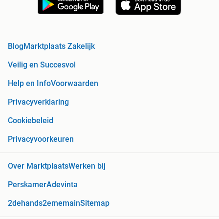
Blog
Marktplaats Zakelijk
Veilig en Succesvol
Help en Info
Voorwaarden
Privacyverklaring
Cookiebeleid
Privacyvoorkeuren
Over Marktplaats
Werken bij
Perskamer
Adevinta
2dehands
2ememain
Sitemap