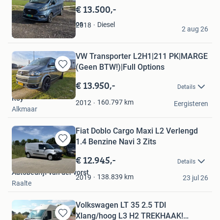
in
€ 13.500,-
Mijn
Favorieten
Mauricio Castro Carlos
Diesel
2018
2 aug 26
Amsterdam
VW Transporter L2H1|211 PK|MARGE
(Geen BTW!)|Full Options
Bewaren
in
€ 13.950,-
Details
Mijn
Roy
Favorieten
160.797
km
2012
Eergisteren
Alkmaar
Fiat Doblo Cargo Maxi L2 Verlengd
1.4 Benzine Navi 3 Zits
Bewaren
in
€ 12.945,-
Details
Mijn
Autobedrijf van der vorst
Favorieten
138.839
km
2019
23 jul 26
Raalte
Volkswagen LT 35 2.5 TDI
Xlang/hoog L3 H2 TREKHAAK!