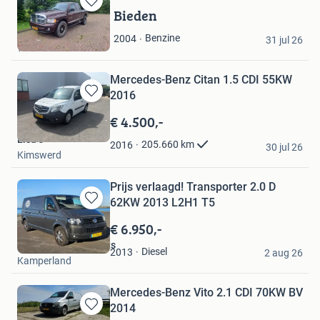
Bieden
Bewaren
in
sj
Benzine
2004
Mijn
31 jul 26
Winsum
Favorieten
Mercedes-Benz Citan 1.5 CDI 55KW
2016
Bewaren
in
€ 4.500,-
Mijn
Lisa J
Favorieten
205.660
km
2016
30 jul 26
Kimswerd
Prijs verlaagd! Transporter 2.0 D
62KW 2013 L2H1 T5
Bewaren
in
€ 6.950,-
Mijn
Mevrouw Marktplaats
Favorieten
Diesel
2013
2 aug 26
Kamperland
Mercedes-Benz Vito 2.1 CDI 70KW BV
2014
Bewaren