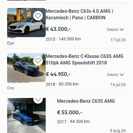
Mercedes-Benz C63s 4.0 AMG |
Keramisch | Pano | CARBON
Bewaren
in
€ 43.500,-
Details
Mijn
Rajo
Favorieten
143.500
km
2015
17 jul 26
Epe
Mercedes-Benz C-Klasse C63S AMG
510pk AMG Speedshift 2018
Bewaren
in
€ 44.950,-
Details
Mijn
Onderdelen
Favorieten
80.356
km
2018
16 jul 26
Oss
Mercedes-Benz C63S AMG
Bewaren
in
€ 55.000,-
Mijn
Favorieten
94.500
km
2017
Irfan Ahmadzai
3 aug 26