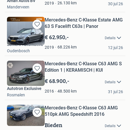
Aman Auto's BV
Favorieten
26.130
km
2019
30 jul 26
Manderveen
Mercedes-Benz C-Klasse Estate AMG
63 S Facelift C63s | Panor
Bewaren
in
€ 62.950,-
Details
Mijn
Somers Automotive
Favorieten
68.226
km
2019
12 jul 26
Oudenbosch
Mercedes-Benz C-Klasse C63 AMG S
Edition 1 | KERAMISCH | KUI
Bewaren
in
€ 68.900,-
Details
Mijn
Autotron Exclusive
Favorieten
48.500
km
2016
31 jul 26
Rosmalen
Mercedes-Benz C-Klasse C63 AMG
510pk AMG Speedshift 2016
Bewaren
in
Bieden
Details
Mijn