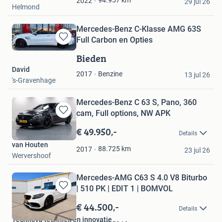
94.957
km
2022
29 jul 26
Helmond
Mercedes-Benz C-Klasse AMG 63S
Full Carbon en Opties
Bewaren
in
Bieden
Mijn
David
Favorieten
Benzine
2017
13 jul 26
's-Gravenhage
Mercedes-Benz C 63 S, Pano, 360
cam, Full options, NW APK
Bewaren
in
€ 49.950,-
Details
Mijn
van Houten
Favorieten
88.725
km
2017
23 jul 26
Wervershoof
Mercedes-AMG C63 S 4.0 V8 Biturbo
| 510 PK | EDIT 1 | BOMVOL
Bewaren
in
€ 44.500,-
Details
Mijn
Technova techniek en innovatie
Favorieten