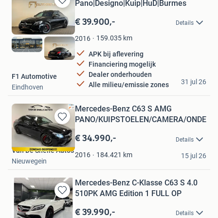
Pano|Designo|Kuip|HuD|Burmes
Bewaren
in
€ 39.900,-
Details
Mijn
Favorieten
159.035
km
2016
APK bij aflevering
Financiering mogelijk
Dealer onderhouden
F1 Automotive
31 jul 26
Alle milieu/emissie zones
Eindhoven
Mercedes-Benz C63 S AMG
PANO/KUIPSTOELEN/CAMERA/ONDERH
Bewaren
in
€ 34.990,-
Details
Mijn
Van De Snelle Auto’s
Favorieten
184.421
km
2016
15 jul 26
Nieuwegein
Mercedes-Benz C-Klasse C63 S 4.0
510PK AMG Edition 1 FULL OP
Bewaren
in
€ 39.990,-
Details
Mijn