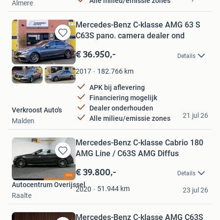
Alle milieu/emissie zones
Almere
Mercedes-Benz C-klasse AMG 63 S
C63S pano. camera dealer ond
Bewaren
in
€ 36.950,-
Details
Mijn
Favorieten
182.766
km
2017
APK bij aflevering
Financiering mogelijk
Dealer onderhouden
Verkroost Auto's
21 jul 26
Alle milieu/emissie zones
Malden
Mercedes-Benz C-klasse Cabrio 180
AMG Line / C63S AMG Diffus
Bewaren
in
€ 39.800,-
Details
Mijn
Autocentrum Overijssel
Favorieten
51.944
km
2020
23 jul 26
Raalte
Mercedes-Benz C-klasse AMG C63S