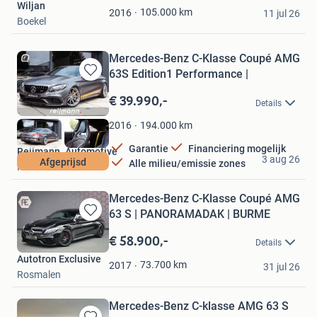
Wiljan
Favorieten
105.000
km
2016
11 jul 26
Boekel
Mercedes-Benz C-Klasse Coupé AMG
63S Edition1 Performance |
Bewaren
in
€ 39.990,-
Details
Mijn
Favorieten
194.000
km
2016
Garantie
Financiering mogelijk
Reijmann. Automotive
3 aug 26
Afgeprijsd
Alle milieu/emissie zones
Nibbixwoud
Mercedes-Benz C-Klasse Coupé AMG
63 S | PANORAMADAK | BURME
Bewaren
in
€ 58.900,-
Details
Mijn
Autotron Exclusive
Favorieten
73.700
km
2017
31 jul 26
Rosmalen
Mercedes-Benz C-klasse AMG 63 S