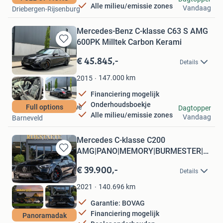
Alle milieu/emissie zones
Vandaag
Driebergen-Rijsenburg
Mercedes-Benz C-klasse C63 S AMG
600PK Milltek Carbon Kerami
Bewaren
in
€ 45.845,-
Details
Mijn
Favorieten
147.000
km
2015
Financiering mogelijk
Onderhoudsboekje
Autobedrijf de Veluwe
Full options
Dagtopper
Alle milieu/emissie zones
Vandaag
Barneveld
Mercedes C-klasse C200
AMG|PANO|MEMORY|BURMESTER|C63S
Bewaren
PAKKET
in
€ 39.900,-
Details
Mijn
Favorieten
140.696
km
2021
Garantie: BOVAG
Financiering mogelijk
Panoramadak