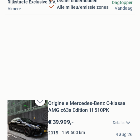
Dealer onderhouden
Rijkstaete Exclusive B.V.
Dagtopper
Alle milieu/emissie zones
Vandaag
Almere
Originele Mercedes-Benz C-klasse
Bewaren
AMG c63s Edition 1! 510PK
in
Mijn
€ 39.999,-
Details
Favorieten
Erwin
159.500
km
2015
4 aug 26
Rotterdam