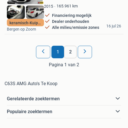
Favorieten
165.961
km
2015
Financiering mogelijk
Dealer onderhouden
Omaan Automotive
keramisch-Kuipstoe
16 jul 26
Alle milieu/emissie zones
Bergen op Zoom
1
2
Pagina 1 van 2
C63S AMG Auto's Te Koop
Gerelateerde zoektermen
Populaire zoektermen