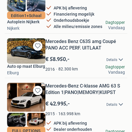
APK bij aflevering
Financiering mogelijk
Edition1+Schaal
Onderhoudsboekje
Autoplein Nijkerk
Dagtopper
Alle milieu/emissie zones
Vandaag
Nijkerk
Mercedes Benz C63S amg Coupé
PANO ACC PERF. UITLAAT
Bewaren
in
€ 58.950,-
Details
Mijn
Auto op maat Elburg
Dagtopper
Favorieten
82.300
km
2016
Vandaag
Elburg
Mercedes-Benz C-klasse AMG 63 S
Edition 1|PANO|MEMORY|KUIPST
Bewaren
in
€ 42.995,-
Details
Mijn
Favorieten
163.998
km
2015
APK bij aflevering
Dealer onderhouden
MP Automotive
FULL OPTIONS
Dagtopper