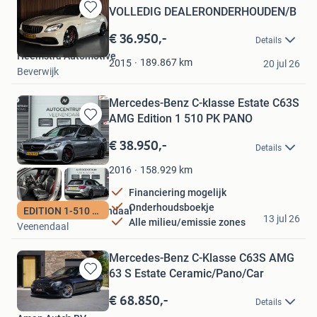
VOLLEDIG DEALERONDERHOUDEN/B
Bewaren
in
€ 36.950,-
Details
Mijn
Heemstra Automotive
Favorieten
189.867
km
2015
20 jul 26
Beverwijk
Mercedes-Benz C-klasse Estate C63S
AMG Edition 1 510 PK PANO
Bewaren
in
€ 38.950,-
Details
Mijn
Favorieten
158.929
km
2016
Financiering mogelijk
Onderhoudsboekje
Autocentrum Veenendaal
EDITION 1-510 PK
13 jul 26
Alle milieu/emissie zones
Veenendaal
Mercedes-Benz C-Klasse C63S AMG
63 S Estate Ceramic/Pano/Car
Bewaren
in
€ 68.850,-
Details
Mijn