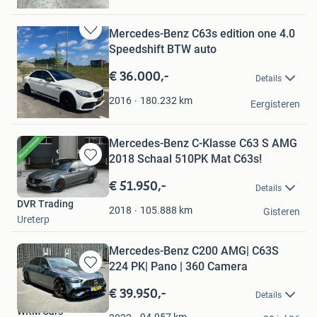
's-Gravenhage
Mercedes-Benz C63s edition one 4.0
Bewaren
Speedshift BTW auto
in
Mijn
€ 36.000,-
Details
Favorieten
S
180.232
km
2016
Eergisteren
Pijnacker
Mercedes-Benz C-Klasse C63 S AMG
2018 Schaal 510PK Mat C63s!
Bewaren
in
€ 51.950,-
Details
Mijn
DVR Trading
Favorieten
105.888
km
2018
Gisteren
Ureterp
Mercedes-Benz C200 AMG| C63S
224 PK| Pano | 360 Camera
Bewaren
in
€ 39.950,-
Details
Mijn
WRM Cars
Favorieten