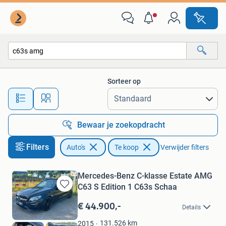
Auto's
Sorteer op
Alle afstanden…
Bewaar je zoekopdracht
Filters
Auto's
Te koop
Verwijder filters
Mercedes-Benz C-klasse Estate AMG
C63 S Edition 1 C63s Schaa
Bewaren
in
€ 44.900,-
Details
Mijn
Favorieten
131.526
km
2015