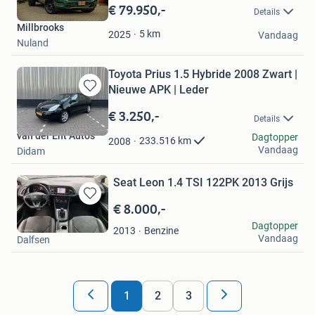
in
€ 79.950,-
Details
Mijn
Millbrooks
Favorieten
5
km
2025
Vandaag
Nuland
Toyota Prius 1.5 Hybride 2008 Zwart |
Nieuwe APK | Leder
Bewaren
in
€ 3.250,-
Details
Mijn
van der Ent Auto’s
Favorieten
Dagtopper
233.516
km
2008
Vandaag
Didam
Seat Leon 1.4 TSI 122PK 2013 Grijs
€ 8.000,-
Bewaren
in
Muzammil Ahmad
Dagtopper
Benzine
2013
Mijn
Vandaag
Dalfsen
Favorieten
1
2
3