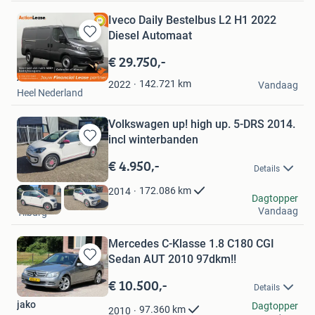
Iveco Daily Bestelbus L2 H1 2022
Diesel Automaat
Bewaren
in
€ 29.750,-
Mijn
Action Lease
Favorieten
142.721
km
2022
Vandaag
Heel Nederland
Volkswagen up! high up. 5-DRS 2014.
incl winterbanden
Bewaren
in
€ 4.950,-
Details
Mijn
Favorieten
172.086
km
2014
Linda
Dagtopper
Vandaag
Tilburg
Mercedes C-Klasse 1.8 C180 CGI
Sedan AUT 2010 97dkm!!
Bewaren
in
€ 10.500,-
Details
Mijn
jako
Favorieten
Dagtopper
97.360
km
2010