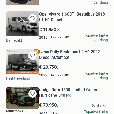
Vandaag
Montfort
Opel Vivaro 1.6CDTI Bestelbus 2018
L1 H1 Diesel
Bewaren
in
€ 11.950,-
Mijn
Dutchvans.com
Topadvertentie
Favorieten
177.790
km
2018
Vandaag
Barneveld
Iveco Daily Bestelbus L2 H1 2022
Diesel Automaat
Bewaren
in
€ 29.750,-
Mijn
Action Lease
Topadvertentie
Favorieten
142.721
km
2022
Vandaag
Heel Nederland
dodge Ram 1500 Limited Green
Hurricane 540 PK
Bewaren
in
€ 79.950,-
Details
Mijn
Millbrooks
Topadvertentie
Favorieten
5
km
2025