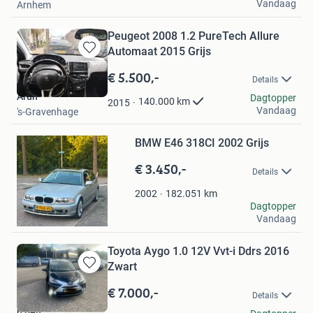
Vandaag
Arnhem
Peugeot 2008 1.2 PureTech Allure
Automaat 2015 Grijs
Bewaren
in
€ 5.500,-
Details
Mijn
Arun
Favorieten
Dagtopper
140.000
km
2015
Vandaag
's-Gravenhage
Bewaren
BMW E46 318CI 2002 Grijs
in
Mijn
€ 3.450,-
Favorieten
Details
182.051
km
2002
Muhammad Alabed
Dagtopper
Vandaag
Geldermalsen
Toyota Aygo 1.0 12V Vvt-i Ddrs 2016
Zwart
Bewaren
in
€ 7.000,-
Details
Mijn
h ben