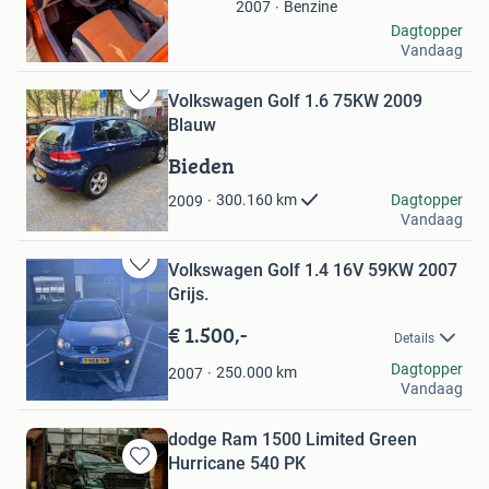
Favorieten
Benzine
2007
Valencia Turk
Dagtopper
Vandaag
Leiderdorp
Volkswagen Golf 1.6 75KW 2009
Bewaren
Blauw
in
Mijn
Bieden
Favorieten
Samir
Dagtopper
300.160
km
2009
Vandaag
Rotterdam
Volkswagen Golf 1.4 16V 59KW 2007
Bewaren
Grijs.
in
Mijn
€ 1.500,-
Details
Favorieten
van dijk
Dagtopper
250.000
km
2007
Vandaag
Helmond
dodge Ram 1500 Limited Green
Hurricane 540 PK
Bewaren