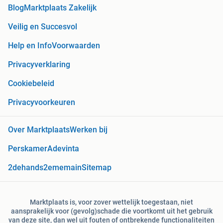
Blog
Marktplaats Zakelijk
Veilig en Succesvol
Help en Info
Voorwaarden
Privacyverklaring
Cookiebeleid
Privacyvoorkeuren
Over Marktplaats
Werken bij
Perskamer
Adevinta
2dehands
2ememain
Sitemap
Marktplaats is, voor zover wettelijk toegestaan, niet
aansprakelijk voor (gevolg)schade die voortkomt uit het gebruik
van deze site, dan wel uit fouten of ontbrekende functionaliteiten