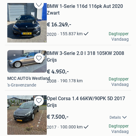
BMW 1-Serie 116d 116pk Aut 2020
Bewaren
Zwart
in
Mijn
€ 16.249,-
Favorieten
Erdinc
Dagtopper
155.837
km
2020
Vandaag
Oosterhout
BMW 3-Serie 2.0 I 318 105KW 2008
Grijs
Bewaren
in
€ 4.950,-
Mijn
MCC AUTO’s Westland
Dagtopper
Favorieten
190.178
km
2008
Vandaag
's-Gravenzande
Opel Corsa 1.4 66KW/90PK 5D 2017
Grijs
Bewaren
in
€ 7.500,-
Mijn
Details
Favorieten
kzon
Dagtopper
100.000
km
2017
Vandaag
Uitgeest