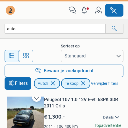
Auto's
Sorteer op
Alle afstanden…
Bewaar je zoekopdracht
Filters
Auto's
Te koop
Verwijder filters
Peugeot 107 1.0 12V E-vti 68PK 3DR
Bewaren
2011 Grijs
in
Mijn
€ 1.300,-
Details
Favorieten
Marcelino Mulders
Topadvertentie
106.400
km
2011