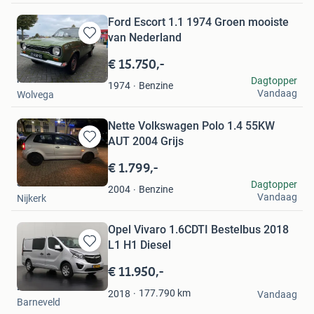
Ford Escort 1.1 1974 Groen mooiste
van Nederland
Bewaren
in
€ 15.750,-
Mijn
hv
Dagtopper
Favorieten
Benzine
1974
Vandaag
Wolvega
Nette Volkswagen Polo 1.4 55KW
AUT 2004 Grijs
Bewaren
in
€ 1.799,-
Mijn
Shamel Al Ali
Dagtopper
Favorieten
Benzine
2004
Vandaag
Nijkerk
Opel Vivaro 1.6CDTI Bestelbus 2018
L1 H1 Diesel
Bewaren
in
€ 11.950,-
Mijn
Dutchvans.com
Favorieten
177.790
km
2018
Vandaag
Barneveld