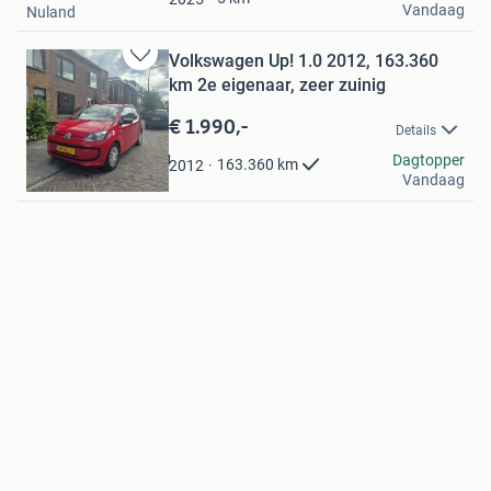
Vandaag
Nuland
Volkswagen Up! 1.0 2012, 163.360
Bewaren
km 2e eigenaar, zeer zuinig
in
Mijn
€ 1.990,-
Details
Favorieten
Kirsten van den Berg
Dagtopper
163.360
km
2012
Vandaag
Breda