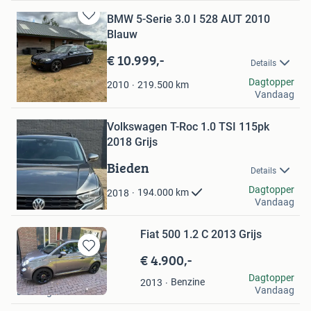
BMW 5-Serie 3.0 I 528 AUT 2010
Bewaren
Blauw
in
Mijn
€ 10.999,-
Details
Favorieten
Steph Hamelink
Dagtopper
219.500
km
2010
Vandaag
Vogelwaarde
Bewaren
Volkswagen T-Roc 1.0 TSI 115pk
in
Mijn
2018 Grijs
Favorieten
Bieden
Details
Ilias
Dagtopper
194.000
km
2018
Vandaag
Dordrecht
Fiat 500 1.2 C 2013 Grijs
€ 4.900,-
Bewaren
in
Co
Dagtopper
Benzine
2013
Mijn
Vandaag
Beuningen Gld
Favorieten