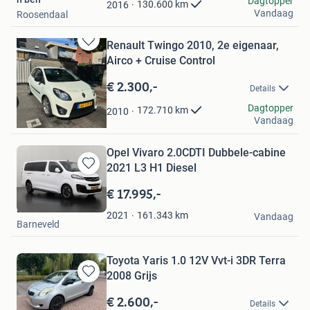
Favorieten
Dagtopper
130.600
km
2016
Vandaag
Roosendaal
Renault Twingo 2010, 2e eigenaar,
Bewaren
Airco + Cruise Control
in
Mijn
€ 2.300,-
Details
Favorieten
En
Dagtopper
172.710
km
2010
Vandaag
Veenendaal
Opel Vivaro 2.0CDTI Dubbele-cabine
2021 L3 H1 Diesel
Bewaren
in
€ 17.995,-
Mijn
Dutchvans.com
Favorieten
161.343
km
2021
Vandaag
Barneveld
Toyota Yaris 1.0 12V Vvt-i 3DR Terra
2008 Grijs
Bewaren
in
€ 2.600,-
Details
Mijn