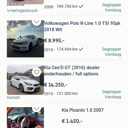
D&Scents
Favorieten
Dagtopper
189.700
km
2008
Vandaag
's-Hertogenbosch
Volkswagen Polo R-Line 1.0 TSI 95pk
Bewaren
2018 Wit
in
Mijn
€ 8.995,-
Favorieten
Wesley De wilde
Dagtopper
174.994
km
2018
Vandaag
Waddinxveen
Kia Cee'D GT (2016) dealer
onderhouden / full options
Bewaren
in
€ 14.250,-
Mijn
Ivor
Dagtopper
Favorieten
131.000
km
2016
Vandaag
Gemert
Kia Picanto 1.0 2007
Bewaren
in
€ 1.450,-
Mijn