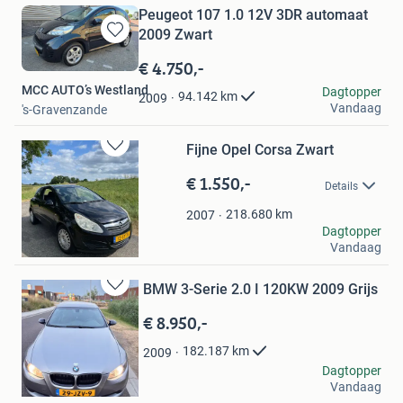
Peugeot 107 1.0 12V 3DR automaat
2009 Zwart
Bewaren
in
€ 4.750,-
Mijn
MCC AUTO’s Westland
Dagtopper
Favorieten
94.142
km
2009
Vandaag
's-Gravenzande
Fijne Opel Corsa Zwart
Bewaren
in
€ 1.550,-
Details
Mijn
Favorieten
218.680
km
2007
Rianne
Dagtopper
Vandaag
Zalk
BMW 3-Serie 2.0 I 120KW 2009 Grijs
Bewaren
in
€ 8.950,-
Mijn
Favorieten
182.187
km
2009
Mohamad Klib
Dagtopper
Vandaag
Sliedrecht