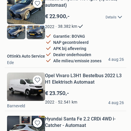
automaat)
Bewaren
in
€ 22.900,-
Details
Mijn
Favorieten
38.382
km
2022
Garantie: BOVAG
NAP gecontroleerd
APK bij aflevering
Dealer onderhouden
Ottink's Auto Service
4 aug 26
Alle milieu/emissie zones
Ede
Opel Vivaro L3H1 Bestelbus 2022 L3
H1 Elektrisch Automaat
Bewaren
in
€ 23.750,-
Mijn
Dutchvans.com
Favorieten
52.541
km
2022
4 aug 26
Barneveld
Hyundai Santa Fe 2.2 CRDi 4WD i-
Catcher - Automaat
Bewaren