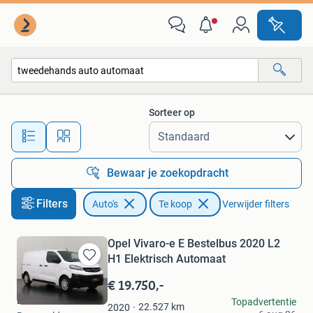
Auto's
Sorteer op
Alle afstanden…
Bewaar je zoekopdracht
Filters
Auto's
Te koop
Verwijder filters
Opel Vivaro-e E Bestelbus 2020 L2
H1 Elektrisch Automaat
Bewaren
in
€ 19.750,-
Mijn
Dutchvans.com
Topadvertentie
Favorieten
22.527
km
2020