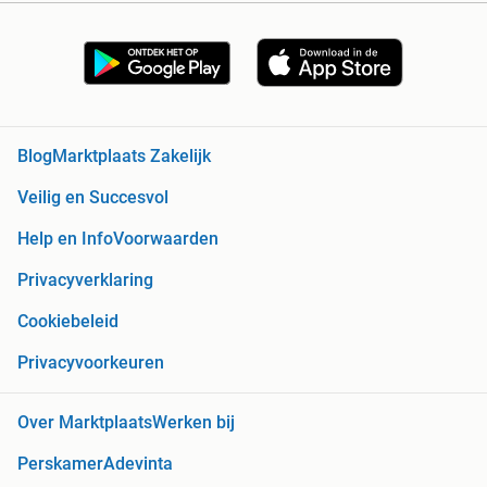
Blog
Marktplaats Zakelijk
Veilig en Succesvol
Help en Info
Voorwaarden
Privacyverklaring
Cookiebeleid
Privacyvoorkeuren
Over Marktplaats
Werken bij
Perskamer
Adevinta