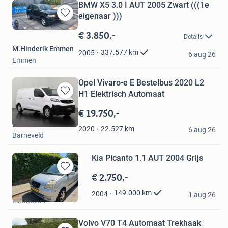
BMW X5 3.0 I AUT 2005 Zwart (((1e
eigenaar )))
Bewaren
in
€ 3.850,-
Details
Mijn
M.Hinderik Emmen
Favorieten
337.577
km
2005
6 aug 26
Emmen
Opel Vivaro-e E Bestelbus 2020 L2
H1 Elektrisch Automaat
Bewaren
in
€ 19.750,-
Mijn
Dutchvans.com
Favorieten
22.527
km
2020
6 aug 26
Barneveld
Kia Picanto 1.1 AUT 2004 Grijs
€ 2.750,-
Bewaren
in
Eyob A
149.000
km
2004
Mijn
1 aug 26
Eindhoven
Favorieten
Volvo V70 T4 Automaat Trekhaak