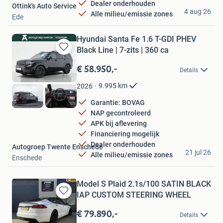
Dealer onderhouden
Ottink's Auto Service
4 aug 26
Alle milieu/emissie zones
Ede
Hyundai Santa Fe 1.6 T-GDI PHEV
Black Line | 7-zits | 360 ca
Bewaren
in
€ 58.950,-
Details
Mijn
Favorieten
9.995
km
2026
Garantie: BOVAG
NAP gecontroleerd
APK bij aflevering
Financiering mogelijk
Dealer onderhouden
Autogroep Twente Enschede
21 jul 26
Alle milieu/emissie zones
Enschede
Model S Plaid 2.1s/100 SATIN BLACK
IAP CUSTOM STEERING WHEEL
Bewaren
in
€ 79.890,-
Details
Mijn