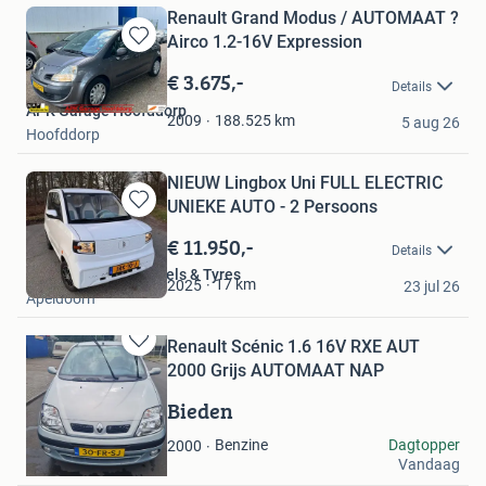
Renault Grand Modus / AUTOMAAT ?
Airco 1.2-16V Expression
Bewaren
in
€ 3.675,-
Details
Mijn
APK Garage Hoofddorp
Favorieten
188.525
km
2009
5 aug 26
Hoofddorp
NIEUW Lingbox Uni FULL ELECTRIC
UNIEKE AUTO - 2 Persoons
Bewaren
in
€ 11.950,-
Details
Mijn
AKTO Exclusief Wheels & Tyres
Favorieten
17
km
2025
23 jul 26
Apeldoorn
Renault Scénic 1.6 16V RXE AUT
Bewaren
2000 Grijs AUTOMAAT NAP
in
Mijn
Bieden
Favorieten
Mark
Benzine
Dagtopper
2000
Vandaag
Utrecht