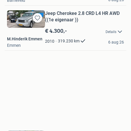
Barneveld
Jeep Cherokee 2.8 CRD L4 HR AWD
((1e eigenaar ))
Bewaren
in
€ 4.300,-
Details
Mijn
M.Hinderik Emmen
Favorieten
319.230
km
2010
6 aug 26
Emmen