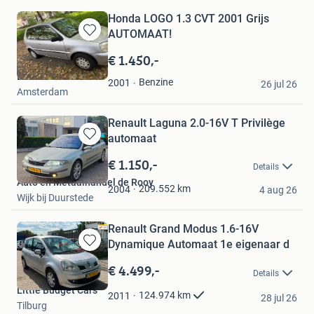
Honda LOGO 1.3 CVT 2001 Grijs
AUTOMAAT!
Bewaren
in
€ 1.450,-
Mijn
Lorraine
Favorieten
Benzine
2001
26 jul 26
Amsterdam
Renault Laguna 2.0-16V T Privilège
automaat
Bewaren
in
€ 1.150,-
Details
Mijn
Auto en Metaalhandel de Rooy
Favorieten
209.552
km
2004
4 aug 26
Wijk bij Duurstede
Renault Grand Modus 1.6-16V
Dynamique Automaat 1e eigenaar d
Bewaren
in
€ 4.499,-
Details
Mijn
Little Budget Cars
Favorieten
124.974
km
2011
28 jul 26
Tilburg