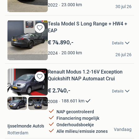
Favorieten
MMX Corp BV
23.000
km
2022
30 jul 26
Aalsmeer
Tesla Model S Long Range + HW4 +
EAP
Bewaren
in
€ 74.890,-
Details
Mijn
Favorieten
MMX Corp BV
20.000
km
2024
26 jul 26
Aalsmeer
Renault Modus 1.2-16V Exception
Quickshift NAP Automaat Crui
Bewaren
in
€ 2.740,-
Details
Mijn
Favorieten
188.601
km
2008
NAP gecontroleerd
Financiering mogelijk
Onderhoudsboekje
Ijsselmonde Auto's
Vandaag
Alle milieu/emissie zones
Rotterdam