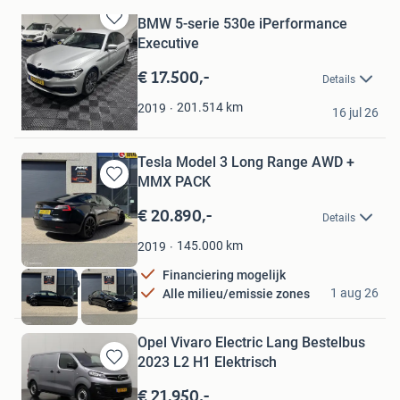
BMW 5-serie 530e iPerformance
Bewaren
Executive
in
Mijn
€ 17.500,-
Details
Favorieten
MMX Corp BV
201.514
km
2019
16 jul 26
Aalsmeer
Tesla Model 3 Long Range AWD +
MMX PACK
Bewaren
in
€ 20.890,-
Details
Mijn
Favorieten
145.000
km
2019
Financiering mogelijk
MMX Corp BV
1 aug 26
Alle milieu/emissie zones
Aalsmeer
Opel Vivaro Electric Lang Bestelbus
2023 L2 H1 Elektrisch
Bewaren
in
€ 21.950,-