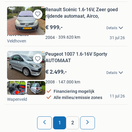
Renault Scénic 1.6-16V, Zeer goed
rijdende automaat, Airco,
Bewaren
in
€ 999,-
Details
Mijn
Hove Auto's
Favorieten
339.620
km
2004
31 jul 26
Veldhoven
Peugeot 1007 1.6-16V Sporty
AUTOMAAT
Bewaren
in
€ 2.499,-
Details
Mijn
Favorieten
147.000
km
2008
Financiering mogelijk
Andreas Auto's B.V.
11 jul 26
Alle milieu/emissie zones
Wapenveld
1
2