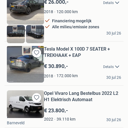
€ 26.000,-
Bewaren
Details
in
Mijn
120.000
km
2018
Favorieten
Financiering mogelijk
Alle milieu/emissie zones
MMX Corp BV
30 jul 26
Aalsmeer
Tesla Model X 100D 7 SEATER +
TREKHAAK + EAP
Bewaren
in
€ 30.890,-
Details
Mijn
Favorieten
MMX Corp BV
172.000
km
2018
30 jul 26
Aalsmeer
Opel Vivaro Lang Bestelbus 2022 L2
H1 Elektrisch Automaat
Bewaren
in
€ 23.800,-
Mijn
Dutchvans.com
Favorieten
39.110
km
2022
30 jul 26
Barneveld