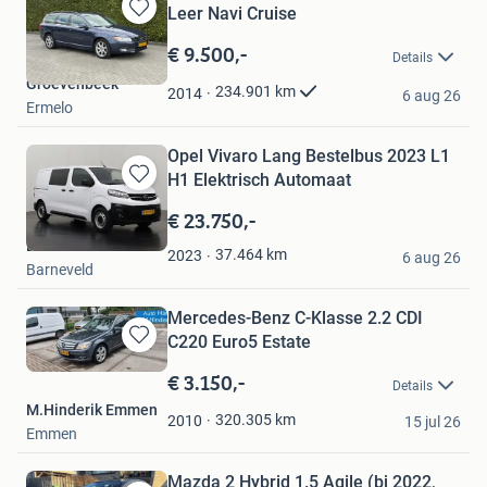
Leer Navi Cruise
Bewaren
in
€ 9.500,-
Details
Mijn
Groevenbeek
Favorieten
234.901
km
2014
6 aug 26
Ermelo
Opel Vivaro Lang Bestelbus 2023 L1
H1 Elektrisch Automaat
Bewaren
in
€ 23.750,-
Mijn
Dutchvans.com
Favorieten
37.464
km
2023
6 aug 26
Barneveld
Mercedes-Benz C-Klasse 2.2 CDI
C220 Euro5 Estate
Bewaren
in
€ 3.150,-
Details
Mijn
M.Hinderik Emmen
Favorieten
320.305
km
2010
15 jul 26
Emmen
Mazda 2 Hybrid 1.5 Agile (bj 2022,