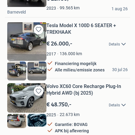
Mijn
Dutchvans.com
Favorieten
99.565
km
2023
1 aug 26
Barneveld
Tesla Model X 100D 6 SEATER +
TREKHAAK
Bewaren
in
€ 26.000,-
Details
Mijn
Favorieten
136.000
km
2017
Financiering mogelijk
MMX Corp BV
30 jul 26
Alle milieu/emissie zones
Aalsmeer
Volvo XC60 Core Recharge Plug-In
Hybrid AWD (bj 2025)
Bewaren
in
€ 48.750,-
Details
Mijn
Favorieten
22.673
km
2025
Garantie: BOVAG
APK bij aflevering