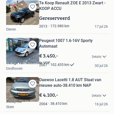
Te Koop Renault ZOE E 2013 Zwart -
KOOP ACCU
Bewaren
in
Gereserveerd
Mijn
haverhoek Cars
Favorieten
172.980
km
2013
17 jul 26
Dieren
Peugeot 1007 1.6-16V Sporty
Automaat
Bewaren
in
€ 3.450,-
Details
Mijn
Garage van Nistelrode VOF
Favorieten
102.435
km
2007
30 jul 26
Eindhoven
Daewoo Lacetti 1.8 AUT Staat van
nieuwe auto-38.410 km NAP
Bewaren
in
€ 4.100,-
Details
Mijn
Malayvka
Favorieten
38.410
km
2004
16 jul 26
Stein