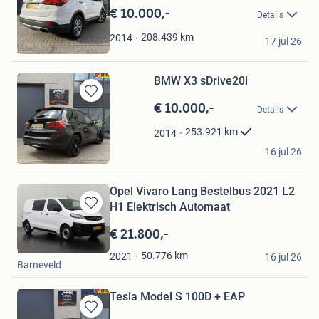
in
€ 10.000,-
Details
Mijn
Favorieten
MMX Corp BV
208.439
km
2014
17 jul 26
Aalsmeer
BMW X3 sDrive20i
€ 10.000,-
Bewaren
Details
in
Mijn
253.921
km
2014
Favorieten
MMX Corp BV
16 jul 26
Aalsmeer
Opel Vivaro Lang Bestelbus 2021 L2
H1 Elektrisch Automaat
Bewaren
in
€ 21.800,-
Mijn
Dutchvans.com
Favorieten
50.776
km
2021
16 jul 26
Barneveld
Tesla Model S 100D + EAP