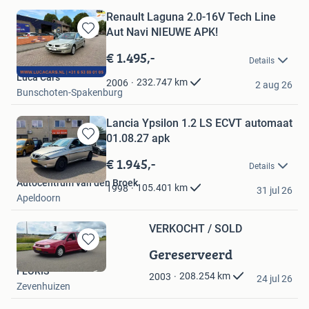
Renault Laguna 2.0-16V Tech Line
Aut Navi NIEUWE APK!
Bewaren
in
€ 1.495,-
Details
Mijn
Luca Cars
Favorieten
232.747
km
2006
2 aug 26
Bunschoten-Spakenburg
Lancia Ypsilon 1.2 LS ECVT automaat
01.08.27 apk
Bewaren
in
€ 1.945,-
Details
Mijn
Autocentrum van den Broek
Favorieten
105.401
km
1998
31 jul 26
Apeldoorn
VERKOCHT / SOLD
Gereserveerd
Bewaren
in
FLORIS
208.254
km
2003
Mijn
24 jul 26
Zevenhuizen
Favorieten