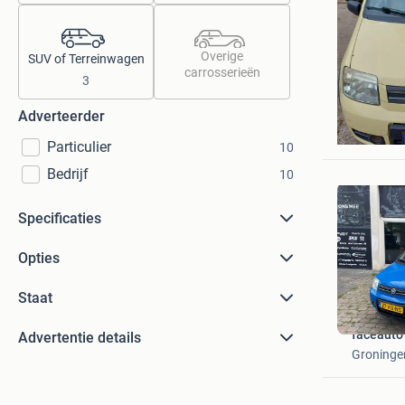
Overige
SUV of Terreinwagen
carrosserieën
3
Adverteerder
van Bove
Vinkevee
Particulier
10
Bedrijf
10
Specificaties
Opties
Staat
faceauto
Advertentie details
Groninge