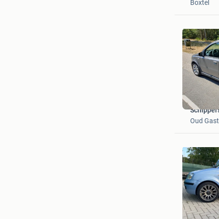
Boxtel
Schipper
Oud Gast
Ronald H