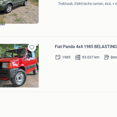
Mijn
Trekhaak, Elektrische ramen, 4x4, + 6
Favorieten
Jan
Fiat Panda 4x4 1985 BELASTING
Bewaren
in
1985
93.037
km
Ben
Mijn
Favorieten
ollectables