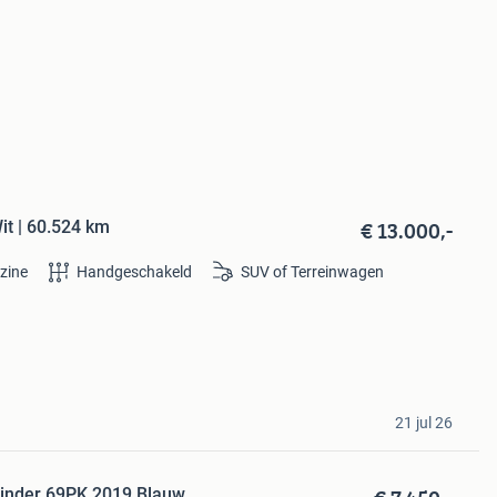
€ 13.000,-
it | 60.524 km
zine
Handgeschakeld
SUV of Terreinwagen
21 jul 26
ilinder 69PK 2019 Blauw