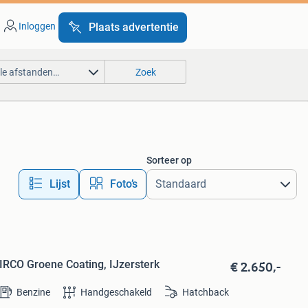
Inloggen
Plaats advertentie
lle afstanden…
Zoek
Sorteer op
Lijst
Foto’s
€ 2.650,-
IRCO Groene Coating, IJzersterk
Benzine
Handgeschakeld
Hatchback