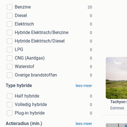
Benzine
20
Diesel
0
Elektrisch
0
Hybride Elektrisch/Benzine
0
Hybride Elektrisch/Diesel
0
LPG
0
CNG (Aardgas)
0
Waterstof
0
Overige brandstoffen
0
Type hybride
lees meer
Half hybride
0
Tachyon 
Volledig hybride
0
Eemnes
Plug-in hybride
0
Actieradius (min.)
lees meer