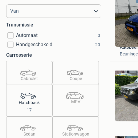
Transmissie
Automaat
0
Handgeschakeld
20
Autobedr
Beuninge
Carrosserie
Cabriolet
Coupé
MPV
Hatchback
17
PandaFu
Barendre
Sedan
Stationwagon