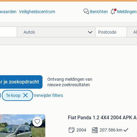
waarden
Veiligheidscentrum
Berichten
Meldingen
Auto's
A
Ontvang meldingen van
r je zoekopdracht
nieuwe zoekresultaten
Te koop
Verwijder filters
Fiat Panda 1.2 4X4 2004 APK A
Bewaren
2004
207.586
km
in