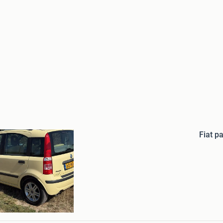
Bewaren
in
Mijn
Favorieten
Fiat p
f