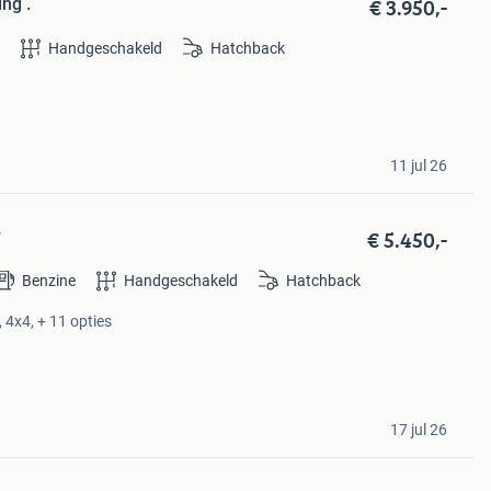
€ 3.950,-
ng .
e
Handgeschakeld
Hatchback
11 jul 26
€ 5.450,-
w
Benzine
Handgeschakeld
Hatchback
 4x4, + 11 opties
17 jul 26