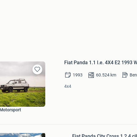
Fiat Panda 1.1 I.e. 4X4 E2 1993 W
1993
60.524
km
Ben
Bewaren
in
4x4
Mijn
Favorieten
Motorsport
Fiat Panda City Cross 1.2 4 c