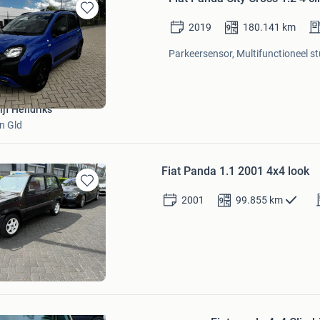
Bewaren
2019
180.141
km
in
Mijn
Parkeersensor, Multifunctioneel st
Favorieten
ijf Hendriks
n Gld
Fiat Panda 1.1 2001 4x4 look
Bewaren
2001
99.855
km
in
Mijn
Favorieten
n
cht
Bewaren
in