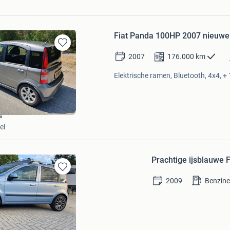
Fiat Panda 100HP 2007 nieuwe A
Bewaren
2007
176.000
km
in
Mijn
Elektrische ramen, Bluetooth, 4x4, + 
Favorieten
s
el
Prachtige ijsblauwe F
Bewaren
2009
Benzin
in
Mijn
Favorieten
oveling