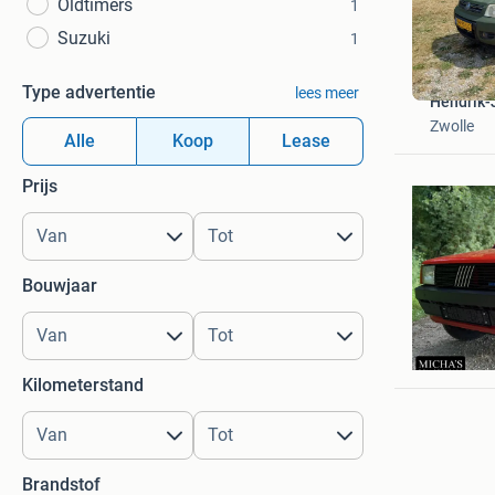
Oldtimers
1
Suzuki
1
Type advertentie
lees meer
Hendrik-
Zwolle
Alle
Koop
Lease
Prijs
Bouwjaar
Micha’s C
Den Ham
Kilometerstand
Brandstof