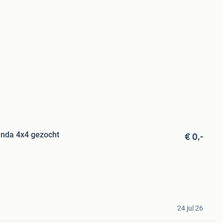
€ 0,-
anda 4x4 gezocht
24 jul 26