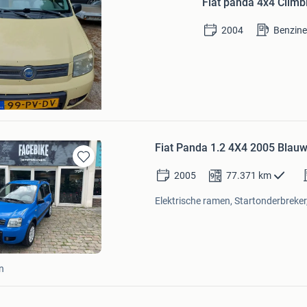
Fiat panda 4x4 Climbi
Mijn
Favorieten
2004
Benzin
n
n
Fiat Panda 1.2 4X4 2005 Blau
Bewaren
2005
77.371
km
in
Mijn
Elektrische ramen, Startonderbreker,
Favorieten
n