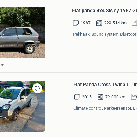
Bewaren
in
Fiat panda 4x4 Sisley 1987 Gr
Mijn
Favorieten
1987
229.514
km
Trekhaak, Sound system, Bluetooth
am
Fiat Panda Cross Twinair Tu
Bewaren
2015
72.000
km
in
Mijn
Climate control, Parkeersensor, E
Favorieten