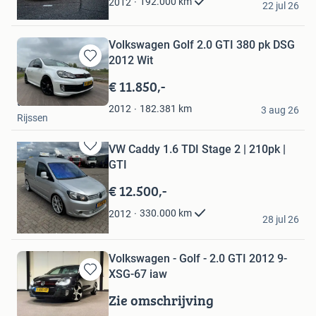
192.000
km
2012
22 jul 26
Gemonde
Volkswagen Golf 2.0 GTI 380 pk DSG
2012 Wit
Bewaren
in
€ 11.850,-
Mijn
th
Favorieten
182.381
km
2012
3 aug 26
Rijssen
VW Caddy 1.6 TDI Stage 2 | 210pk |
Bewaren
GTI
in
Mijn
€ 12.500,-
Favorieten
Bas Derksen
330.000
km
2012
28 jul 26
Krabbendijke
Volkswagen - Golf - 2.0 GTI 2012 9-
XSG-67 iaw
Bewaren
in
Zie omschrijving
Mijn