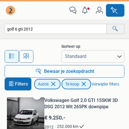
Auto's
Sorteer op
Alle afstanden…
Bewaar je zoekopdracht
Filters
Auto's
Te koop
Verwijder filters
Volkswagen Golf 2.0 GTI 155KW 3D
Bewaren
in
DSG 2012 Wit 265PK downpipe
Mijn
€ 9.250,-
Favorieten
252.000
km
2012