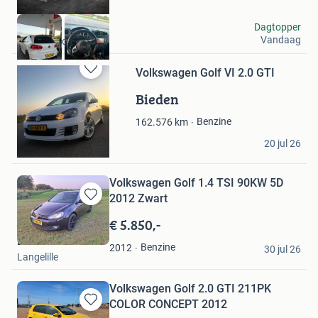
Frank
Dagtopper
Vandaag
Emmeloord
Volkswagen Golf VI 2.0 GTI
Bewaren
in
Bieden
Mijn
Favorieten
Benzine
162.576
km
J.visser
20 jul 26
Ochten
Volkswagen Golf 1.4 TSI 90KW 5D
2012 Zwart
Bewaren
in
€ 5.850,-
Mijn
Erwin
Favorieten
Benzine
2012
30 jul 26
Langelille
Volkswagen Golf 2.0 GTI 211PK
COLOR CONCEPT 2012
Bewaren