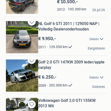
€ 10.500,-
Bewaren
in
senna
193.300
km
2012
Mijn
26 jul 26
Hoofddorp
Favorieten
NL Golf 6 GTI 2011 | 129050 NAP |
Bewaren
Volledig Dealeronderhouden
in
Mijn
€ 9.950,-
Details
Favorieten
Emil
129.050
km
2011
Eergisteren
Almere
Golf 2.0 GTI 147KW 2009 leder/apple
Bewaren
carplay
in
Mijn
€ 6.250,-
Details
Favorieten
kimmie
202.000
km
2009
Gisteren
Zwijndrecht
Volkswagen Golf 2.0 GTI 155KW
2013 Wit
Bewaren