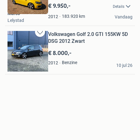
in
€ 9.950,-
Details
Mijn
Marco
Favorieten
183.920
km
2012
Vandaag
Lelystad
Volkswagen Golf 2.0 GTI 155KW 5D
Bewaren
DSG 2012 Zwart
in
Mijn
€ 8.000,-
Favorieten
Atakan
Benzine
2012
10 jul 26
Lelystad