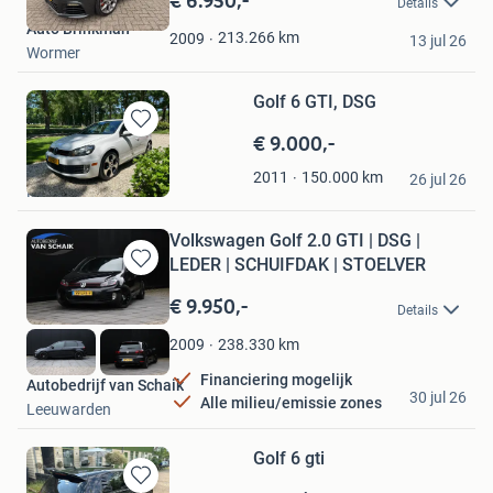
Details
Mijn
Auto Brinkman
Favorieten
213.266
km
2009
13 jul 26
Wormer
Golf 6 GTI, DSG
€ 9.000,-
Bewaren
in
jordi
150.000
km
2011
Mijn
26 jul 26
Muntendam
Favorieten
Volkswagen Golf 2.0 GTI | DSG |
LEDER | SCHUIFDAK | STOELVER
Bewaren
in
€ 9.950,-
Details
Mijn
Favorieten
238.330
km
2009
Financiering mogelijk
Autobedrijf van Schaik
30 jul 26
Alle milieu/emissie zones
Leeuwarden
Golf 6 gti