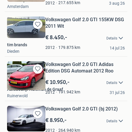
Troostwijk Auctions
Favorieten
217.655
km
2012
3 aug 26
Amsterdam
Volkswagen Golf 2.0 GTI 155KW DSG
2011 Wit
Bewaren
in
€ 8.450,-
Details
Mijn
tim brands
Favorieten
179.875
km
2012
14 jul 26
Dieden
Volkswagen Golf 2.0 GTI Adidas
Edition DSG Automaat 2012 Roo
Bewaren
in
€ 10.950,-
Details
Mijn
Autobedrijf Huisman de Graaf
Favorieten
191.942
km
2012
31 jul 26
Ruinerwold
Volkswagen Golf 2.0 GTI (bj 2012)
€ 8.950,-
Bewaren
Details
in
Mijn
264.940
km
2012