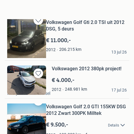
Volkswagen Golf Gti 2.0 TSI uit 2012
Bewaren
DSG, 5 deurs
in
Mijn
€ 11.000,-
Favorieten
A
206.215
km
2012
13 jul 26
Eindhoven
Volkswagen 2012 380pk project!
€ 4.000,-
Bewaren
in
Tygo
248.981
km
2012
Mijn
17 jul 26
Krimpen aan den IJssel
Favorieten
Volkswagen Golf 2.0 GTI 155KW DSG
Bewaren
in
2012 Zwart 300PK Milltek
Mijn
€ 9.500,-
Favorieten
Details
Sv