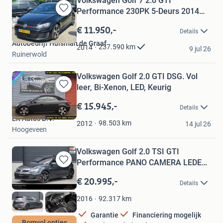
Volkswagen Golf 7 2.0 GTI
Performance 230PK 5-Deurs 2014
Bewaren
Zwa
in
€ 11.950,-
Details
Mijn
Autobedrijf Huisman de Graaf
Favorieten
237.590
km
2014
9 jul 26
Ruinerwold
Volkswagen Golf 2.0 GTI DSG. Vol
leer, Bi-Xenon, LED, Keurig
Bewaren
in
€ 15.945,-
Details
Mijn
EK Auto's B.V.
Favorieten
98.503
km
2012
14 jul 26
Hoogeveen
Volkswagen Golf 2.0 TSI GTI
Performance PANO CAMERA LEDER
Bewaren
AC
in
€ 20.995,-
Details
Mijn
Favorieten
92.317
km
2016
Garantie
Financiering mogelijk
Bomvol opties