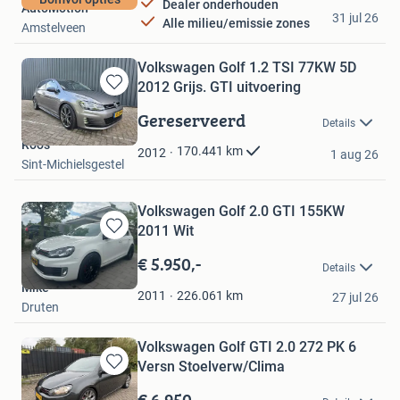
Dealer onderhouden
AutoMotion
31 jul 26
Alle milieu/emissie zones
Amstelveen
Volkswagen Golf 1.2 TSI 77KW 5D
2012 Grijs. GTI uitvoering
Bewaren
in
Gereserveerd
Details
Mijn
Roos
Favorieten
170.441
km
2012
1 aug 26
Sint-Michielsgestel
Volkswagen Golf 2.0 GTI 155KW
2011 Wit
Bewaren
in
€ 5.950,-
Details
Mijn
Mike
Favorieten
226.061
km
2011
27 jul 26
Druten
Volkswagen Golf GTI 2.0 272 PK 6
Versn Stoelverw/Clima
Bewaren
in
€ 6.950,-