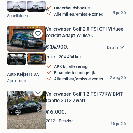
Favorieten
Onderhoudsboekje
Outlet Auto Roest B.V.
9 jul 26
Alle milieu/emissie zones
Schelluinen
Volkswagen Golf 2.0 TSI GTI Virtueel
cockpit Adapt. cruise C
Bewaren
in
€ 14.900,-
Details
Mijn
Favorieten
204.464
km
2013
APK bij aflevering
Financiering mogelijk
Auto Keijzers B.V.
2 aug 26
Alle milieu/emissie zones
Apeldoorn
Volkswagen Golf 1.2 TSI 77KW BMT
Bewaren
Cabrio 2012 Zwart
in
Mijn
€ 6.000,-
Favorieten
Theo
Benzine
2012
15 jul 26
Eindhoven