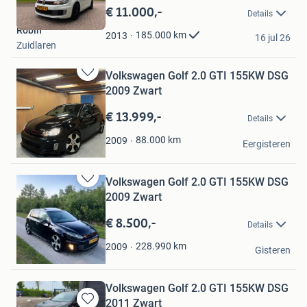
in
€ 11.000,-
Details
Mijn
Robin
Favorieten
185.000
km
2013
16 jul 26
Zuidlaren
Volkswagen Golf 2.0 GTI 155KW DSG
Bewaren
2009 Zwart
in
Mijn
€ 13.999,-
Details
Favorieten
Sem
88.000
km
2009
Eergisteren
Ouddorp
Volkswagen Golf 2.0 GTI 155KW DSG
Bewaren
2009 Zwart
in
Mijn
€ 8.500,-
Details
Favorieten
gtb.
228.990
km
2009
Gisteren
Sintjohannesga
Volkswagen Golf 2.0 GTI 155KW DSG
2011 Zwart