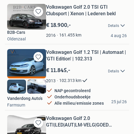
Volkswagen Golf 2.0 TSI GTI
Clubsport | Xenon | Lederen bekl
Bewaren
in
€ 18.900,-
Details
Mijn
B2B-Cars
Favorieten
161.455
km
2016
4 aug 26
Oldenzaal
Volkswagen Golf 1.2 TSI | Automaat |
'GTI Edition' | 102.313
Bewaren
in
€ 11.845,-
Details
Mijn
Favorieten
102.313
km
2013
NAP gecontroleerd
Onderhoudsboekje
Vanderdong Auto’s
25 jul 26
Alle milieu/emissie zones
Farmsum
Volkswagen Golf 2.0
GTI|LED|AUT|LM-VELG|GOED
Bewaren
ONDERHOUDEN|LED
in