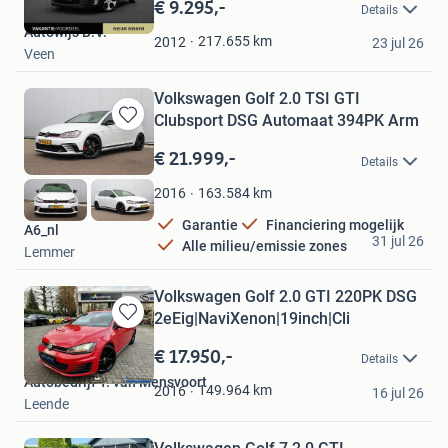
€ 9.295,-
Details
Mijn
Autowijs B.V.
Favorieten
217.655
km
2012
23 jul 26
Veen
Volkswagen Golf 2.0 TSI GTI
Clubsport DSG Automaat 394PK Arm
Bewaren
in
€ 21.999,-
Details
Mijn
Favorieten
163.584
km
2016
Garantie
Financiering mogelijk
A6_nl
31 jul 26
Alle milieu/emissie zones
Lemmer
Volkswagen Golf 2.0 GTI 220PK DSG
2eEig|NaviXenon|19inch|Cli
Bewaren
in
€ 17.950,-
Details
Mijn
Autobedrijf T. van Mensvoort
Favorieten
149.964
km
2016
16 jul 26
Leende