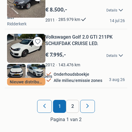
Bewaren
in
€ 8.500,-
Details
Mijn
ster
Favorieten
285.979
km
2011
14 jul 26
Ridderkerk
Volkswagen Golf 2.0 GTI 211PK
SCHUIFDAK CRUISE LED.
Bewaren
in
€ 7.995,-
Details
Mijn
Favorieten
143.476
km
2012
Onderhoudsboekje
Autobedrijf Jan Jaspers
3 aug 26
Alle milieu/emissie zones
Nieuwe distributie
Oud-Beijerland
1
2
Pagina 1 van 2