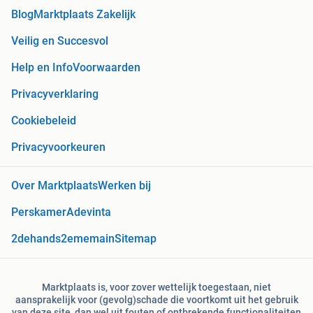
Blog
Marktplaats Zakelijk
Veilig en Succesvol
Help en Info
Voorwaarden
Privacyverklaring
Cookiebeleid
Privacyvoorkeuren
Over Marktplaats
Werken bij
Perskamer
Adevinta
2dehands
2ememain
Sitemap
Marktplaats is, voor zover wettelijk toegestaan, niet
aansprakelijk voor (gevolg)schade die voortkomt uit het gebruik
van deze site, dan wel uit fouten of ontbrekende functionaliteiten