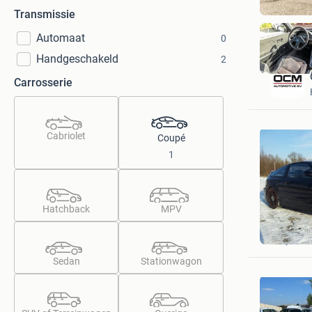
Transmissie
Automaat
0
Handgeschakeld
2
Carrosserie
Cabriolet
Coupé
1
Hatchback
MPV
cootje fr
Zwijndre
Sedan
Stationwagon