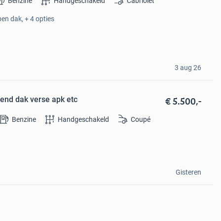
Benzine
Handgeschakeld
Cabriolet
pen dak, + 4 opties
3 aug 26
€ 5.500,-
kend dak verse apk etc
Benzine
Handgeschakeld
Coupé
Gisteren