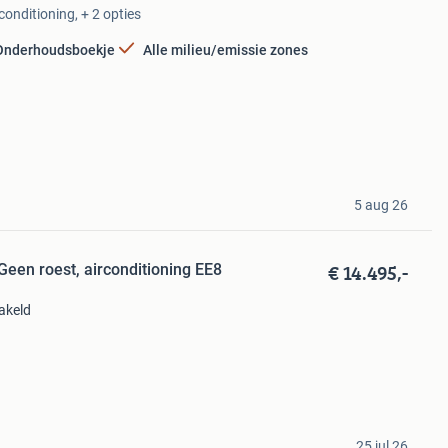
conditioning, + 2 opties
Onderhoudsboekje
Alle milieu/emissie zones
5 aug 26
€ 14.495,-
Geen roest, airconditioning EE8
akeld
25 jul 26