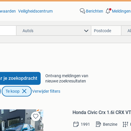
waarden
Veiligheidscentrum
Berichten
Meldingen
Auto's
A
Ontvang meldingen van
r je zoekopdracht
nieuwe zoekresultaten
Te koop
Verwijder filters
Honda Civic Crx 1.6i CRX V
Bewaren
1991
Benzine
in