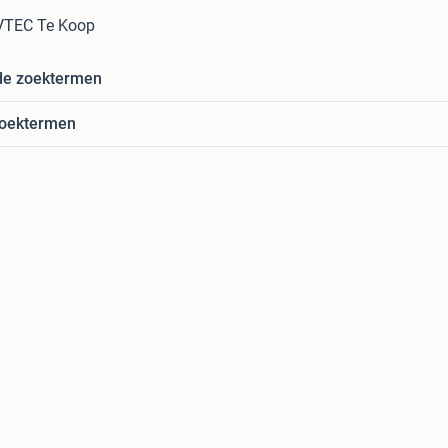
VTEC Te Koop
de zoektermen
zoektermen