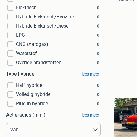
Elektrisch
0
Hybride Elektrisch/Benzine
0
Hybride Elektrisch/Diesel
0
LPG
0
CNG (Aardgas)
0
Waterstof
0
Overige brandstoffen
0
Type hybride
lees meer
Half hybride
0
Volledig hybride
0
Plug-in hybride
0
Actieradius (min.)
lees meer