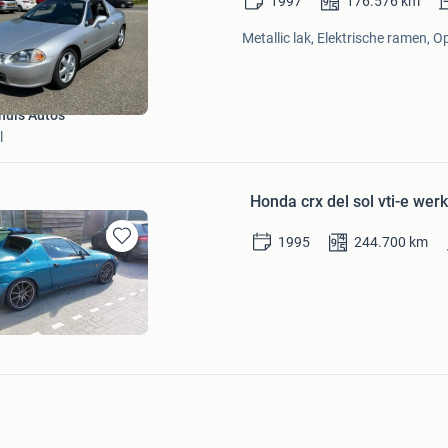
1997
176.576
km
in
Mijn
Metallic lak, Elektrische ramen, O
Favorieten
uis Auto's
l
Honda crx del sol vti-e wer
1995
244.700
km
Bewaren
in
Mijn
Favorieten