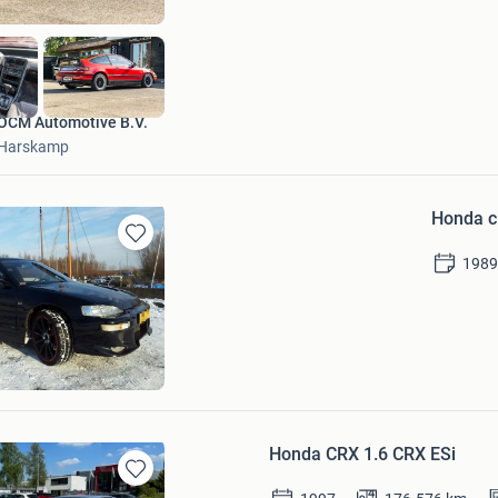
OCM Automotive B.V.
Harskamp
Honda c
Bewaren
198
in
Mijn
Favorieten
og
cht
Honda CRX 1.6 CRX ESi
Bewaren