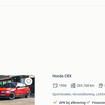
Honda CRX
1990
265.768
km
Bewaren
in
Sportstoelen, Airconditioning, Licht
Mijn
Favorieten
APK bij aflevering
Financie