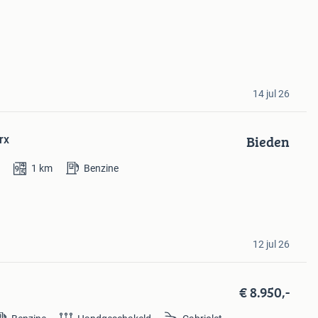
14 jul 26
Bieden
rx
9
1
km
Benzine
12 jul 26
€ 8.950,-