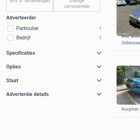
SUV of Terreinwagen
Overige
carrosserieën
Adverteerder
Particulier
1
Rob Wolth
Bedrijf
1
Oldenzaa
Specificaties
Opties
Staat
Advertentie details
r
Rucphen