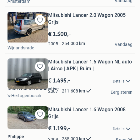
Vandaag
Amsterdam
Mitsubishi Lancer 2.0 Wagon 2005
Grijs
Bewaren
in
€ 1.500,-
Mijn
Jo
Favorieten
254.000
km
2005
Vandaag
Wijnandsrade
Mitsubishi Lancer 1.6 Wagon NL auto
| Airco | APK | Ruim |
Bewaren
in
€ 1.495,-
Details
Mijn
Daan Willems Automotive
Favorieten
211.608
km
2007
Eergisteren
's-Hertogenbosch
Mitsubishi Lancer 1.6 Wagon 2008
Grijs
Bewaren
in
€ 1.199,-
Details
Mijn
Philippe
Favorieten
235.000
km
2008