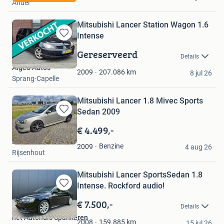
Andel
Mitsubishi Lancer Station Wagon 1.6
Intense
Bewaren
in
Gereserveerd
Details
Mijn
Algeo Auto's
Favorieten
207.086
km
2009
8 jul 26
Sprang-Capelle
Mitsubishi Lancer 1.8 Mivec Sports
Sedan 2009
Bewaren
in
€ 4.499,-
Mijn
Rob
Favorieten
Benzine
2009
4 aug 26
Rijsenhout
Mitsubishi Lancer SportsSedan 1.8
Intense. Rockford audio!
Bewaren
in
€ 7.500,-
Details
Mijn
het Autohuis Spankeren
Favorieten
159.885
km
2008
15 jul 26