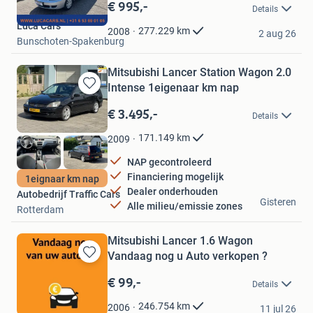
in
€ 995,-
Details
Mijn
Luca Cars
Favorieten
277.229
km
2008
2 aug 26
Bunschoten-Spakenburg
Mitsubishi Lancer Station Wagon 2.0
Intense 1eigenaar km nap
Bewaren
in
€ 3.495,-
Details
Mijn
Favorieten
171.149
km
2009
NAP gecontroleerd
Financiering mogelijk
1eignaar km nap
Dealer onderhouden
Autobedrijf Traffic Cars
Gisteren
Alle milieu/emissie zones
Rotterdam
Mitsubishi Lancer 1.6 Wagon
Vandaag nog u Auto verkopen ?
Bewaren
in
€ 99,-
Details
Mijn
Aro Auto's
Favorieten
246.754
km
2006
11 jul 26