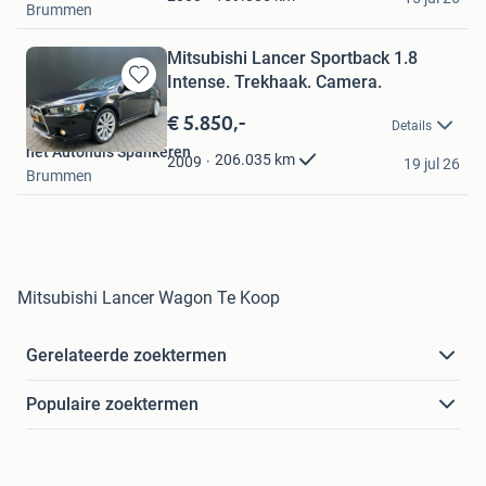
Brummen
Mitsubishi Lancer Sportback 1.8
Intense. Trekhaak. Camera.
Bewaren
in
€ 5.850,-
Details
Mijn
het Autohuis Spankeren
Favorieten
206.035
km
2009
19 jul 26
Brummen
Mitsubishi Lancer Wagon Te Koop
Gerelateerde zoektermen
Populaire zoektermen