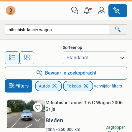
Auto's
Sorteer op
Alle afstanden…
Bewaar je zoekopdracht
Filters
Auto's
Te koop
Verwijder filters
Mitsubishi Lancer 1.6 C Wagon 2006
Grijs
Bewaren
in
Bieden
Mijn
david robinson
Dagtopper
Favorieten
260.000
km
2006