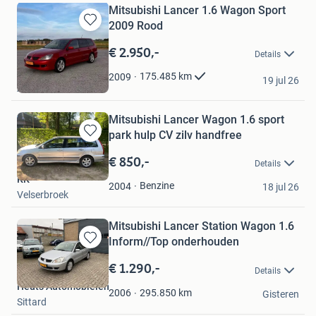
Mitsubishi Lancer 1.6 Wagon Sport
2009 Rood
Bewaren
in
€ 2.950,-
Details
Mijn
Favorieten
Richard
175.485
km
2009
19 jul 26
Alkmaar
Mitsubishi Lancer Wagon 1.6 sport
park hulp CV zilv handfree
Bewaren
in
€ 850,-
Details
Mijn
KK
Favorieten
Benzine
2004
18 jul 26
Velserbroek
Mitsubishi Lancer Station Wagon 1.6
Inform//Top onderhouden
Bewaren
in
€ 1.290,-
Details
Mijn
Heuts Automobielen
Favorieten
295.850
km
2006
Gisteren
Sittard