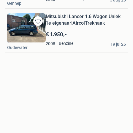
5 aug 26
Gennep
Mitsubishi Lancer 1.6 Wagon Uniek
1e eigenaar|Airco|Trekhaak
Bewaren
in
€ 1.950,-
Mijn
Stass
Favorieten
Benzine
2008
19 jul 26
Oudewater