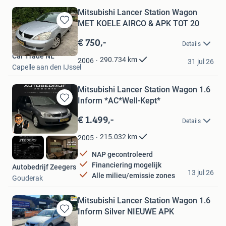
Mitsubishi Lancer Station Wagon
MET KOELE AIRCO & APK TOT 20
Bewaren
in
€ 750,-
Details
Mijn
Car Trade NL
Favorieten
290.734
km
2006
31 jul 26
Capelle aan den IJssel
Mitsubishi Lancer Station Wagon 1.6
Inform *AC*Well-Kept*
Bewaren
in
€ 1.499,-
Details
Mijn
Favorieten
215.032
km
2005
NAP gecontroleerd
Financiering mogelijk
Autobedrijf Zeegers
13 jul 26
Alle milieu/emissie zones
Gouderak
Mitsubishi Lancer Station Wagon 1.6
Inform Silver NIEUWE APK
Bewaren