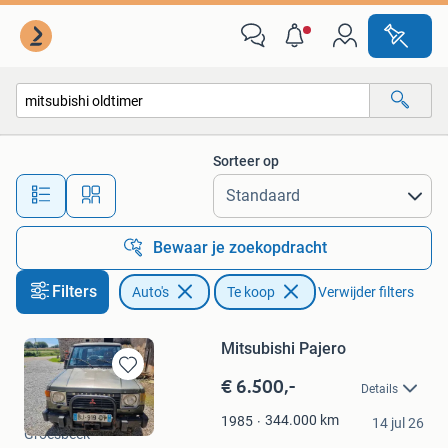
Auto's
Sorteer op
Alle afstanden…
Bewaar je zoekopdracht
Filters
Auto's
Te koop
Verwijder filters
Mitsubishi Pajero
€ 6.500,-
Bewaren
Details
in
diety
Mijn
344.000
km
1985
14 jul 26
Groesbeek
Favorieten