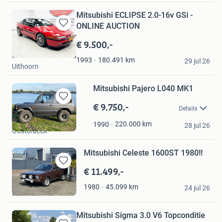
Mitsubishi ECLIPSE 2.0-16v GSi -
ONLINE AUCTION
Bewaren
in
€ 9.500,-
Mijn
Classic Car Auctions
Favorieten
180.491
km
1993
29 jul 26
Uithoorn
Mitsubishi Pajero L040 MK1
€ 9.750,-
Bewaren
Details
in
Jan
Mijn
220.000
km
1990
28 jul 26
Oosterbeek
Favorieten
Mitsubishi Celeste 1600ST 1980!!
€ 11.499,-
Bewaren
in
DiClassics
45.099
km
1980
Mijn
24 jul 26
Susteren
Favorieten
Mitsubishi Sigma 3.0 V6 Topconditie