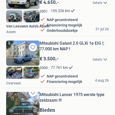
in
€ 4.650,-
Details
Mijn
Favorieten
155.226
km
2001
NAP gecontroleerd
Financiering mogelijk
Van Leeuwen Auto's Assen
31 jul 26
Onderhoudsboekje
Assen
Mitsubishi Galant 2.0 GLXi 1e EIG !;
77.000 km NAP !
Bewaren
in
€ 3.500,-
Details
Mijn
Favorieten
77.761
km
2000
NAP gecontroleerd
De Automediair
4 aug 26
Financiering mogelijk
Overveen
Mitsubishi Lancer 1975 eerste type
Bewaren
zeldzaam !!!
in
Mijn
Bieden
Favorieten