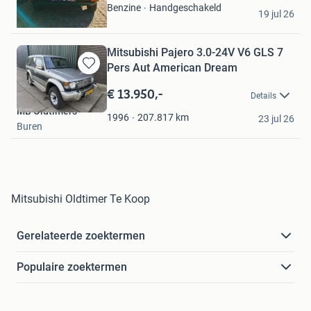
Ron
Handgeschakeld
Benzine
19 jul 26
Terwolde
Mitsubishi Pajero 3.0-24V V6 GLS 7
Pers Aut American Dream
Bewaren
in
€ 13.950,-
Details
Mijn
MB Oldtimers
Favorieten
207.817
km
1996
23 jul 26
Buren
Mitsubishi Oldtimer Te Koop
Gerelateerde zoektermen
Populaire zoektermen