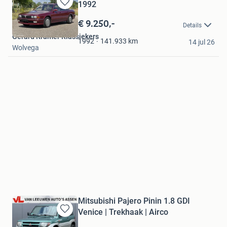
1992
Bewaren
in
€ 9.250,-
Details
Mijn
Gerard Kramer Klassiekers
Favorieten
141.933
km
1992
14 jul 26
Wolvega
Mitsubishi Pajero Pinin 1.8 GDI
Venice | Trekhaak | Airco
Bewaren