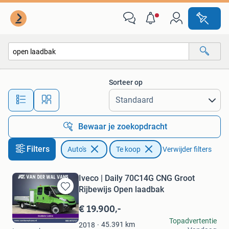
Auto's
Sorteer op
Alle afstanden…
Bewaar je zoekopdracht
Filters
Auto's
Te koop
Verwijder filters
Iveco | Daily 70C14G CNG Groot
Rijbewijs Open laadbak
Bewaren
in
€ 19.900,-
Mijn
Van der Wal Vans
Topadvertentie
Favorieten
45.391
km
2018