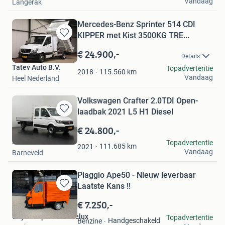
Vandaag
Langerak
Mercedes-Benz Sprinter 514 CDI
KIPPER met Kist 3500KG TRE...
Bewaren
in
€ 24.900,-
Details
Mijn
Tatev Auto B.V.
Topadvertentie
Favorieten
115.560
km
2018
Vandaag
Heel Nederland
Volkswagen Crafter 2.0TDI Open-
laadbak 2021 L5 H1 Diesel
Bewaren
in
€ 24.800,-
Mijn
Dutchvans.com
Topadvertentie
Favorieten
111.685
km
2021
Vandaag
Barneveld
Piaggio Ape50 - Nieuw leverbaar
Laatste Kans !!
Bewaren
in
€ 7.250,-
Mijn
Citytransporter Benelux
Topadvertentie
Favorieten
Handgeschakeld
Benzine