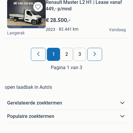
Renault Master L2 H1 | Lease vanaf
449,- p/mnd
Bewaren
in
€ 28.500,-
Mijn
Van der Wal Vans
Favorieten
82.441
km
2023
Vandaag
Langerak
1
2
3
Pagina 1 van 3
open laadbak in Auto's
Gerelateerde zoektermen
Populaire zoektermen