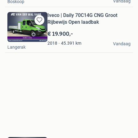
Vandaag
Boskoop
Iveco | Daily 70C14G CNG Groot
Rijbewijs Open laadbak
Bewaren
in
€ 19.900,-
Mijn
Van der Wal Vans
Favorieten
45.391
km
2018
Vandaag
Langerak