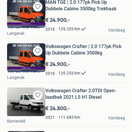
MAN TGE | 2.0 177pk Pick Up
Dubbele Cabine 3500kg Trekhaak
Bewaren
in
€ 24.900,-
Mijn
Van der Wal Vans
Favorieten
129.253
km
2018
Vandaag
Langerak
Volkswagen Crafter | 2.0 177pk Pick
Up Dubbele Cabine 3500kg
Bewaren
in
€ 24.900,-
Mijn
Van der Wal Vans
Favorieten
129.253
km
2018
Vandaag
Langerak
Volkswagen Crafter 2.0TDI Open-
laadbak 2021 L5 H1 Diesel
Bewaren
in
€ 24.800,-
Mijn
Dutchvans.com
Favorieten
111.685
km
2021
Vandaag
Barneveld