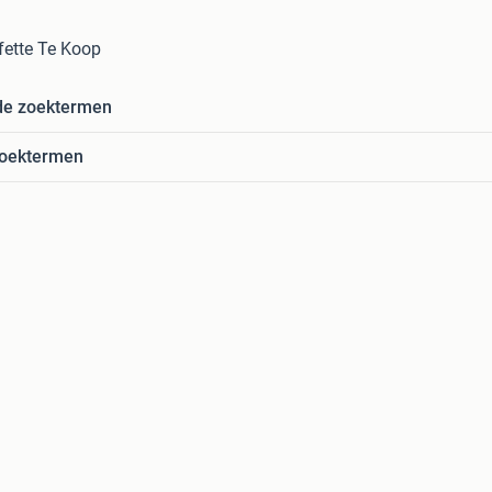
fette Te Koop
de zoektermen
zoektermen