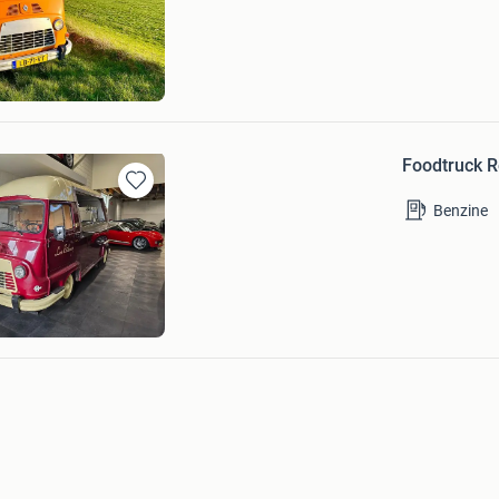
Mijn
Favorieten
n
am
Foodtruck R
Bewaren
Benzine
in
Mijn
Favorieten
ecialist Lunteren