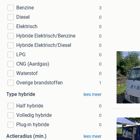
Benzine
3
Diesel
0
Elektrisch
0
Hybride Elektrisch/Benzine
0
Hybride Elektrisch/Diesel
0
LPG
0
CNG (Aardgas)
0
Waterstof
0
Overige brandstoffen
1
Type hybride
Verspuij
lees meer
Rotterd
Half hybride
0
Volledig hybride
0
Plug-in hybride
0
Actieradius (min.)
lees meer