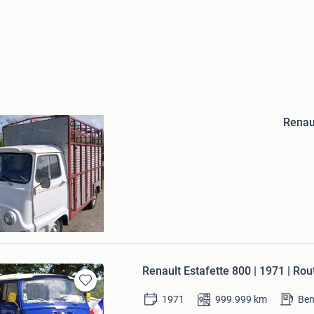
Bewaren
in
Renau
Mijn
Favorieten
am
Renault Estafette 800 | 1971 | Ro
Bewaren
1971
999.999
km
Ben
in