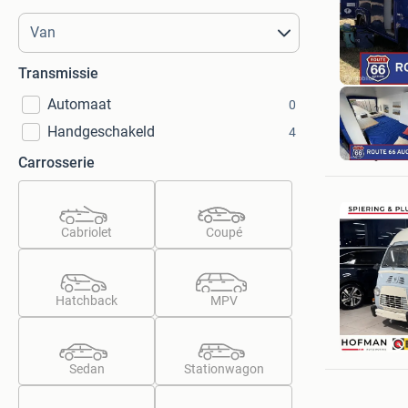
Transmissie
Automaat
0
Handgeschakeld
4
Carrosserie
Cabriolet
Coupé
Hatchback
MPV
Spiering
Rotterd
Sedan
Stationwagon