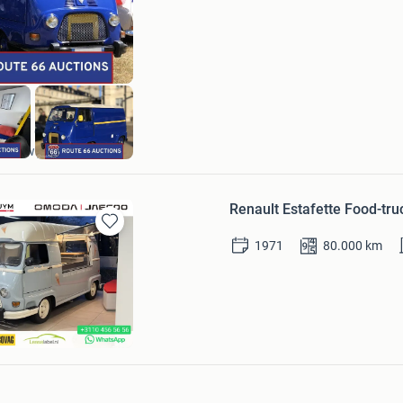
Mijn
Favorieten
Route 66 Auctions
Waalwijk
Renault Estafette Food-tru
Bewaren
1971
80.000
km
in
Mijn
Favorieten
 & Pluym Rotterdam
am