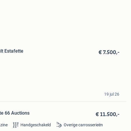
€ 7.500,-
lt Estafette
19 jul 26
€ 11.500,-
ute 66 Auctions
zine
Handgeschakeld
Overige carrosserieën