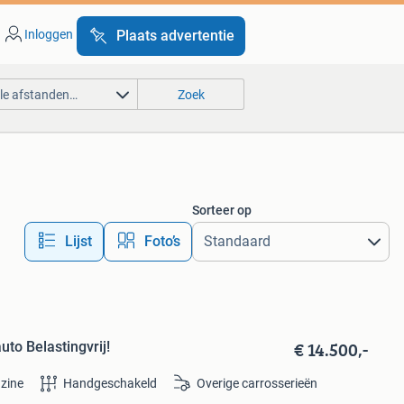
Inloggen
Plaats advertentie
lle afstanden…
Zoek
Sorteer op
Lijst
Foto’s
€ 14.500,-
to Belastingvrij!
zine
Handgeschakeld
Overige carrosserieën