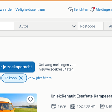
waarden
Veiligheidscentrum
Berichten
Meldingen
Auto's
A
Ontvang meldingen van
r je zoekopdracht
nieuwe zoekresultaten
Te koop
Verwijder filters
Uniek:Renault Estafette Kampeerau
Bewaren
1979
152.438
km
Ben
in