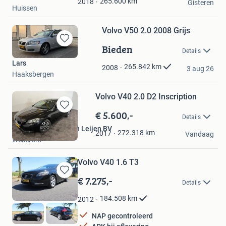
265.600
km
2018
Gisteren
Huissen
Volvo V50 2.0 2008 Grijs
Bieden
Bewaren
Details
in
Lars
Mijn
265.842
km
2008
3 aug 26
Haaksbergen
Favorieten
Volvo V40 2.0 D2 Inscription
€ 5.600,-
Bewaren
Details
in
Autogroothandel van Leijen BV
Mijn
272.318
km
2017
Vandaag
Wekerom
Favorieten
Volvo V40 1.6 T3
€ 7.275,-
Bewaren
Details
in
Mijn
184.508
km
2012
Favorieten
NAP gecontroleerd