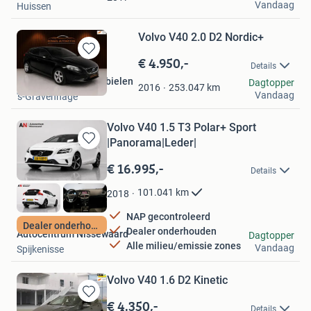
Vandaag
Huissen
Volvo V40 2.0 D2 Nordic+
€ 4.950,-
Bewaren
Details
in
G.P. Ponsen Automobielen
Dagtopper
Mijn
253.047
km
2016
Vandaag
's-Gravenhage
Favorieten
Volvo V40 1.5 T3 Polar+ Sport
|Panorama|Leder|
Bewaren
in
€ 16.995,-
Details
Mijn
Favorieten
101.041
km
2018
NAP gecontroleerd
Dealer onderhouden
Dealer onderhouden
Autocentrum Nissewaard
Dagtopper
Alle milieu/emissie zones
Vandaag
Spijkenisse
Volvo V40 1.6 D2 Kinetic
€ 4.350,-
Bewaren
Details