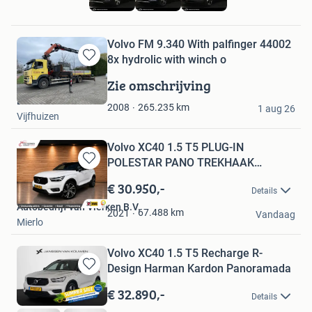
Volvo FM 9.340 With palfinger 44002
8x hydrolic with winch o
Bewaren
in
Zie omschrijving
Mijn
De Koker BV
Favorieten
265.235
km
2008
1 aug 26
Vijfhuizen
Volvo XC40 1.5 T5 PLUG-IN
POLESTAR PANO TREKHAAK
Bewaren
adaptive cr
in
€ 30.950,-
Details
Mijn
Autobedrijf van Vlerken B.V.
Favorieten
67.488
km
2021
Vandaag
Mierlo
Volvo XC40 1.5 T5 Recharge R-
Design Harman Kardon Panoramada
Bewaren
in
€ 32.890,-
Details
Mijn