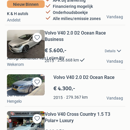
APK bij aflevering
Nieuw Binnen
Financiering mogelijk
Onderhoudsboekje
K & H auto's
Vandaag
Alle milieu/emissie zones
Andelst
Volvo V40 2.0 D2 Ocean Race
Business
Bewaren
in
€ 5.600,-
Details
Mijn
Autogroothandel van Leijen BV
Favorieten
256.668
km
2015
Vandaag
Wekerom
Volvo V40 2.0 D2 Ocean Race
€ 4.300,-
Bewaren
in
BO. Auto's
279.367
km
2015
Mijn
Vandaag
Hengelo
Favorieten
Volvo V40 Cross Country 1.5 T3
Polar+ Luxury
Bewaren
in