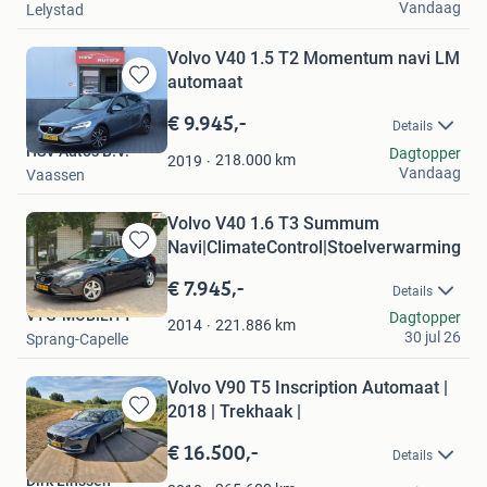
Vandaag
Lelystad
Volvo V40 1.5 T2 Momentum navi LM
automaat
Bewaren
in
€ 9.945,-
Details
Mijn
HSV Auto's B.V.
Dagtopper
Favorieten
218.000
km
2019
Vandaag
Vaassen
Volvo V40 1.6 T3 Summum
Navi|ClimateControl|Stoelverwarming|
Bewaren
in
€ 7.945,-
Details
Mijn
VTG-MOBILITY
Dagtopper
Favorieten
221.886
km
2014
30 jul 26
Sprang-Capelle
Volvo V90 T5 Inscription Automaat |
2018 | Trekhaak |
Bewaren
in
€ 16.500,-
Details
Mijn
Dirk Linssen
Favorieten