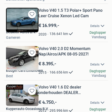
Volvo V40 1.5 T3 Polar+ Sport Pano
Leer Cruise Xenon Led Cam
Bewaren
in
€ 16.999,-
Details
Mijn
Beukhof Auto's B.V.
Favorieten
Dagtopper
136.641
km
2020
Vandaag
Gameren
Volvo V40 2.0 D2 Momentum
Nap/Airco/APK 08-05-2027!
Bewaren
in
€ 8.395,-
Details
Mijn
Budget Cars Eindhoven
Favorieten
Dagtopper
166.656
km
2015
Vandaag
Best
Volvo V40 1.6 D2 dealer
onderhouden DEALER
Bewaren
ONDERHOUDEN DISTR
in
€ 4.750,-
Details
Mijn
Kuyperauto Occasions B.V.
Favorieten
Dagtopper
295.996
km
2012