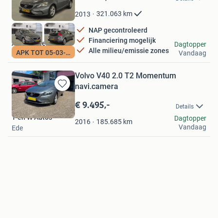
in
Mijn
321.063
km
2013
Favorieten
NAP gecontroleerd
Financiering mogelijk
Autohandel Honing
Dagtopper
Alle milieu/emissie zones
APK TOT 05-03-2027
Vandaag
Amersfoort
Volvo V40 2.0 T2 Momentum
navi.camera
Bewaren
in
€ 9.495,-
Details
Mijn
T en W Auto's
Dagtopper
Favorieten
185.685
km
2016
Vandaag
Ede