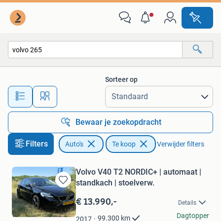
Auto's
Sorteer op
Alle afstanden…
Bewaar je zoekopdracht
Filters
Auto's
Te koop
Verwijder filters
Volvo V40 T2 NORDIC+ | automaat |
standkach | stoelverw.
Bewaren
in
€ 13.990,-
Details
Mijn
van der Mark
Favorieten
Dagtopper
99.300
km
2017