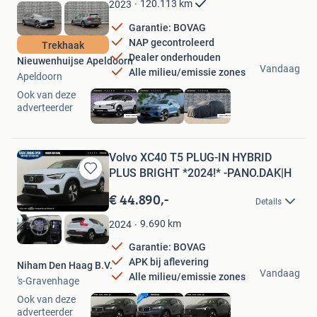
120.113
km
2023
Garantie: BOVAG
NAP gecontroleerd
Trekhaak
Dealer onderhouden
Nieuwenhuijse Apeldoorn
Vandaag
Alle milieu/emissie zones
Apeldoorn
Ook van deze
adverteerder
Volvo XC40 T5 PLUG-IN HYBRID
PLUS BRIGHT *2024!* -PANO.DAK|H
Bewaren
in
€ 44.890,-
Details
Mijn
Favorieten
9.690
km
2024
Garantie: BOVAG
APK bij aflevering
Niham Den Haag B.V.
Vandaag
Alle milieu/emissie zones
's-Gravenhage
Ook van deze
adverteerder