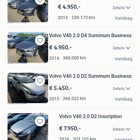
€ 4.950,-
Bewaren
Details
in
Kadour's Auto's
Mijn
239.173
km
2013
Vandaag
Barneveld
Favorieten
Volvo V40 2.0 D4 Summum Business
€ 4.950,-
Bewaren
Details
in
Kadour's Auto's
Mijn
360.000
km
2014
Vandaag
Barneveld
Favorieten
Volvo V40 2.0 D2 Summum Business
€ 5.450,-
Bewaren
Details
in
Kadour's Auto's
Mijn
266.022
km
2015
Vandaag
Barneveld
Favorieten
Volvo V40 2.0 D2 Inscription
€ 7.950,-
Bewaren
Details
in
Kadour's Auto's
Mijn
203.101
km
2016
Vandaag