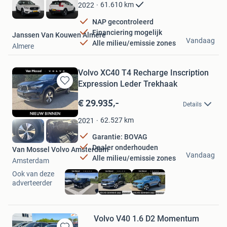
Favorieten
61.610
km
2022
NAP gecontroleerd
Financiering mogelijk
Janssen Van Kouwen Almere
Vandaag
Alle milieu/emissie zones
Almere
Volvo XC40 T4 Recharge Inscription
Expression Leder Trekhaak
Bewaren
in
€ 29.935,-
Details
Mijn
Favorieten
62.527
km
2021
Garantie: BOVAG
Dealer onderhouden
Van Mossel Volvo Amsterdam
Vandaag
Alle milieu/emissie zones
Amsterdam
Ook van deze
adverteerder
Volvo V40 1.6 D2 Momentum