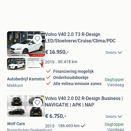
Volvo V40 2.0 T3 R-Design
LED/Stoelverw/Cruise/Clima/PDC
Bewaren
in
€ 16.950,-
Details
Mijn
Favorieten
90.418
km
2019
Financiering mogelijk
Onderhoudsboekje
Autobedrijf Kamstra
Dagtopper
Alle milieu/emissie zones
Vandaag
Makkum
Volvo V40 2.0 D2 R-Design Business |
NAVIGATIE | APK | NAP
Bewaren
in
€ 6.750,-
Details
Mijn
Wolf Cars
Favorieten
Dagtopper
186.693
km
2015
Vandaag
Bunschoten-Spakenburg