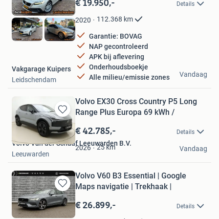
€ 19.950,-
Details
Mijn
Favorieten
112.368
km
2020
Garantie: BOVAG
NAP gecontroleerd
APK bij aflevering
Onderhoudsboekje
Vakgarage Kuipers
Vandaag
Alle milieu/emissie zones
Leidschendam
Volvo EX30 Cross Country P5 Long
Range Plus Europa 69 kWh /
Bewaren
in
€ 42.785,-
Details
Mijn
Volvo Van der Schaaf Leeuwarden B.V.
Favorieten
25
km
2026
Vandaag
Leeuwarden
Volvo V60 B3 Essential | Google
Maps navigatie | Trekhaak |
Bewaren
in
€ 26.899,-
Details
Mijn
Favorieten