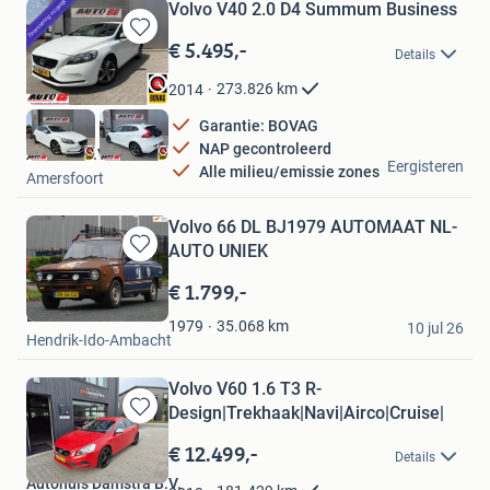
Volvo V40 2.0 D4 Summum Business
€ 5.495,-
Bewaren
Details
in
Mijn
273.826
km
2014
Favorieten
Garantie: BOVAG
NAP gecontroleerd
Auto 66 B.V.
Eergisteren
Alle milieu/emissie zones
Amersfoort
Volvo 66 DL BJ1979 AUTOMAAT NL-
AUTO UNIEK
Bewaren
in
€ 1.799,-
Mijn
Dunant Cars
Favorieten
35.068
km
1979
10 jul 26
Hendrik-Ido-Ambacht
Volvo V60 1.6 T3 R-
Design|Trekhaak|Navi|Airco|Cruise|
Bewaren
in
€ 12.499,-
Details
Mijn
Autohuis Damstra B.V.
Favorieten