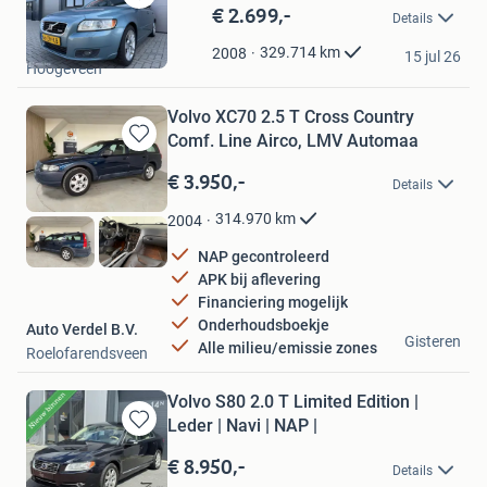
€ 2.699,-
Bewaren
Details
in
Hindriks Auto's B.V.
Mijn
329.714
km
2008
15 jul 26
Hoogeveen
Favorieten
Volvo XC70 2.5 T Cross Country
Comf. Line Airco, LMV Automaa
Bewaren
in
€ 3.950,-
Details
Mijn
Favorieten
314.970
km
2004
NAP gecontroleerd
APK bij aflevering
Financiering mogelijk
Onderhoudsboekje
Auto Verdel B.V.
Gisteren
Alle milieu/emissie zones
Roelofarendsveen
Volvo S80 2.0 T Limited Edition |
Leder | Navi | NAP |
Bewaren
in
€ 8.950,-
Details
Mijn