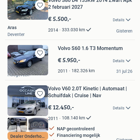
Volvo S80 D4 133KW 2014 Zwart Apk
2 februari 2027
Bewaren
in
€ 5.500,-
Details
Mijn
Aras
Favorieten
333.030
km
2014
Gisteren
Deventer
Volvo S60 1.6 T3 Momentum
€ 5.950,-
Bewaren
Details
in
JS Auto's
Mijn
182.326
km
2011
31 jul 26
Hoogeveen
Favorieten
Volvo V60 2.0T Kinetic | Automaat |
Schuifdak | Cruise | Nav
Bewaren
in
€ 12.450,-
Details
Mijn
Favorieten
108.140
km
2011
NAP gecontroleerd
Financiering mogelijk
Dealer Onderhouden
Occasion Line B.V.