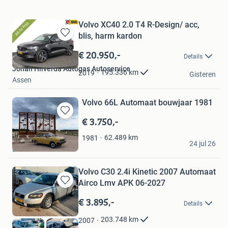
Volvo XC40 2.0 T4 R-Design/ acc,
blis, harm kardon
Bewaren
in
€ 20.950,-
Details
Mijn
Johan Hilverda Autogas Autoservice
Favorieten
195.336
km
2019
Gisteren
Assen
Volvo 66L Automaat bouwjaar 1981
€ 3.750,-
Bewaren
in
62.489
km
1981
A. Gilles
Mijn
24 jul 26
Favorieten
Ede
Volvo C30 2.4i Kinetic 2007 Automaat
Airco Lmv APK 06-2027
Bewaren
in
€ 3.895,-
Details
Mijn
Favorieten
203.748
km
2007