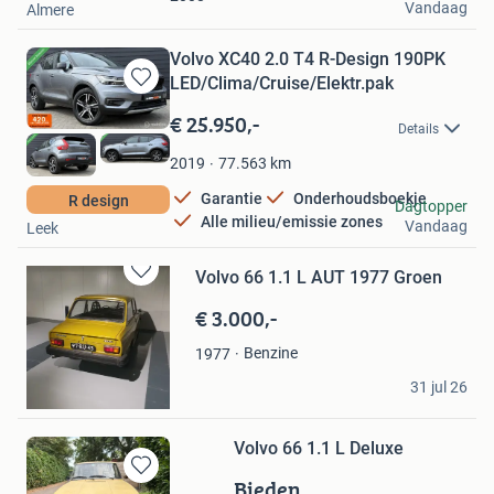
Vandaag
Almere
Volvo XC40 2.0 T4 R-Design 190PK
LED/Clima/Cruise/Elektr.pak
Bewaren
in
€ 25.950,-
Details
Mijn
Favorieten
77.563
km
2019
Garantie
Onderhoudsboekje
R design
De Autopoort
Dagtopper
Alle milieu/emissie zones
Vandaag
Leek
Volvo 66 1.1 L AUT 1977 Groen
Bewaren
in
€ 3.000,-
Mijn
Favorieten
Benzine
1977
Roy Kraakman
31 jul 26
Heiloo
Volvo 66 1.1 L Deluxe
Bieden
Bewaren