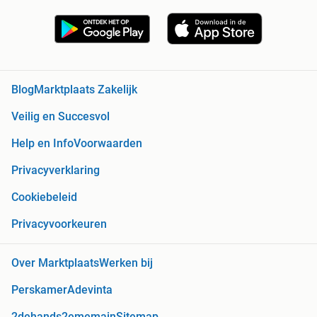
Blog
Marktplaats Zakelijk
Veilig en Succesvol
Help en Info
Voorwaarden
Privacyverklaring
Cookiebeleid
Privacyvoorkeuren
Over Marktplaats
Werken bij
Perskamer
Adevinta
2dehands
2ememain
Sitemap