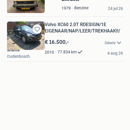
in
Lindsay
Benzine
1979
Mijn
24 jul 26
Ulvenhout
Favorieten
Volvo XC60 2.0T RDESIGN/1E
EIGENAAR/NAP/LEER/TREKHAAK!!/
Bewaren
in
€ 16.500,-
Details
Mijn
Shania
Favorieten
77.834
km
2010
4 aug 26
Oudenbosch