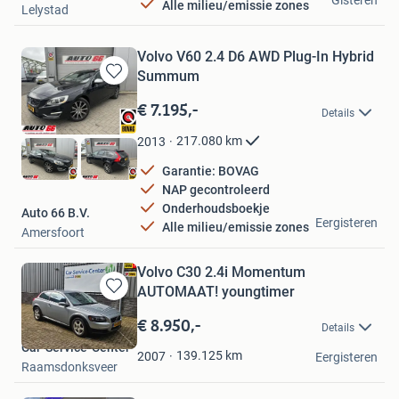
Gisteren
Alle milieu/emissie zones
Lelystad
Volvo V60 2.4 D6 AWD Plug-In Hybrid
Summum
Bewaren
in
€ 7.195,-
Details
Mijn
Favorieten
217.080
km
2013
Garantie: BOVAG
NAP gecontroleerd
Onderhoudsboekje
Auto 66 B.V.
Eergisteren
Alle milieu/emissie zones
Amersfoort
Volvo C30 2.4i Momentum
AUTOMAAT! youngtimer
Bewaren
in
€ 8.950,-
Details
Mijn
Car-Service-Center
Favorieten
139.125
km
2007
Eergisteren
Raamsdonksveer