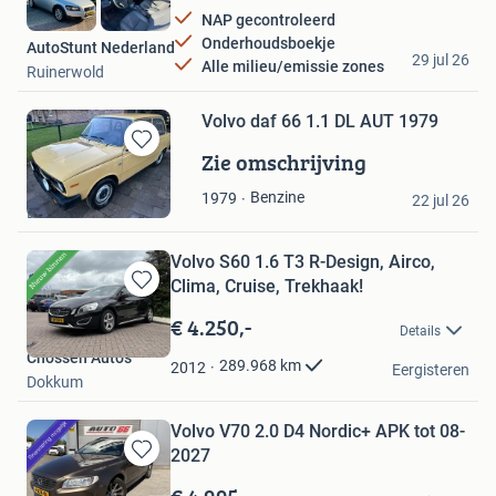
NAP gecontroleerd
Onderhoudsboekje
AutoStunt Nederland
29 jul 26
Alle milieu/emissie zones
Ruinerwold
Volvo daf 66 1.1 DL AUT 1979
Zie omschrijving
Bewaren
in
Corjan
Benzine
1979
Mijn
22 jul 26
Beek en Donk
Favorieten
Volvo S60 1.6 T3 R-Design, Airco,
Clima, Cruise, Trekhaak!
Bewaren
in
€ 4.250,-
Details
Mijn
Cnossen Auto's
Favorieten
289.968
km
2012
Eergisteren
Dokkum
Volvo V70 2.0 D4 Nordic+ APK tot 08-
2027
Bewaren
in