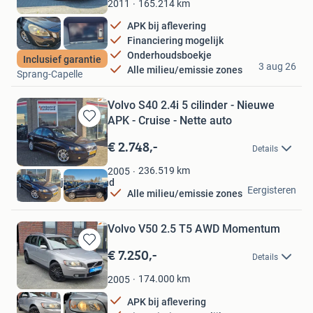
Mijn
165.214
km
2011
Favorieten
APK bij aflevering
Financiering mogelijk
Onderhoudsboekje
Algeo Auto's
Inclusief garantie
3 aug 26
Alle milieu/emissie zones
Sprang-Capelle
Volvo S40 2.4i 5 cilinder - Nieuwe
APK - Cruise - Nette auto
Bewaren
in
€ 2.748,-
Details
Mijn
Favorieten
236.519
km
2005
Autobedrijf Kaatsland
Eergisteren
Alle milieu/emissie zones
Sneek
Volvo V50 2.5 T5 AWD Momentum
€ 7.250,-
Bewaren
Details
in
Mijn
174.000
km
2005
Favorieten
APK bij aflevering