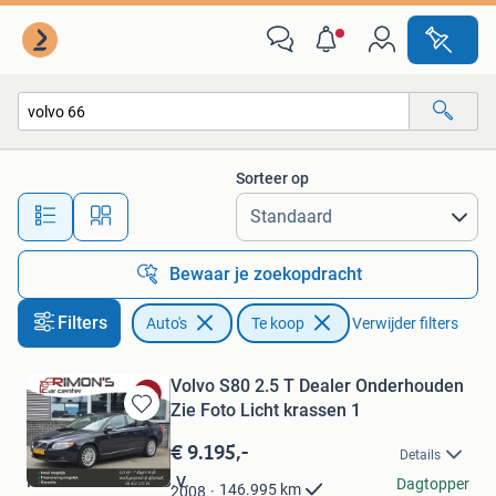
Auto's
Sorteer op
Alle afstanden…
Bewaar je zoekopdracht
Filters
Auto's
Te koop
Verwijder filters
Volvo S80 2.5 T Dealer Onderhouden
Zie Foto Licht krassen 1
Bewaren
in
€ 9.195,-
Details
Mijn
Rimons Car Center B.V.
Favorieten
Dagtopper
146.995
km
2008