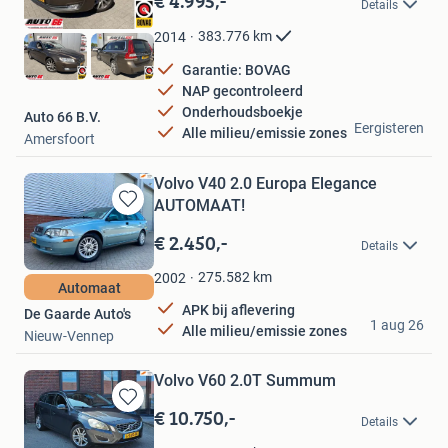
€ 4.995,-
Details
Mijn
Favorieten
383.776
km
2014
Garantie: BOVAG
NAP gecontroleerd
Onderhoudsboekje
Auto 66 B.V.
Eergisteren
Alle milieu/emissie zones
Amersfoort
Volvo V40 2.0 Europa Elegance
AUTOMAAT!
Bewaren
in
€ 2.450,-
Details
Mijn
Favorieten
275.582
km
2002
Automaat
APK bij aflevering
De Gaarde Auto's
1 aug 26
Alle milieu/emissie zones
Nieuw-Vennep
Volvo V60 2.0T Summum
€ 10.750,-
Bewaren
Details
in