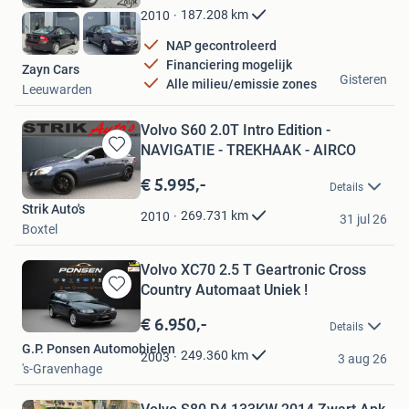
Favorieten
187.208
km
2010
NAP gecontroleerd
Financiering mogelijk
Zayn Cars
Gisteren
Alle milieu/emissie zones
Leeuwarden
Volvo S60 2.0T Intro Edition -
NAVIGATIE - TREKHAAK - AIRCO
Bewaren
in
€ 5.995,-
Details
Mijn
Strik Auto's
Favorieten
269.731
km
2010
31 jul 26
Boxtel
Volvo XC70 2.5 T Geartronic Cross
Country Automaat Uniek !
Bewaren
in
€ 6.950,-
Details
Mijn
G.P. Ponsen Automobielen
Favorieten
249.360
km
2003
3 aug 26
's-Gravenhage