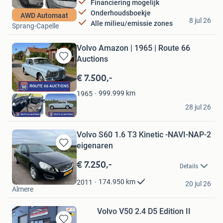
Financiering mogelijk
Onderhoudsboekje
Algeo Auto's
AWD Automaat
8 jul 26
Alle milieu/emissie zones
Sprang-Capelle
Volvo Amazon | 1965 | Route 66
Auctions
Bewaren
in
€ 7.500,-
Mijn
Favorieten
999.999
km
1965
Route 66 Auctions
28 jul 26
Waalwijk
Volvo S60 1.6 T3 Kinetic -NAVI-NAP-2
eigenaren
Bewaren
in
€ 7.250,-
Details
Mijn
Autoplein Almere
Favorieten
174.950
km
2011
20 jul 26
Almere
Volvo V50 2.4 D5 Edition II