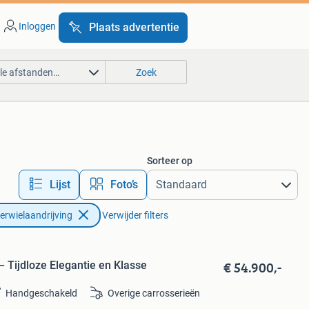
Inloggen
Plaats advertentie
lle afstanden…
Zoek
Sorteer op
Lijst
Foto’s
erwielaandrijving
Verwijder filters
€ 54.900,-
– Tijdloze Elegantie en Klasse
Handgeschakeld
Overige carrosserieën