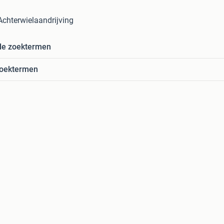
Achterwielaandrijving
de zoektermen
zoektermen