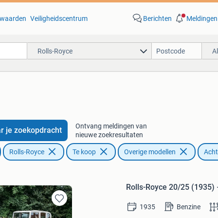
waarden
Veiligheidscentrum
Berichten
Meldingen
Rolls-Royce
A
Ontvang meldingen van
r je zoekopdracht
nieuwe zoekresultaten
Rolls-Royce
Te koop
Overige modellen
Acht
Rolls-Royce 20/25 (1935) 
1935
Benzine
Bewaren
in