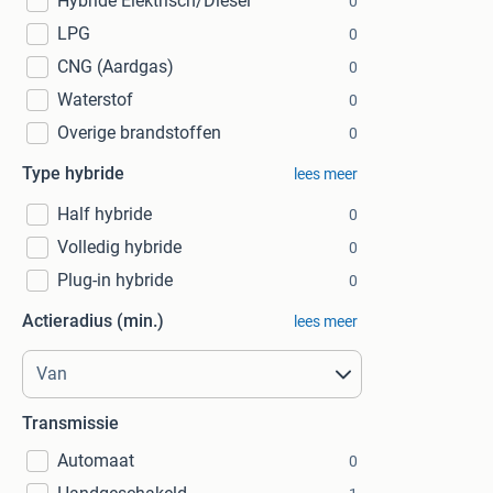
Hybride Elektrisch/Diesel
0
LPG
0
CNG (Aardgas)
0
Waterstof
0
Overige brandstoffen
0
Type hybride
lees meer
Half hybride
0
Volledig hybride
0
Plug-in hybride
0
Actieradius (min.)
lees meer
Transmissie
Automaat
0