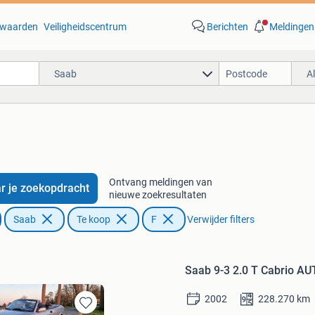
waarden
Veiligheidscentrum
Berichten
Meldingen
Saab
A
Ontvang meldingen van
r je zoekopdracht
nieuwe zoekresultaten
Saab
Te koop
F
Verwijder filters
Saab 9-3 2.0 T Cabrio AU
2002
228.270
km