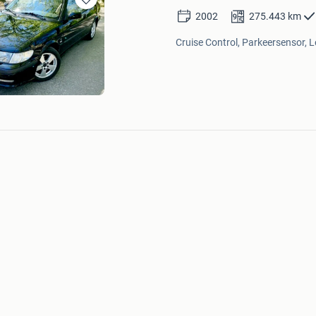
Bewaren
2002
275.443
km
in
Mijn
Cruise Control, Parkeersensor, L
Favorieten