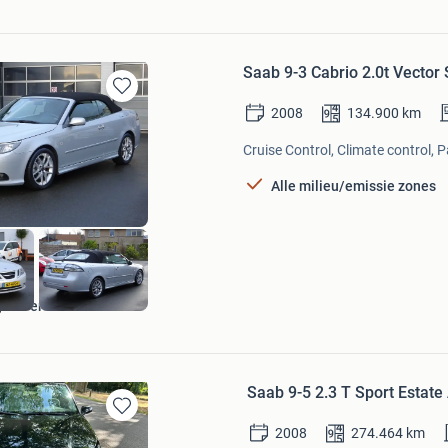
Saab 9-3 Cabrio 2.0t Vector 
Bewaren
2008
134.900
km
in
Mijn
Cruise Control, Climate control, 
Favorieten
Alle milieu/emissie zones
ge Boersma
Saab 9-5 2.3 T Sport Estat
Bewaren
2008
274.464
km
in