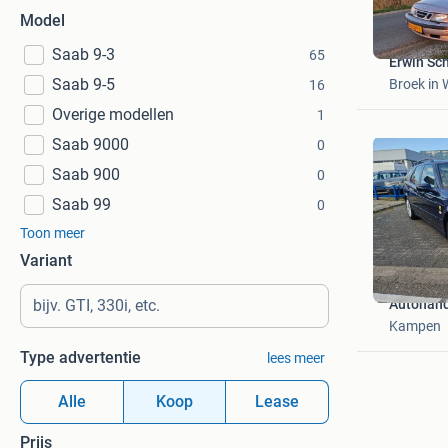
Model
Saab 9-3
65
Erwin Sc
Saab 9-5
Broek in 
16
Overige modellen
1
Saab 9000
0
Saab 900
0
Saab 99
0
Toon meer
Variant
Autohand
Kampen
Type advertentie
lees meer
Alle
Koop
Lease
Prijs