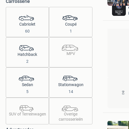
Carrosserie
Cabriolet
Coupé
60
1
MPV
Hatchback
2
Sedan
Stationwagon
5
14
SUV of Terreinwagen
Overige
carrosserieën