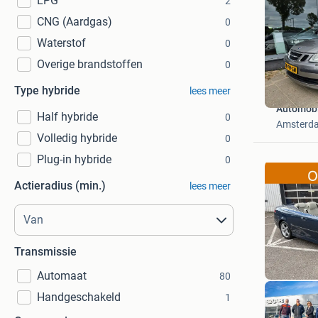
LPG
2
CNG (Aardgas)
0
Waterstof
0
Overige brandstoffen
0
Type hybride
lees meer
Automobi
Half hybride
0
Amsterd
Volledig hybride
0
Plug-in hybride
0
Actieradius (min.)
lees meer
Transmissie
Automaat
80
Handgeschakeld
1