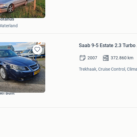
Bewaren
in
Mijn
Favorieten
hotanus
Waterland
Saab 9-5 Estate 2.3 Turbo
Bewaren
2007
372.860
km
in
Mijn
Trekhaak, Cruise Control, Clima
Favorieten
el Bunt