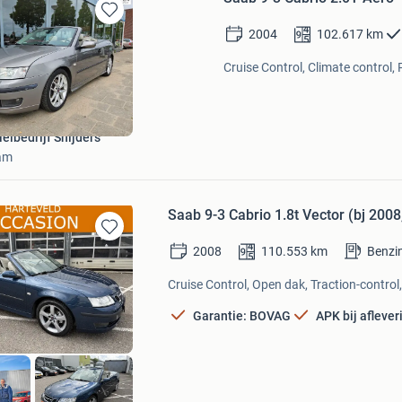
Bewaren
2004
102.617
km
in
Mijn
Cruise Control, Climate control,
Favorieten
elbedrijf Snijders
am
Saab 9-3 Cabrio 1.8t Vector (bj 200
Bewaren
2008
110.553
km
Benzi
in
Mijn
Cruise Control, Open dak, Traction-control,
Favorieten
Garantie: BOVAG
APK bij aflever