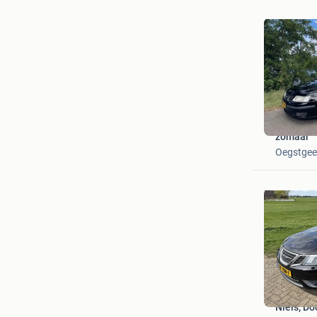
zomaar
Oegstgee
Niels; D