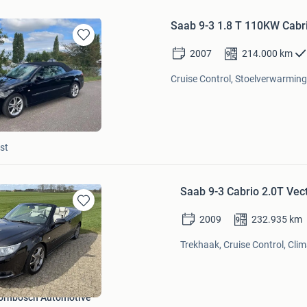
Saab 9-3 1.8 T 110KW Cabr
Bewaren
2007
214.000
km
in
Mijn
Cruise Control, Stoelverwarming
Favorieten
st
Saab 9-3 Cabrio 2.0T Vec
Bewaren
2009
232.935
km
in
Mijn
Trekhaak, Cruise Control, Clim
Favorieten
oornbosch Automotive