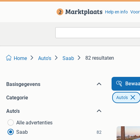
Help en info
Voor
82 resultaten
Home
Auto's
Saab
Bewaa
Basisgegevens
Categorie
Auto's
Auto's
Alle advertenties
Saab
82