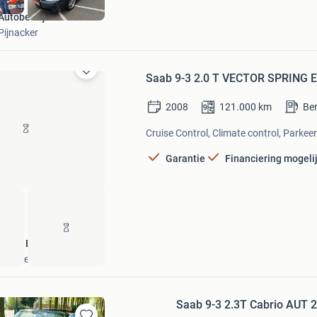
Autobedrijf Harteveld
Pijnacker
Saab 9-3 2.0 T VECTOR SPRING E
Bewaren
in
Mijn
2008
121.000
km
Be
Favorieten
Cruise Control, Climate control, Parkee
Garantie
Financiering mogeli
W. ter Braake Motoren
Nijeveen
Saab 9-3 2.3T Cabrio AUT 