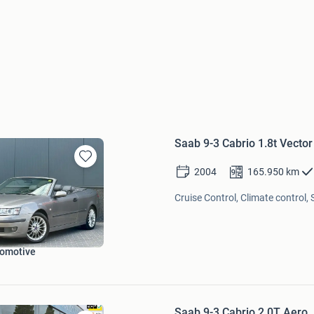
Saab 9-3 Cabrio 1.8t Vecto
Bewaren
2004
165.950
km
in
Mijn
Cruise Control, Climate control,
Favorieten
omotive
Saab 9-3 Cabrio 2.0T Aero