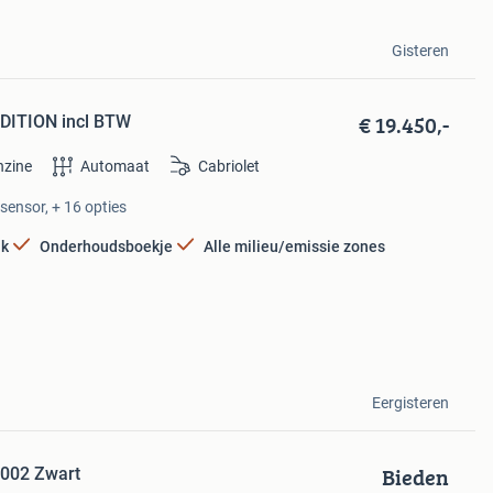
Gisteren
€ 19.450,-
DITION incl BTW
nzine
Automaat
Cabriolet
rsensor, + 16 opties
jk
Onderhoudsboekje
Alle milieu/emissie zones
Eergisteren
Bieden
2002 Zwart