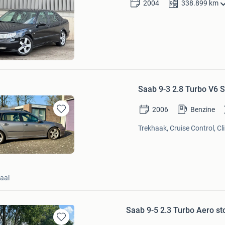
2004
338.899
km
in
Mijn
Favorieten
m
n
Saab 9-3 2.8 Turbo V6 S
2006
Benzine
Bewaren
in
Trekhaak, Cruise Control, Cl
Mijn
Favorieten
aal
Saab 9-5 2.3 Turbo Aero st