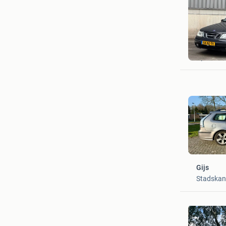
E.Yildiri
Apeldoor
Gijs
Stadskan