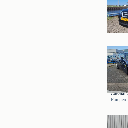
Westlan
Huizen
Autohand
Kampen