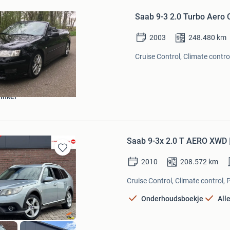
in
Saab 9-3 2.0 Turbo Aero
Mijn
Favorieten
2003
248.480
km
Cruise Control, Climate contro
inkel
Saab 9-3x 2.0 T AERO XWD 
Bewaren
2010
208.572
km
in
Mijn
Cruise Control, Climate control, 
Favorieten
Onderhoudsboekje
All