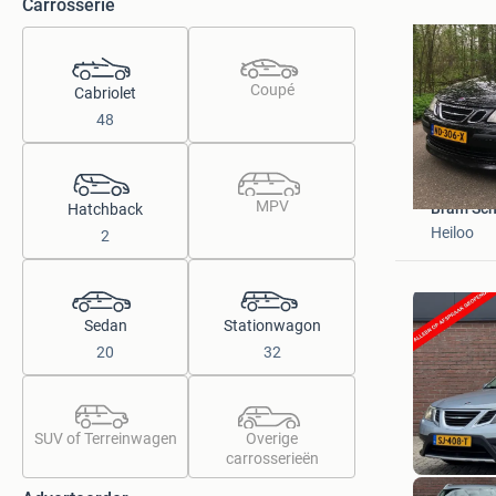
Carrosserie
Coupé
Cabriolet
48
MPV
Bram Sch
Hatchback
Heiloo
2
Sedan
Stationwagon
20
32
SUV of Terreinwagen
Overige
carrosserieën