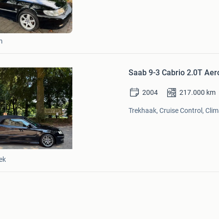
in
Mijn
Favorieten
m
Bewaren
in
Saab 9-3 Cabrio 2.0T Aer
Mijn
Favorieten
2004
217.000
km
Trekhaak, Cruise Control, Clim
ek