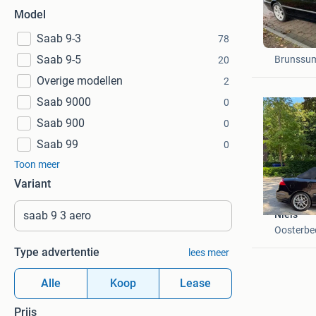
Model
Saab 9-3
78
rob
Saab 9-5
Brunssu
20
Overige modellen
2
Saab 9000
0
Saab 900
0
Saab 99
0
Toon meer
Variant
Niels
Oosterbe
Type advertentie
lees meer
Alle
Koop
Lease
Prijs