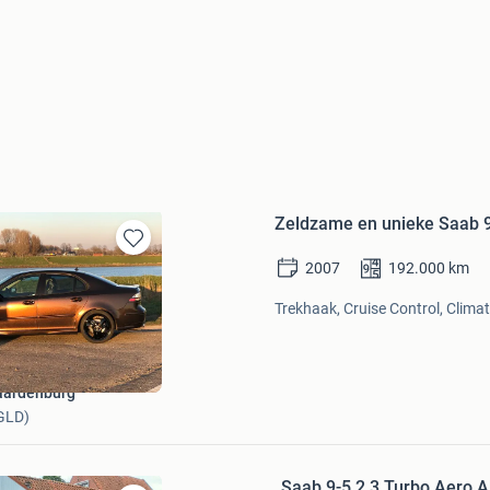
Zeldzame en unieke Saab 9
Bewaren
2007
192.000
km
in
Mijn
Trekhaak, Cruise Control, Climat
Favorieten
aardenburg
(GLD)
Saab 9-5 2.3 Turbo Aero 