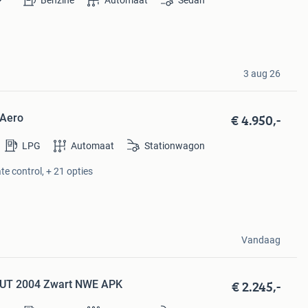
Benzine
Automaat
Sedan
3 aug 26
€ 4.950,-
 Aero
LPG
Automaat
Stationwagon
te control, + 21 opties
Vandaag
€ 2.245,-
 AUT 2004 Zwart NWE APK