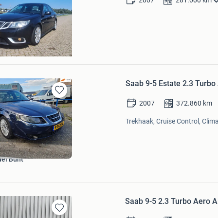
Mijn
2007
281.000
km
Favorieten
d
Saab 9-5 Estate 2.3 Turbo
Bewaren
2007
372.860
km
in
Mijn
Trekhaak, Cruise Control, Clima
Favorieten
el Bunt
Saab 9-5 2.3 Turbo Aero
Bewaren