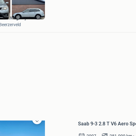
UniekWagentje
Beerzerveld
Saab 9-3 2.8 T V6 Aero S
Bewaren
in