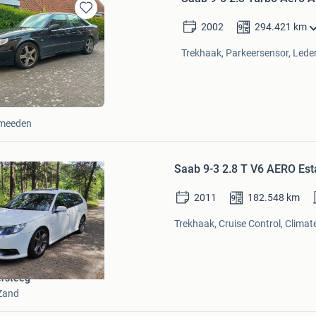
Bewaren
2002
294.421
km
in
Mijn
Trekhaak, Parkeersensor, Leder
Favorieten
rmeeden
Bewaren
in
Saab 9-3 2.8 T V6 AERO Es
Mijn
Favorieten
2011
182.548
km
Trekhaak, Cruise Control, Climate
rsteeg
Zand
Bewaren