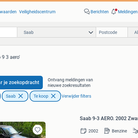
waarden
Veiligheidscentrum
Berichten
Meldingen
Saab
A
 9 3 aero'
Ontvang meldingen van
r je zoekopdracht
nieuwe zoekresultaten
Saab
Te koop
Verwijder filters
Saab 9-3 AERO. 2002 Zwa
2002
Benzine
Bewaren