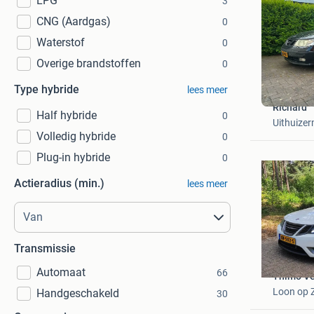
LPG
3
CNG (Aardgas)
0
Waterstof
0
Overige brandstoffen
0
Type hybride
lees meer
Richard
Half hybride
0
Uithuize
Volledig hybride
0
Plug-in hybride
0
Actieradius (min.)
lees meer
Transmissie
Automaat
66
Thimo Ve
Loon op 
Handgeschakeld
30