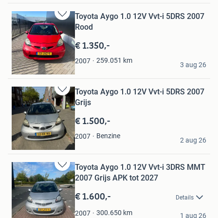
Toyota Aygo 1.0 12V Vvt-i 5DRS 2007
Bewaren
Rood
in
Mijn
€ 1.350,-
Favorieten
Omar Al Zoubi
259.051
km
2007
3 aug 26
Oosterhout
Toyota Aygo 1.0 12V Vvt-i 5DRS 2007
Bewaren
Grijs
in
Mijn
€ 1.500,-
Favorieten
Achib Beldouk
Benzine
2007
2 aug 26
Rotterdam
Toyota Aygo 1.0 12V Vvt-i 3DRS MMT
Bewaren
2007 Grijs APK tot 2027
in
Mijn
€ 1.600,-
Details
Favorieten
Dan
300.650
km
2007
1 aug 26