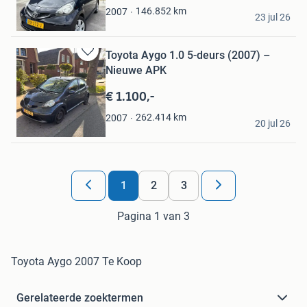
VR Car Centre
146.852
km
2007
23 jul 26
Koudum
Toyota Aygo 1.0 5-deurs (2007) –
Bewaren
Nieuwe APK
in
Mijn
€ 1.100,-
Favorieten
Mathijs
262.414
km
2007
20 jul 26
Hengelo
1
2
3
Pagina 1 van 3
Toyota Aygo 2007 Te Koop
Gerelateerde zoektermen