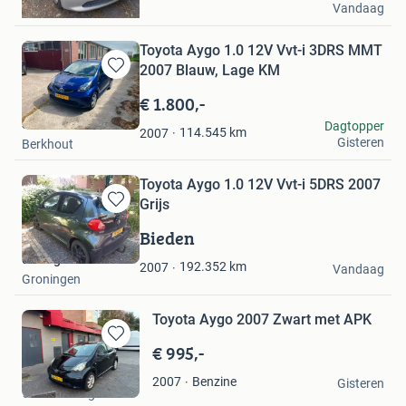
Vandaag
Wageningen
Toyota Aygo 1.0 12V Vvt-i 3DRS MMT
2007 Blauw, Lage KM
Bewaren
in
€ 1.800,-
Mijn
SiebeB
Dagtopper
Favorieten
114.545
km
2007
Gisteren
Berkhout
Toyota Aygo 1.0 12V Vvt-i 5DRS 2007
Grijs
Bewaren
in
Bieden
Mijn
de Jager
Favorieten
192.352
km
2007
Vandaag
Groningen
Toyota Aygo 2007 Zwart met APK
€ 995,-
Bewaren
in
Aydin
Benzine
2007
Mijn
Gisteren
's-Gravenhage
Favorieten