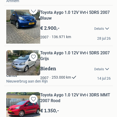
Arnhem
Toyota Aygo 1.0 12V Vvt-i 5DRS 2007
Bewaren
Blauw
in
Mijn
€ 2.900,-
Details
Favorieten
Yaniek van Koppen
136.971
km
2007
28 jul 26
Maasland
Toyota Aygo 1.0 12V Vvt-i 5DRS 2007
Grijs
Bewaren
in
Bieden
Details
Mijn
Carlos
Favorieten
253.000
km
2007
14 jul 26
Nieuwerbrug aan den Rijn
Toyota Aygo 1.0 12V Vvt-i 3DRS MMT
2007 Rood
Bewaren
in
€ 1.350,-
Mijn
Divo