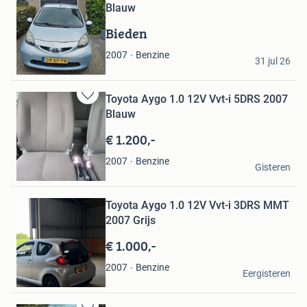
Blauw
Bieden
daan de vries
Benzine
2007
31 jul 26
Breda
Toyota Aygo 1.0 12V Vvt-i 5DRS 2007
Bewaren
Blauw
in
Mijn
€ 1.200,-
Favorieten
R.A Arsenal
Benzine
2007
Gisteren
Joure
Bewaren
Toyota Aygo 1.0 12V Vvt-i 3DRS MMT
in
Mijn
2007 Grijs
Favorieten
€ 1.000,-
Dari
Benzine
2007
Eergisteren
Haarlem