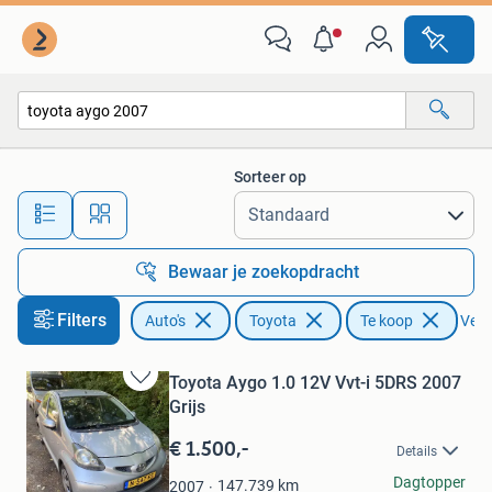
Toyota
Sorteer op
Alle afstanden…
Bewaar je zoekopdracht
Filters
Auto's
Toyota
Te koop
Verwi
Toyota Aygo 1.0 12V Vvt-i 5DRS 2007
Bewaren
Grijs
in
Mijn
€ 1.500,-
Details
Favorieten
Fenne
Dagtopper
147.739
km
2007