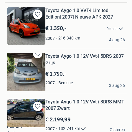
Toyota Aygo 1.0 VVT-i Limited
Edition| 2007| Nieuwe APK 2027
Bewaren
in
€ 1.350,-
Details
Mijn
Favorieten
Ar
216.340
km
2007
4 aug 26
Wierden
Toyota Aygo 1.0 12V Vvt-i 5DRS 2007
Bewaren
Grijs
in
Mijn
€ 1.750,-
Favorieten
J.Lamers
Benzine
2007
3 aug 26
Venray
Toyota Aygo 1.0 12V Vvt-i 3DRS MMT
2007 Zwart
Bewaren
in
€ 2.199,99
Mijn
Pedram
Favorieten
132.741
km
2007
Gisteren