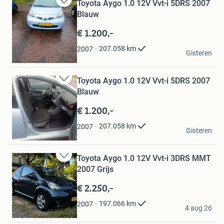
Toyota Aygo 1.0 12V Vvt-i 5DRS 2007
Bewaren
Blauw
in
Mijn
€ 1.200,-
Favorieten
R.A Arsenal
207.058
km
2007
Gisteren
Joure
Toyota Aygo 1.0 12V Vvt-i 5DRS 2007
Bewaren
Blauw
in
Mijn
€ 1.200,-
Favorieten
R.A Arsenal
207.058
km
2007
Gisteren
Joure
Toyota Aygo 1.0 12V Vvt-i 3DRS MMT
Bewaren
2007 Grijs
in
Mijn
€ 2.250,-
Favorieten
Cheyenne Kerkmeer
197.066
km
2007
4 aug 26
Almere