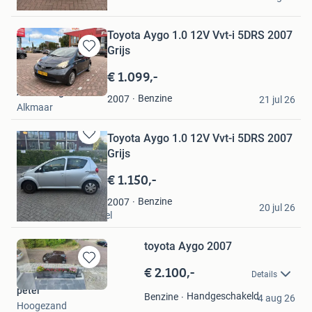
Wassenaar
Toyota Aygo 1.0 12V Vvt-i 5DRS 2007
Grijs
Bewaren
in
€ 1.099,-
Mijn
Alain Leegwater
Favorieten
Benzine
2007
21 jul 26
Alkmaar
Toyota Aygo 1.0 12V Vvt-i 5DRS 2007
Bewaren
Grijs
in
Mijn
€ 1.150,-
Favorieten
Madani Acharrab
Benzine
2007
20 jul 26
Capelle aan den IJssel
toyota Aygo 2007
€ 2.100,-
Bewaren
Details
in
peter
Mijn
Handgeschakeld
Benzine
4 aug 26
Hoogezand
Favorieten