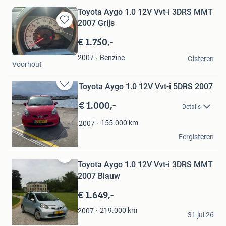
Toyota Aygo 1.0 12V Vvt-i 3DRS MMT
2007 Grijs
Bewaren
in
€ 1.750,-
Mijn
stucmodern
Favorieten
Benzine
2007
Gisteren
Voorhout
Toyota Aygo 1.0 12V Vvt-i 5DRS 2007
Bewaren
in
€ 1.000,-
Details
Mijn
Favorieten
155.000
km
2007
Dave
Eergisteren
Beverwijk
Toyota Aygo 1.0 12V Vvt-i 3DRS MMT
Bewaren
in
2007 Blauw
Mijn
€ 1.649,-
Favorieten
Job
219.000
km
2007
31 jul 26
Leersum