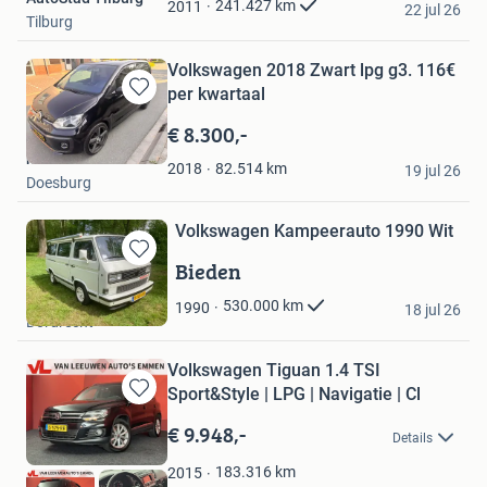
241.427
km
2011
22 jul 26
Tilburg
Volkswagen 2018 Zwart lpg g3. 116€
per kwartaal
Bewaren
in
€ 8.300,-
Mijn
martien
Favorieten
82.514
km
2018
19 jul 26
Doesburg
Volkswagen Kampeerauto 1990 Wit
Bieden
Bewaren
in
Euser
530.000
km
1990
Mijn
18 jul 26
Dordrecht
Favorieten
Volkswagen Tiguan 1.4 TSI
Sport&Style | LPG | Navigatie | Cl
Bewaren
in
€ 9.948,-
Details
Mijn
Favorieten
183.316
km
2015