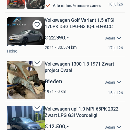
van Leeuwen Auto's
18 jul 26
Alle milieu/emissie zones
Emmen
Volkswagen Golf Variant 1.5 eTSI
170PK DSG LPG-G3 IQ-LED+ACC
Bewaren
in
€ 22.390,-
Details
Mijn
Blom Auto
Favorieten
80.574
km
2021
17 jul 26
Heino
Volkswagen 1300 1.3 1971 Zwart
Bewaren
project Ovaal
in
Mijn
Bieden
Details
Favorieten
van boxtel
0
km
1971
15 jul 26
Valkenswaard
Volkswagen up! 1.0 MPI 65PK 2022
Bewaren
Zwart LPG G3! Voordelig!
in
Mijn
€ 12.500,-
Details
Favorieten