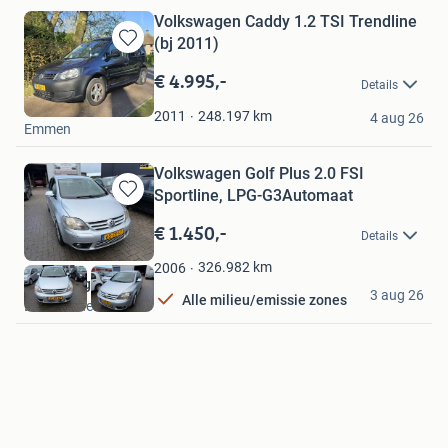
Volkswagen Caddy 1.2 TSI Trendline
(bj 2011)
Bewaren
in
€ 4.995,-
Details
Mijn
A. Hidding auto's
Favorieten
248.197
km
2011
4 aug 26
Emmen
Volkswagen Golf Plus 2.0 FSI
Sportline, LPG-G3Automaat
Bewaren
in
€ 1.450,-
Details
Mijn
Favorieten
326.982
km
2006
Autogarage Hay
3 aug 26
Alle milieu/emissie zones
Leeuwarden