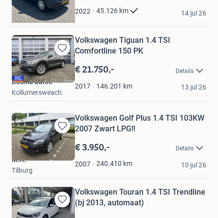
juan
45.126
km
2022
14 jul 26
Hoorn
Volkswagen Tiguan 1.4 TSI
Comfortline 150 PK
Bewaren
in
€ 21.750,-
Details
Mijn
Bosma auto's
Favorieten
146.201
km
2017
13 jul 26
Kollumersweach
Volkswagen Golf Plus 1.4 TSI 103KW
2007 Zwart LPG!!
Bewaren
in
€ 3.950,-
Details
Mijn
M.A.
Favorieten
240.410
km
2007
10 jul 26
Tilburg
Volkswagen Touran 1.4 TSI Trendline
(bj 2013, automaat)
Bewaren
in