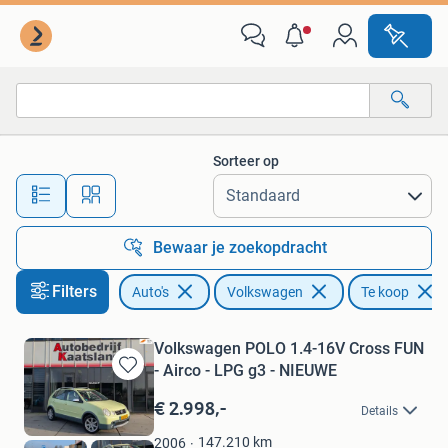
Volkswagen
Sorteer op
Alle afstanden…
Bewaar je zoekopdracht
Filters
Auto's
Volkswagen
Te koop
Volkswagen POLO 1.4-16V Cross FUN
- Airco - LPG g3 - NIEUWE
Bewaren
in
€ 2.998,-
Details
Mijn
Favorieten
147.210
km
2006