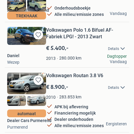
Onderhoudsboekje
Autobedrijf Kaatsland
Vandaag
Alle milieu/emissie zones
TREKHAAK
Sneek
Volkswagen Polo 1.6 Bifuel AF-
Fabriek LPG! - 2013 Zwart
Bewaren
in
€ 5.400,-
Details
Mijn
Daniel
Dagtopper
Favorieten
280.000
km
2013
Vandaag
Wezep
Volkswagen Routan 3.8 V6
€ 8.900,-
Bewaren
Details
in
Mijn
283.853
km
2010
Favorieten
APK bij aflevering
Financiering mogelijk
automaat
Dealer onderhouden
Dealer Cars Purmerend
Eergisteren
Alle milieu/emissie zones
Purmerend