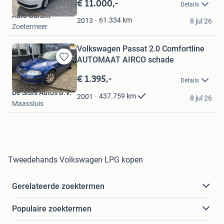
€ 11.000,-
Details
Mijn
Auto Garant
Favorieten
61.334
km
2013
8 jul 26
Zoetermeer
Volkswagen Passat 2.0 Comfortline
AUTOMAAT AIRCO schade
Bewaren
in
€ 1.395,-
Details
Mijn
De Sluis Auto's B.V.
Favorieten
437.759
km
2001
8 jul 26
Maassluis
Tweedehands Volkswagen LPG kopen
Gerelateerde zoektermen
Populaire zoektermen