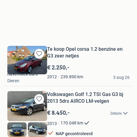
Te koop Opel corsa 1.2 benzine en
G3 zeer netjes
Bewaren
in
€ 2.250,-
Mijn
haverhoek Cars
Favorieten
239.890
km
2012
3 aug 26
Dieren
Volkswagen Golf 1.2 TSI Gas G3 bj
2013 5drs AIRCO LM-velgen
Bewaren
in
€ 8.450,-
Details
Mijn
Favorieten
170.048
km
2013
NAP gecontroleerd