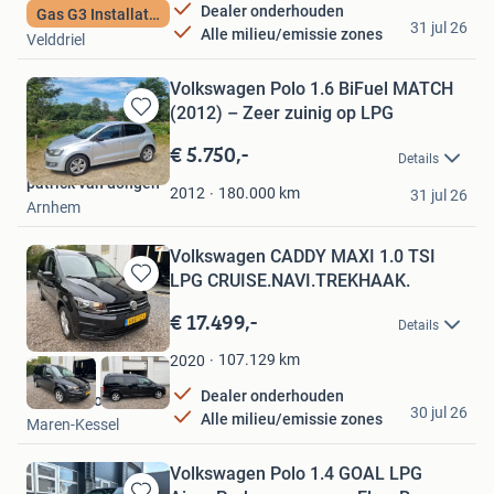
Dealer onderhouden
Gas G3 Installatie
Mathari Auto's VoF
31 jul 26
Alle milieu/emissie zones
Velddriel
Volkswagen Polo 1.6 BiFuel MATCH
(2012) – Zeer zuinig op LPG
Bewaren
in
€ 5.750,-
Details
Mijn
patrick van dongen
Favorieten
180.000
km
2012
31 jul 26
Arnhem
Volkswagen CADDY MAXI 1.0 TSI
LPG CRUISE.NAVI.TREKHAAK.
Bewaren
in
€ 17.499,-
Details
Mijn
Favorieten
107.129
km
2020
Dealer onderhouden
GoGo Auto's
30 jul 26
Alle milieu/emissie zones
Maren-Kessel
Volkswagen Polo 1.4 GOAL LPG