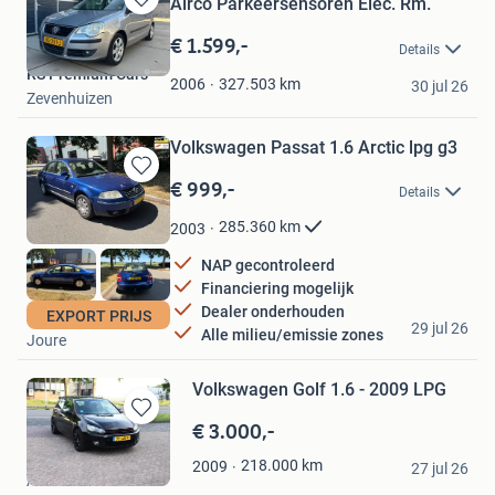
Airco Parkeersensoren Elec. Rm.
Bewaren
in
€ 1.599,-
Details
Mijn
RS Premium Cars
Favorieten
327.503
km
2006
30 jul 26
Zevenhuizen
Volkswagen Passat 1.6 Arctic lpg g3
€ 999,-
Bewaren
Details
in
Mijn
285.360
km
2003
Favorieten
NAP gecontroleerd
Financiering mogelijk
Dealer onderhouden
EXPORT PRIJS
AutoPlein 50 C.V.
29 jul 26
Alle milieu/emissie zones
Joure
Volkswagen Golf 1.6 - 2009 LPG
€ 3.000,-
Bewaren
in
Moaiad Mo
218.000
km
2009
Mijn
27 jul 26
Almere
Favorieten