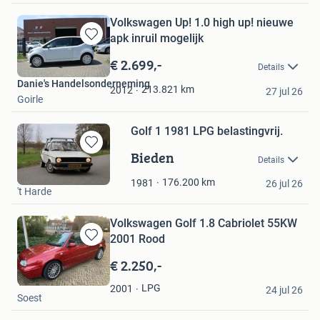
Volkswagen Up! 1.0 high up! nieuwe
apk inruil mogelijk
Bewaren
in
€ 2.699,-
Details
Mijn
Danie's Handelsonderneming
Favorieten
213.821
km
2012
27 jul 26
Goirle
Golf 1 1981 LPG belastingvrij.
Bieden
Bewaren
Details
in
jasper
Mijn
176.200
km
1981
26 jul 26
't Harde
Favorieten
Volkswagen Golf 1.8 Cabriolet 55KW
2001 Rood
Bewaren
in
€ 2.250,-
Mijn
Van Soest
Favorieten
LPG
2001
24 jul 26
Soest