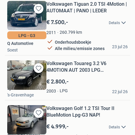
Volkswagen Tiguan 2.0 TSI 4Motion |
AUTOMAAT | PANO | LEDER
Bewaren
in
€ 7.500,-
Details
Mijn
Favorieten
260.799
km
2011
LPG - G3
Onderhoudsboekje
Q Automotive
23 jul 26
Alle milieu/emissie zones
Soest
Volkswagen Touareg 3.2 V6
4MOTION AUT 2003 LPG
Bewaren
LUCHTVERING
in
€ 2.800,-
Mijn
Sjaak Selier
Favorieten
LPG
2003
22 jul 26
's-Gravenhage
Volkswagen Golf 1.2 TSI Tour II
BlueMotion Lpg-G3 NAP!
Bewaren
in
€ 4.999,-
Details
Mijn
AutoStad Tilburg
Favorieten