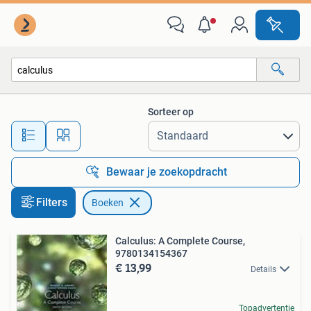
Boeken
Sorteer op
Alle afstanden…
Bewaar je zoekopdracht
Filters
Boeken
Calculus: A Complete Course,
9780134154367
€ 13,99
Details
Topadvertentie