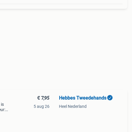
€ 7,95
Hebbes Tweedehands
 is
5 aug 26
Heel Nederland
ur:
007