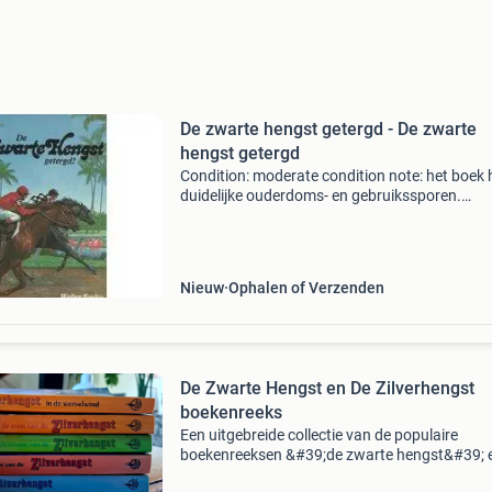
De zwarte hengst getergd - De zwarte
hengst getergd
Condition: moderate condition note: het boek 
duidelijke ouderdoms- en gebruikssporen.
Publisher: uitgeversbedrijf het goede boek b.v.
of publication: 1981 isbn: 9789024005369
Nieuw
Ophalen of Verzenden
De Zwarte Hengst en De Zilverhengst
boekenreeks
Een uitgebreide collectie van de populaire
boekenreeksen &#39;de zwarte hengst&#39; 
&#39;de zilverhengst&#39;. Deze boeken,