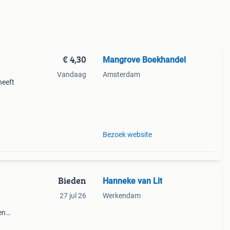
€ 4,30
Mangrove Boekhandel
Vandaag
Amsterdam
heeft
 Year
Bezoek website
Bieden
Hanneke van Lit
27 jul 26
Werkendam
en