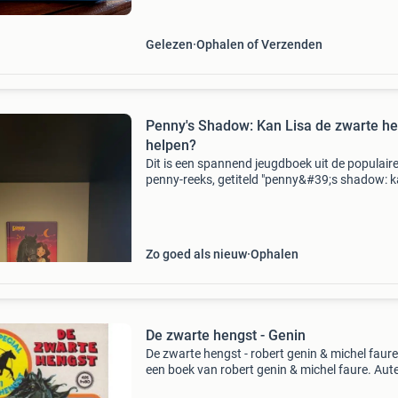
geschreven door walter farley, nemen je mee 
avontuur m
Gelezen
Ophalen of Verzenden
Penny's Shadow: Kan Lisa de zwarte h
helpen?
Dit is een spannend jeugdboek uit de populair
penny-reeks, getiteld "penny&#39;s shadow: 
lisa de zwarte hengst helpen?". Het boek is in
staat en perfect voor liefhebbers van p
Zo goed als nieuw
Ophalen
De zwarte hengst - Genin
De zwarte hengst - robert genin & michel faure
een boek van robert genin & michel faure. Aute
robert genin & michel faure ean: 8710865020