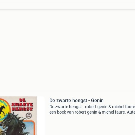
De zwarte hengst - Genin
De zwarte hengst - robert genin & michel faure
een boek van robert genin & michel faure. Aute
robert genin & michel faure ean: 8710865020
staat: tweedehands / gebruikt gratis verz