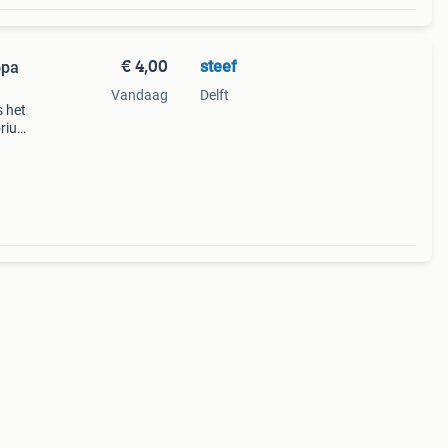
€ 4,00
steef
opa
Vandaag
Delft
s het
orium
ungle