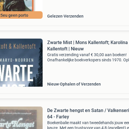
25eu geen porto
Gelezen
Verzenden
Zwarte Mist | Mons Kallentoft; Karolina
Kallentoft | Nieuw
Gratis verzending vanaf € 30,00 aan boeken!
Onafhankelijke boekverkopers sinds 1970. Op
in onze boekhandel in nijmegen of dezelfde da
verstuurd bij bestellingen van ma t/m vr voor 
Uur
Nieuw
Ophalen of Verzenden
De Zwarte hengst en Satan / Valkenseri
64 - Farley
Boekenbalie maakt van tweedehands jouw ee
keuze. Met een trustscore van 4,8 (excellent) 