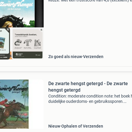
keuze. Met een trustscore van 4,8 (excellent) 
dagen retour garantie maken we dat iedere d
waar. Bestel direct op onze website! Titel: de 
he
cherpste prijs
Zo goed als nieuw
Verzenden
De zwarte hengst getergd - De zwarte
hengst getergd
Condition: moderate condition note: het boek 
duidelijke ouderdoms- en gebruikssporen.
Publisher: uitgeversbedrijf het goede boek b.v.
of publication: 1981 isbn: 9789024005369
Nieuw
Ophalen of Verzenden