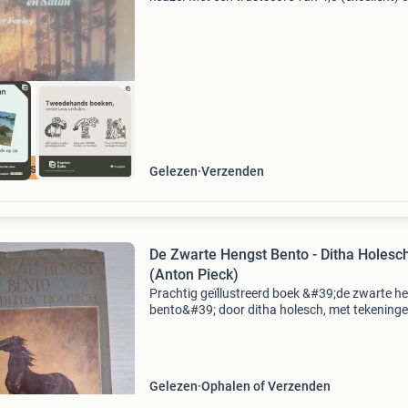
dagen retour garantie maken we dat iedere d
waar. Bestel direct op onze website! Titel: de 
he
cherpste prijs
Gelezen
Verzenden
De Zwarte Hengst Bento - Ditha Holesc
(Anton Pieck)
Prachtig geïllustreerd boek &#39;de zwarte h
bento&#39; door ditha holesch, met tekening
van de bekende anton pieck. Dit exemplaar is 
geautoriseerde vertaling van m. C. Castendijk,
Gelezen
Ophalen of Verzenden