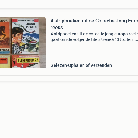
4 stripboeken uit de Collectie Jong Eur
reeks
4 stripboeken uit de collectie jong europa reek
gaat om de volgende titels/serie&#39;s: territ
22 - chick bill de patratomak beeft - chick bill j
piraten - de familie kleester de zw
Gelezen
Ophalen of Verzenden