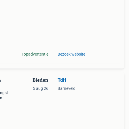
ag
zwarte
Topadvertentie
Bezoek website
Bieden
TdH
h
5 aug 26
Barneveld
engst
en
een