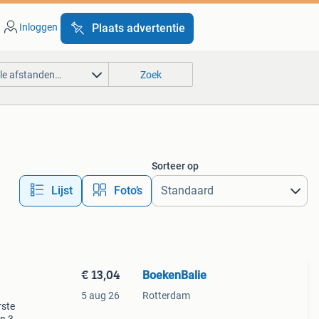
Inloggen
Plaats advertentie
lle afstanden…
Zoek
Sorteer op
Lijst
Foto’s
€ 13,04
BoekenBalie
5 aug 26
Rotterdam
rste