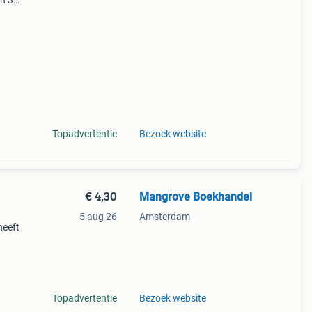
en 30
ag
zwarte
Topadvertentie
Bezoek website
€ 4,30
Mangrove Boekhandel
5 aug 26
Amsterdam
heeft
 Year
Topadvertentie
Bezoek website