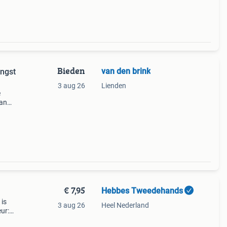
op
Bieden
van den brink
engst
3 aug 26
Lienden
e
kan
 goede
€ 7,95
Hebbes Tweedehands
 is
3 aug 26
Heel Nederland
ur:
007