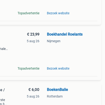
Topadvertentie
Bezoek website
€ 23,99
Boekhandel Roelants
5 aug 26
Nijmegen
halen
g
14.00
Topadvertentie
Bezoek website
€ 6,00
BoekenBalie
e /
5 aug 26
Rotterdam
rste
en 30