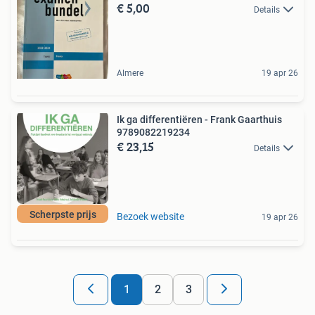
€ 5,00
Details
Almere
19 apr 26
Ik ga differentiëren - Frank Gaarthuis
9789082219234
€ 23,15
Details
Scherpste prijs
Bezoek website
19 apr 26
1
2
3