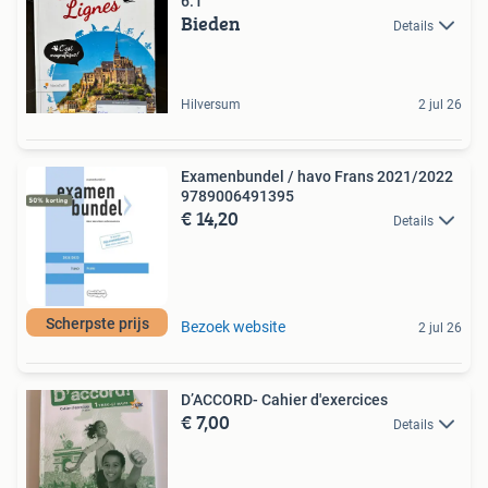
6.1
Bieden
Details
Hilversum
2 jul 26
Examenbundel / havo Frans 2021/2022
9789006491395
€ 14,20
Details
Scherpste prijs
Bezoek website
2 jul 26
D’ACCORD- Cahier d'exercices
€ 7,00
Details