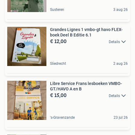
Susteren
3 aug 26
Grandes Lignes 1 vmbo-gt havo FLEX-
boek Deel B Editie 6.1
€ 12,00
Details
Sliedrecht
2 aug 26
Libre Service Frans lesboeken VMBO-
GT/HAVO A en B
€ 15,00
Details
's-Gravenzande
23 jul 26