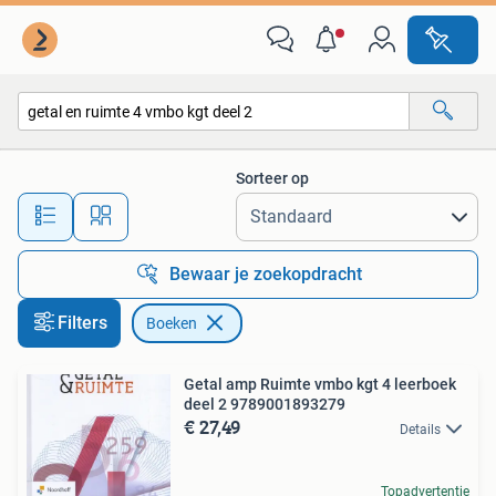
Boeken
Sorteer op
Alle afstanden…
Bewaar je zoekopdracht
Filters
Boeken
Getal amp Ruimte vmbo kgt 4 leerboek
deel 2 9789001893279
€ 27,49
Details
Topadvertentie