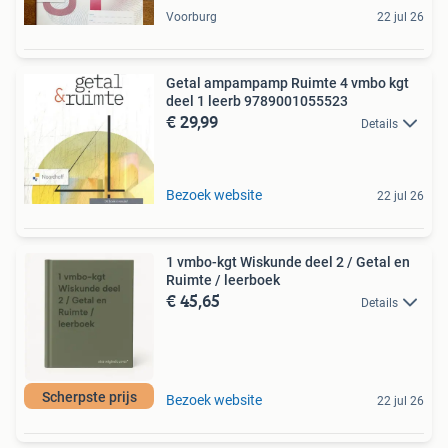
Voorburg
22 jul 26
Getal ampampamp Ruimte 4 vmbo kgt
deel 1 leerb 9789001055523
€ 29,99
Details
Bezoek website
22 jul 26
1 vmbo-kgt Wiskunde deel 2 / Getal en
Ruimte / leerboek
€ 45,65
Details
Scherpste prijs
Bezoek website
22 jul 26