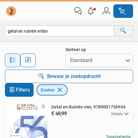
Boeken
Sorteer op
Alle afstanden…
Bewaar je zoekopdracht
Filters
Boeken
Getal en Ruimte vwo, 9789001736934
€ 49,99
Details
Topadvertentie