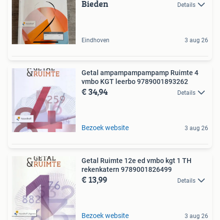
Bieden
Details
Eindhoven
3 aug 26
Getal ampampampampamp Ruimte 4
vmbo KGT leerbo 9789001893262
€ 34,94
Details
Bezoek website
3 aug 26
Getal Ruimte 12e ed vmbo kgt 1 TH
rekenkatern 9789001826499
€ 13,99
Details
Bezoek website
3 aug 26